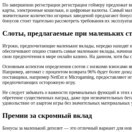
По завершении регистрации регистрации геймеру предложат вн
карты, электронные кошельки, и цифровые валюты. Самый мале
значительное количество игорных заведений предлагают бонус
бонусов стоит тщательно рассмотреть требования их эксплуат
Слоты, предлагаемые при маленьких с
Игроки, предпочитающие маленькие вклады, нередко находят 
обеспечивают опцию ставить самые маленькие вклады, начиная
свои предпочтения в мире онлайн казино. На данном, хотя бы
Основным аспектом определения слотов с низкими взносами яв
Например, автомат с процентом возврата 96% будет более дох
поставщики, например NetEnt и Microgaming, предоставляют и
предпочитающих осторожную игру.
Не следует забывать о важности премиальных функций в этих
обретение существенных наград, даже при незначительных бет
удовольствие от азартом игры без значительных материальных 
Премии за скромный вклад
Бонусы за маленький депозит — это отличный вариант для нов