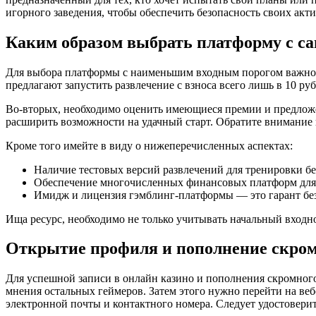
игорного заведения, чтобы обеспечить безопасность своих акт
Каким образом выбрать платформу с с
Для выбора платформы с наименьшим входным порогом важно у
предлагают запустить развлечение с взноса всего лишь в 10 р
Во-вторых, необходимо оценить имеющиеся премии и предлож
расширить возможности на удачный старт. Обратите внимани
Кроме того имейте в виду о нижеперечисленных аспектах:
Наличие тестовых версий развлечений для тренировки бе
Обеспечение многочисленных финансовых платформ для у
Имидж и лицензия гэмблинг-платформы — это гарант без
Ища ресурс, необходимо не только учитывать начальный входно
Открытие профиля и пополнение скром
Для успешной записи в онлайн казино и пополнения скромног
мнения остальных геймеров. Затем этого нужно перейти на веб
электронной почты и контактного номера. Следует удостовери