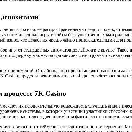
 депозитами
тановятся все более распространенными среди игроков, стрем
ть многочисленные игры и сайты без существенных материальн
ый взнос, что делает их чрезвычайно привлекательными для нов
ор игр: от стандартных автоматов до лайв-игр с крупье. Такое 
вают поддержку множество финансовых инструментов, включая э
ных приложений. Онлайн казино предоставляют шанс заниматься
7K Casino, предоставляют значительный уровень безопасности п
 процессе 7K Casino
 отмечают их исключительную возможность улучшать аналитиче
уровневые системы, в которых участники участники способны к
, но и познавательно для понимания фактических экономически
ениях зависит от от геймеров сосредоточенности и терпения. Мн
еры часто делятся индивидуальными стратегиями на площадках,