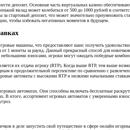
ести депозит. Основная часть виртуальных казино обеспечивают 
нький вклад может колебаться от 500 до 1000 рублей в соответ
ы за стартовый депозит, что может значительно приумножить ст
ации, чтобы избежать негативных моментов в будущем.
тавках
игровые машины, что предоставляют шанс получить удовольствие
 от 1 монеты за раунд. Данный прекрасный способ для новичков
 с небольшими взносами, игроки могут ожидать победные комби
ляется их отдача игроку (RTP). Когда выше RTP, тем выше возм
одным в продолжительной перспективе по сравнению с развлече
гровые автоматы с высокими RTP и низкими начальными ставкам
 игровых автоматах. Они способны включать бесплатные раскр
ах. В итоге, ассортимент игровых автоматов с умеренными взно
угроз.
ичков в деле запустить свой путешествие в сфере онлайн игорн