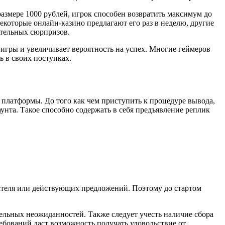
размере 1000 рублей, игрок способен возвратить максимум до
екоторые онлайн-казино предлагают его раз в неделю, другие
ательных сюрпризов.
 игры и увеличивает вероятность на успех. Многие геймеров
ь в своих поступках.
платформы. До того как чем приступить к процедуре вывода,
унта. Такое способно содержать в себя предъявление реплик
вателя или действующих предложений. Поэтому до стартом
льных неожиданностей. Также следует учесть наличие сбора
ебований даст возможность получать удовольствие от