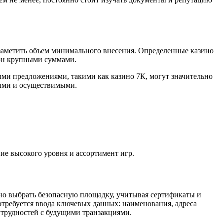
заметить объем минимального внесения. Определенные казино
 кон крупными суммами.
и предложениями, такими как казино 7К, могут значительно
ными и осуществимыми.
ие высокого уровня и ассортимент игр.
но выбрать безопасную площадку, учитывая сертификаты и
отребуется ввода ключевых данных: наименования, адреса
 трудностей с будущими транзакциями.