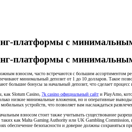
инг-платформы с минимальны
инг-платформы с минимальны
ожным взносом, часто встречаются с большим ассортиментом рес
спечивают минимальный депозит от 1 до 10 долларов. Такое поз
ют большие бонусы за начальный депозит, что сделает процесс 
, как Slotum Casino,
7k casino официальный сайт
и PlayAmo, кот
олько низкие минимальные вложения, но и оперативные выводы 
мобильных устройств, что позволяет вам наслаждаться развлечен
ачальным взносом стоит также учитывать существование разреш
таких как Malta Gaming Authority или UK Gambling Commission, 
ях обеспечение безопасности и доверие должны сохраняться пр