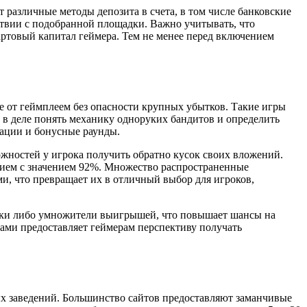
различные методы депозита в счета, в том числе банковские
ствии с подобранной площадки. Важно учитывать, что
артовый капитал геймера. Тем не менее перед включением
 от геймплеем без опасности крупных убытков. Такие игры
 в деле понять механику одноруких бандитов и определить
нации и бонусные раунды.
ожностей у игрока получить обратно кусок своих вложений.
нием с значением 92%. Множество распространенные
и, что превращает их в отличный выбор для игроков,
утки либо умножители выигрышей, что повышает шансы на
сами предоставляет геймерам перспективу получать
ых заведений. Большинство сайтов предоставляют заманчивые