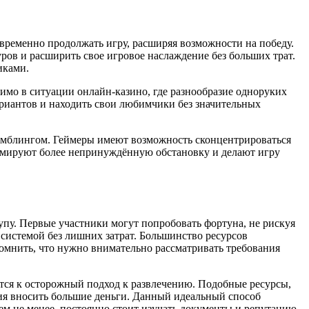
временно продолжать игру, расширяя возможности на победу.
ров и расширить свое игровое наслаждение без больших трат.
иками.
чимо в ситуации онлайн-казино, где разнообразие одноруких
ариантов и находить свои любимчики без значительных
гэмблингом. Геймеры имеют возможность сконцентрироваться
формируют более непринуждённую обстановку и делают игру
упу. Первые участники могут попробовать фортуна, не рискуя
истемой без лишних затрат. Большинство ресурсов
омнить, что нужно внимательно рассматривать требования
тся к осторожный подход к развлечению. Подобные ресурсы,
ия вносить большие деньги. Данный идеальный способ
Тем не менее, постоянно стоит изучать документы и репутацию