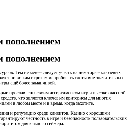
м пополнением
м пополнением
урсов. Тем не менее следует учесть на некоторые ключевых
воляет новичкам игрокам испробовать слоты вне значительных
игры ещё более заманчивой.
орые прославлены своим ассортиментом игр и высококлассной
средств, что является ключевым критерием для многих
иями в любом месте и в время, когда захотите.
ения и репутацию среди клиентов. Казино с хорошими
гарантируют честность в игре и безопасность пользовательских
иоритетом для каждого геймера.