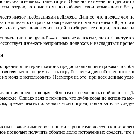
нс без значительных инвестиций. Обычно, наименьший депозит д
сы юзеров, которые хотят попробовать свои возможности без у
 часто имеют требованиями вейджера. Данное, что прежде чем п
 запрашивает отыграть вознаграждение с множителем x30, это о
льно изучать положения акций и отбирать те опции, которые на
сплуатации поощрений — ключевые аспекты успеха. Советуется об
пособствует избежать неприятных подвохов и насладиться проце
та
ощрений в интернет-казино, предоставляющий игрокам способн
озволяя начинающим начать игру без риска для собственного ка
е их можно использовать. Несмотря на это, при всех данные усл
ая опция, предлагающая геймерам шанс удвоить свой депозит. Д
омокода. Однако важно помнить, что дублирование депозита мо
м, прежде чем использовать этой опцией, пользователям следуе
 испытывают лимитированными вариантами доступа к привилегий
ое позволяет получить обратно долю потраченных средств, что 