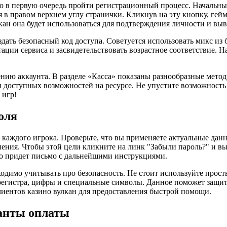
но в первую очередь пройти регистрационный процесс. Начальны
я в правом верхнем углу странички. Кликнув на эту кнопку, ге
лкан она будет использоваться для подтверждения личности и в
дать безопасный код доступа. Советуется использовать микс из
тации сервиса и засвидетельствовать возрастное соответствие.
нию аккаунта. В разделе «Касса» показаны разнообразные мето
 и доступных возможностей на ресурсе. Не упустите возможност
 игр!
оля
каждого игрока. Проверьте, что вы применяете актуальные данны
ления. Чтобы этой цели кликните на линк "Забыли пароль?" и в
его придет письмо с дальнейшими инструкциями.
одимо учитывать про безопасность. Не стоит используйте прост
егистра, цифры и специальные символы. Данное поможет защити
лиентов казино вулкан для предоставления быстрой помощи.
ианты оплаты