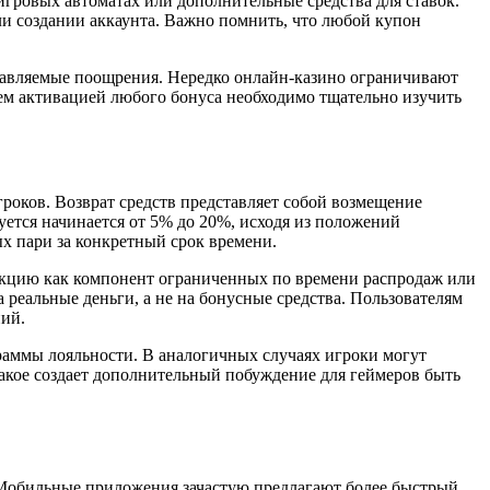
гровых автоматах или дополнительные средства для ставок.
ли создании аккаунта. Важно помнить, что любой купон
тавляемые поощрения. Нередко онлайн-казино ограничивают
ем активацией любого бонуса необходимо тщательно изучить
роков. Возврат средств представляет собой возмещение
уется начинается от 5% до 20%, исходя из положений
х пари за конкретный срок времени.
функцию как компонент ограниченных по времени распродаж или
 реальные деньги, а не на бонусные средства. Пользователям
ний.
граммы лояльности. В аналогичных случаях игроки могут
акое создает дополнительный побуждение для геймеров быть
. Мобильные приложения зачастую предлагают более быстрый