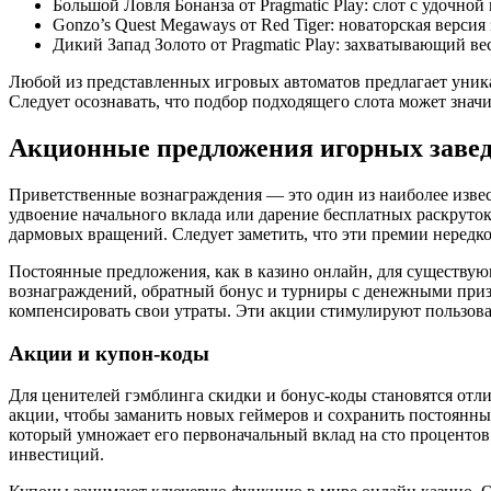
Большой Ловля Бонанза от Pragmatic Play: слот с удочно
Gonzo’s Quest Megaways от Red Tiger: новаторская версия 
Дикий Запад Золото от Pragmatic Play: захватывающий в
Любой из представленных игровых автоматов предлагает уника
Следует осознавать, что подбор подходящего слота может знач
Акционные предложения игорных заве
Приветственные вознаграждения — это один из наиболее извес
удвоение начального вклада или дарение бесплатных раскруток
дармовых вращений. Следует заметить, что эти премии нередк
Постоянные предложения, как в казино онлайн, для существу
вознаграждений, обратный бонус и турниры с денежными приза
компенсировать свои утраты. Эти акции стимулируют пользоват
Акции и купон-коды
Для ценителей гэмблинга скидки и бонус-коды становятся от
акции, чтобы заманить новых геймеров и сохранить постоянных
который умножает его первоначальный вклад на сто процентов
инвестиций.