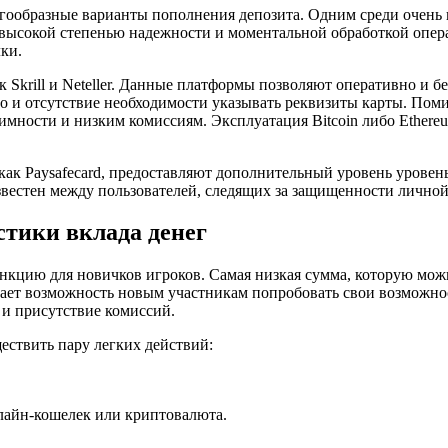
гообразные варианты пополнения депозита. Одним среди очень 
тся высокой степенью надежности и моментальной обработкой опе
ки.
Skrill и Neteller. Данные платформы позволяют оперативно и б
о и отсутствие необходимости указывать реквизиты карты. Пом
мности и низким комиссиям. Эксплуатация Bitcoin либо Ethereum
ак Paysafecard, предоставляют дополнительный уровень уровень 
звестен между пользователей, следящих за защищенности лично
тики вклада денег
кцию для новичков игроков. Самая низкая сумма, которую можно
 дает возможность новым участникам попробовать свои возможно
 и присутствие комиссий.
ествить пару легких действий:
нлайн-кошелек или криптовалюта.