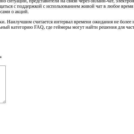
о ситуаций, представители на связи через онлайн-чат, электро
ться с поддержкой с использованием живой чат в любое время 
сами о акций.
ки. Наилучшим считается интервал времени ожидания не более н
ьный категорию FAQ, где геймеры могут найти решения для част
*