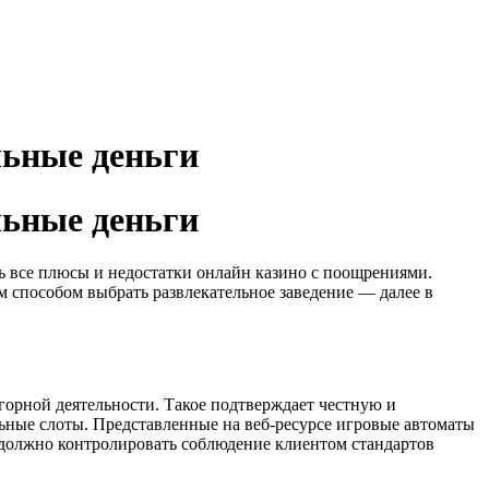
льные деньги
льные деньги
ь все плюсы и недостатки онлайн казино с поощрениями.
им способом выбрать развлекательное заведение — далее в
игорной деятельности. Такое подтверждает честную и
ные слоты. Представленные на веб-ресурсе игровые автоматы
 должно контролировать соблюдение клиентом стандартов