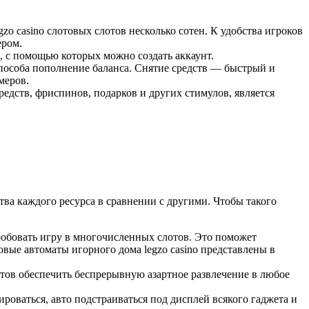
zo casino слотовых слотов несколько сотен. К удобства игроков
ером.
, с помощью которых можно создать аккаунт.
пособа пополнение баланса. Снятие средств — быстрый и
меров.
едств, фриспинов, подарков и других стимулов, является
ва каждого ресурса в сравнении с другими. Чтобы такого
робовать игру в многочисленных слотов. Это поможет
овые автоматы игорного дома legzo casino представлены в
тов обеспечить беспрерывную азартное развлечение в любое
роваться, авто подстраиваться под дисплей всякого гаджета и