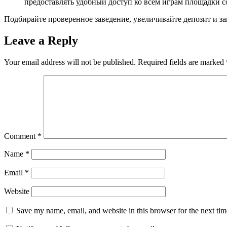
предоставлять удобный доступ ко всем играм площадки с
Подбирайте проверенное заведение, увеличивайте депозит и з
Leave a Reply
Your email address will not be published.
Required fields are marked
Comment
*
Name
*
Email
*
Website
Save my name, email, and website in this browser for the next ti