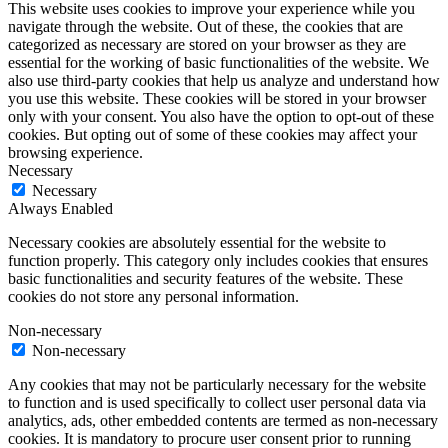
This website uses cookies to improve your experience while you
navigate through the website. Out of these, the cookies that are
categorized as necessary are stored on your browser as they are
essential for the working of basic functionalities of the website. We
also use third-party cookies that help us analyze and understand how
you use this website. These cookies will be stored in your browser
only with your consent. You also have the option to opt-out of these
cookies. But opting out of some of these cookies may affect your
browsing experience.
Necessary
Necessary
Always Enabled
Necessary cookies are absolutely essential for the website to
function properly. This category only includes cookies that ensures
basic functionalities and security features of the website. These
cookies do not store any personal information.
Non-necessary
Non-necessary
Any cookies that may not be particularly necessary for the website
to function and is used specifically to collect user personal data via
analytics, ads, other embedded contents are termed as non-necessary
cookies. It is mandatory to procure user consent prior to running