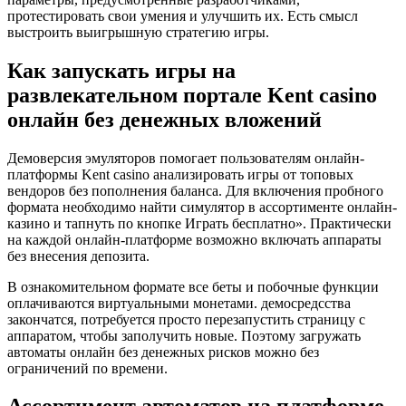
протестировать свои умения и улучшить их. Есть смысл
выстроить выигрышную стратегию игры.
Как запускать игры на
развлекательном портале Kent casino
онлайн без денежных вложений
Демоверсия эмуляторов помогает пользователям онлайн-
платформы Kent casino анализировать игры от топовых
вендоров без пополнения баланса. Для включения пробного
формата необходимо найти симулятор в ассортименте онлайн-
казино и тапнуть по кнопке Играть бесплатно». Практически
на каждой онлайн-платформе возможно включать аппараты
без внесения депозита.
В ознакомительном формате все беты и побочные функции
оплачиваются виртуальными монетами. демосредсства
закончатся, потребуется просто перезапустить страницу с
аппаратом, чтобы заполучить новые. Поэтому загружать
автоматы онлайн без денежных рисков можно без
ограничений по времени.