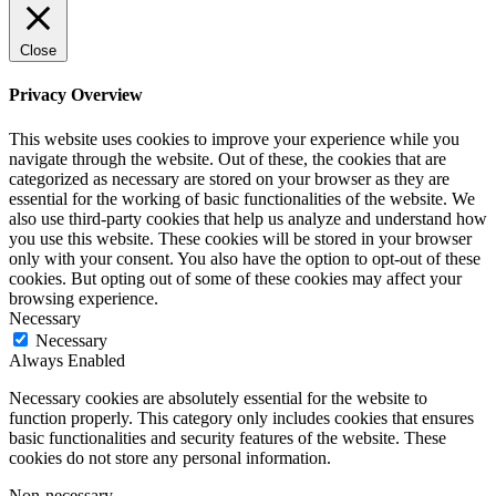
Close
Privacy Overview
This website uses cookies to improve your experience while you
navigate through the website. Out of these, the cookies that are
categorized as necessary are stored on your browser as they are
essential for the working of basic functionalities of the website. We
also use third-party cookies that help us analyze and understand how
you use this website. These cookies will be stored in your browser
only with your consent. You also have the option to opt-out of these
cookies. But opting out of some of these cookies may affect your
browsing experience.
Necessary
Necessary
Always Enabled
Necessary cookies are absolutely essential for the website to
function properly. This category only includes cookies that ensures
basic functionalities and security features of the website. These
cookies do not store any personal information.
Non-necessary