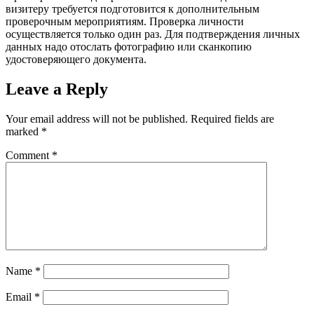
визитеру требуется подготовится к дополнительным
проверочным мероприятиям. Проверка личности
осуществляется только один раз. Для подтверждения личных
данных надо отослать фотографию или сканкопию
удостоверяющего документа.
Leave a Reply
Your email address will not be published.
Required fields are
marked
*
Comment
*
Name
*
Email
*