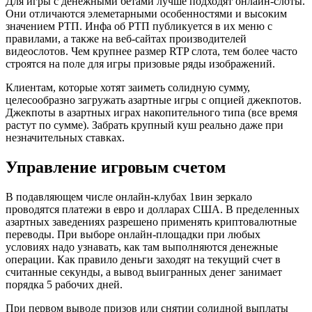
Для игры с денежными бетами лучше подходят онлайн-слоты.
Они отличаются элеметарными особенностями и высоким
значением РТП. Инфа об РТП публикуется в их меню с
правилами, а также на веб-сайтах производителей
видеослотов. Чем крупнее размер RTP слота, тем более часто
строятся на поле для игры призовые ряды изображений.
Клиентам, которые хотят заиметь солидную сумму,
целесообразно загружать азартные игры с опцией джекпотов.
Джекпоты в азартных играх накопительного типа (все время
растут по сумме). Забрать крупный куш реально даже при
незначительных ставках.
Управление игровым счетом
В подавляющем числе онлайн-клубах 1вин зеркало
проводятся платежи в евро и долларах США. В пределенных
азартных заведениях разрешено применять криптовалютные
переводы. При выборе онлайн-площадки при любых
условиях надо узнавать, как там выполняются денежные
операции. Как правило деньги заходят на текущий счет в
считанные секунды, а вывод выигранных денег занимает
порядка 5 рабочих дней.
При первом выводе призов или снятии солидной выплаты