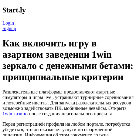
Start.ly
Login
Signup
Как включить игру в
азартном заведении 1win
зеркало с денежными бетами:
принципиальные критерии
Развлекательные платформы предоставляют азартные
симуляторы и игры live , устраивают турнирные соревнования
и лотерейные ивенты. Для запуска развлекательных ресурсов
возможно задействовать ПК, мобильные девайсы. Открыта
1win казино
после создания персонального профиля.
Перед регистрацией профиля на любом портале, потребуется
убедиться, что он оказывает услуги по оформленной
лицензии. Информация об этом документе должна