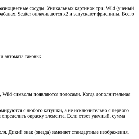
 разноцветные сосуды. Уникальных картинок три: Wild (ученый
барабанах. Scatter оплачиваются x2 и запускают фриспины. Всего
ки автомата таковы:
а, Wild-символы появляются полосами. Когда дополнительная
рмируются с любого катушки, а не исключительно с первого
 определить окраску элемента. Если ответ удачный, сумма
оля. Дикий знак (звезда) заменяет стандартные изображения,