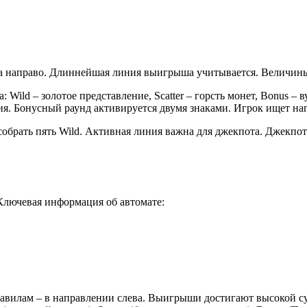
ва направо. Длиннейшая линия выигрыша учитывается. Величин
 Wild – золотое представление, Scatter – горсть монет, Bonus –
ия. Бонусный раунд активируется двумя знаками. Игрок ищет наг
собрать пять Wild. Активная линия важна для джекпота. Джекпо
 Ключевая информация об автомате:
авилам – в направлении слева. Выигрыши достигают высокой с