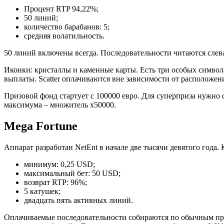
Процент RTP 94,22%;
50 линий;
количество барабанов: 5;
средняя волатильность.
50 линий включены всегда. Последовательности читаются сле
Иконки: кристаллы и каменные карты. Есть три особых символа:
выплаты. Scatter оплачиваются вне зависимости от расположен
Призовой фонд стартует с 100000 евро. Для суперприза нужно 
максимума – множитель x50000.
Mega Fortune
Аппарат разработан NetEnt в начале две тысячи девятого года.
минимум: 0,25 USD;
максимальный бет: 50 USD;
возврат RTP: 96%;
5 катушек;
двадцать пять активных линий.
Оплачиваемые последовательности собираются по обычным пр