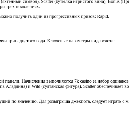
(яхтенный символ), Scatter (бутылка игристого вина), Bonus (Пр
ри трех появлениях.
можно получить один из прогрессивных призов: Rapid.
ысячи тринадцатого года. Ключевые параметры видеослота:
й панели. Начисления выполняются 7k casino за набор одинаковы
па Аладдина) и Wild (султанская фигура). Scatter обеспечивает 
стущий по значению. Для розыгрыша джекпота, следует играть с