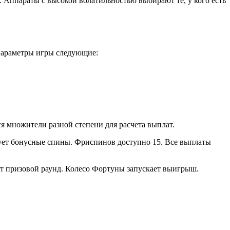
Аппараты с высокой волатильностью выбирают те, у кого есть
 Параметры игры следующие:
 множители разной степени для расчета выплат.
вирует бонусные спины. Фриспинов доступно 15. Все выплаты
т призовой раунд. Колесо Фортуны запускает выигрыш.