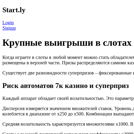
Start.ly
Login
Signup
Крупные выигрыши в слотах н
Когда играете в слоты в любой момент можно стать обладател
размещены в верхней части. Призы распределяются самими ка
Существует две разновидности суперпризов – фиксированные и
Риск автоматов 7к казино и суперприз
Каждый аппарат обладает своей волатильностью. Это параметр 
Дисперсия измеряется значением множителей ставок. Уровень 
колеблется в диапазоне от x250 до x500. Комбинации выпадаю
Средняя волатильность характеризуется множителями x1000. В