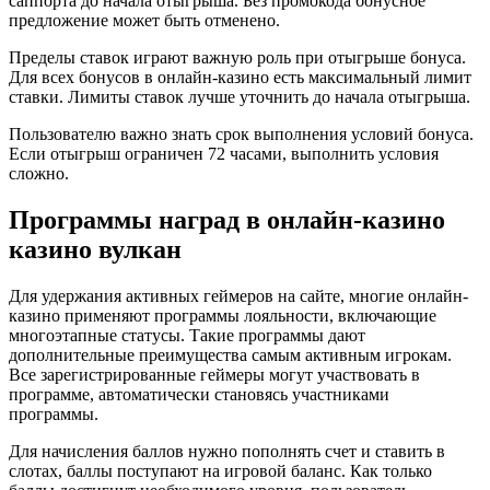
саппорта до начала отыгрыша. Без промокода бонусное
предложение может быть отменено.
Пределы ставок играют важную роль при отыгрыше бонуса.
Для всех бонусов в онлайн-казино есть максимальный лимит
ставки. Лимиты ставок лучше уточнить до начала отыгрыша.
Пользователю важно знать срок выполнения условий бонуса.
Если отыгрыш ограничен 72 часами, выполнить условия
сложно.
Программы наград в онлайн-казино
казино вулкан
Для удержания активных геймеров на сайте, многие онлайн-
казино применяют программы лояльности, включающие
многоэтапные статусы. Такие программы дают
дополнительные преимущества самым активным игрокам.
Все зарегистрированные геймеры могут участвовать в
программе, автоматически становясь участниками
программы.
Для начисления баллов нужно пополнять счет и ставить в
слотах, баллы поступают на игровой баланс. Как только