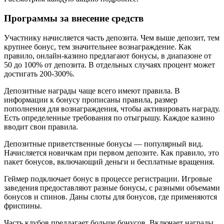
Программы за внесение средств
Участнику начисляется часть депозита. Чем выше депозит, тем
крупнее бонус, тем значительнее вознаграждение. Как
правило, онлайн-казино предлагают бонусы, в диапазоне от
50 до 100% от депозита. В отдельных случаях процент может
достигать 200-300%.
Депозитные награды чаще всего имеют правила. В
информации к бонусу прописаны правила, размер
пополнения для вознаграждения, чтобы активировать награду.
Есть определенные требования по отыгрышу. Каждое казино
вводит свои правила.
Депозитные приветственные бонусы — популярный вид.
Начисляется новичкам при первом депозите. Как правило, это
пакет бонусов, включающий деньги и бесплатные вращения.
Геймер подключает бонус в процессе регистрации. Игровые
заведения предоставляют разные бонусы, с разными объемами
бонусов и спинов. Даны слоты для бонусов, где применяются
фриспины.
Часть клубов предлагает больше бонусов. Включает награды