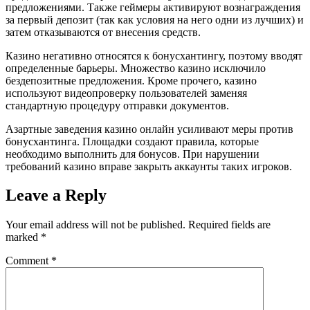
предложениями. Также геймеры активируют вознаграждения
за первый депозит (так как условия на него одни из лучших) и
затем отказываются от внесения средств.
Казино негативно относятся к бонусхантингу, поэтому вводят
определенные барьеры. Множество казино исключило
бездепозитные предложения. Кроме прочего, казино
используют видеопроверку пользователей заменяя
стандартную процедуру отправки документов.
Азартные заведения казино онлайн усиливают меры против
бонусхантинга. Площадки создают правила, которые
необходимо выполнить для бонусов. При нарушении
требований казино вправе закрыть аккаунты таких игроков.
Leave a Reply
Your email address will not be published.
Required fields are
marked
*
Comment
*