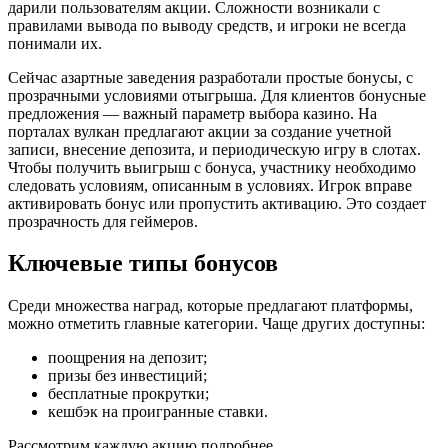
дарили пользователям акции. Сложности возникали с
правилами вывода по выводу средств, и игроки не всегда
понимали их.
Сейчас азартные заведения разработали простые бонусы, с
прозрачными условиями отыгрыша. Для клиентов бонусные
предложения — важный параметр выбора казино. На
порталах вулкан предлагают акции за создание учетной
записи, внесение депозита, и периодическую игру в слотах.
Чтобы получить выигрыш с бонуса, участнику необходимо
следовать условиям, описанным в условиях. Игрок вправе
активировать бонус или пропустить активацию. Это создает
прозрачность для геймеров.
Ключевые типы бонусов
Среди множества наград, которые предлагают платформы,
можно отметить главные категории. Чаще других доступны:
поощрения на депозит;
призы без инвестиций;
бесплатные прокрутки;
кешбэк на проигранные ставки.
Рассмотрим каждую акцию подробнее.