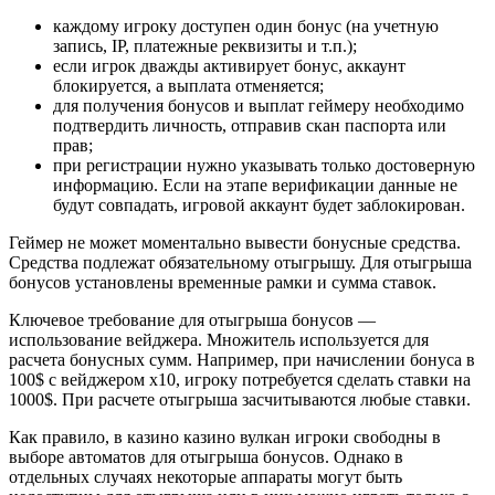
каждому игроку доступен один бонус (на учетную
запись, IP, платежные реквизиты и т.п.);
если игрок дважды активирует бонус, аккаунт
блокируется, а выплата отменяется;
для получения бонусов и выплат геймеру необходимо
подтвердить личность, отправив скан паспорта или
прав;
при регистрации нужно указывать только достоверную
информацию. Если на этапе верификации данные не
будут совпадать, игровой аккаунт будет заблокирован.
Геймер не может моментально вывести бонусные средства.
Средства подлежат обязательному отыгрышу. Для отыгрыша
бонусов установлены временные рамки и сумма ставок.
Ключевое требование для отыгрыша бонусов —
использование вейджера. Множитель используется для
расчета бонусных сумм. Например, при начислении бонуса в
100$ с вейджером х10, игроку потребуется сделать ставки на
1000$. При расчете отыгрыша засчитываются любые ставки.
Как правило, в казино казино вулкан игроки свободны в
выборе автоматов для отыгрыша бонусов. Однако в
отдельных случаях некоторые аппараты могут быть