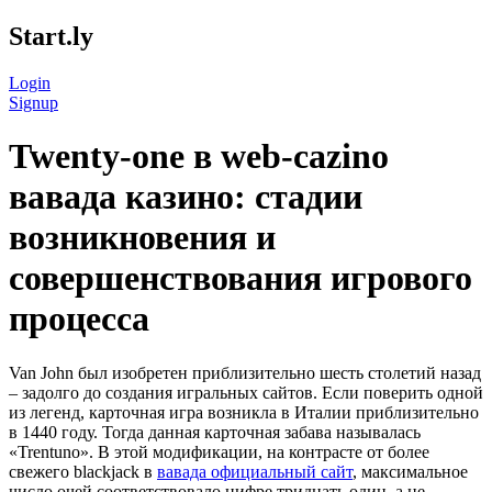
Start.ly
Login
Signup
Twenty-one в web-cazino
вавада казино: стадии
возникновения и
совершенствования игрового
процесса
Van John был изобретен приблизительно шесть столетий назад
– задолго до создания игральных сайтов. Если поверить одной
из легенд, карточная игра возникла в Италии приблизительно
в 1440 году. Тогда данная карточная забава называлась
«Trentuno». В этой модификации, на контрасте от более
свежего blackjack в
вавада официальный сайт
, максимальное
число очей соответствовало цифре тридцать один, а не