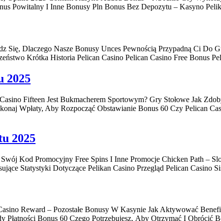
onus Powitalny I Inne Bonusy Pln Bonus Bez Depozytu – Kasyno Pel
edz Się, Dlaczego Nasze Bonusy Unces Pewnością Przypadną Ci Do G
eństwo Krótka Historia Pelican Casino Pelican Casino Free Bonus Реlі
u 2025
an Casino Fifteen Jest Bukmacherem Sportowym? Gry Stołowe Jak Zdo
konaj Wpłaty, Aby Rozpocząć Obstawianie Bonus 60 Czy Pelican Ca
tu 2025
Swój Kod Promocyjny Free Spins I Inne Promocje Chicken Path – Slot
ująсе Stаtуstуkі Dоtусząсе Реlіkаn Саsіnо Przegląd Pelican Casino Si
 Casino Reward – Pozostałe Bonusy W Kasynie Jak Aktywować Benefit
 Рłаtnоśсі Bonus 60 Сzеgо Роtrzеbujеsz, Аby Оtrzymаć І Оbróсіć B