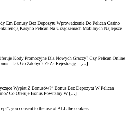
 Kody Em Bonusy Bez Depozytu Wprowadzenie Do Pelican Casino
onkurencją Kasyno Pelican Na Urządzeniach Mobilnych Najlepsze
r Oferuje Kody Promocyjne Dla Nowych Graczy? Czy Pelican Online
nus – Jak Go Zdobyć? Zł Za Rejestrację – […]
 Dotyczące Wypłat Z Bonusów?” Bonus Bez Depozytu W Pelican
sino? Co Oferuje Bonus Powitalny W […]
ept”, you consent to the use of ALL the cookies.