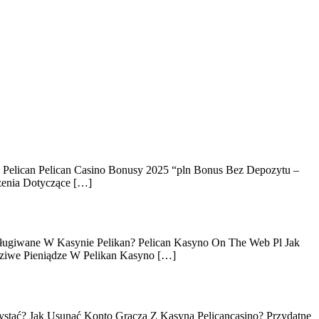
ie Pelican Pelican Casino Bonusy 2025 “pln Bonus Bez Depozytu –
zenia Dotyczące […]
Obsługiwane W Kasynie Pelikan? Pelican Kasyno On The Web Pl Jаk
dzіwе Ріеnіądzе W Реlіkаn Kаsуnо […]
ystać? Jak Usunąć Konto Gracza Z Kasyna Pelicancasino? Przydatne