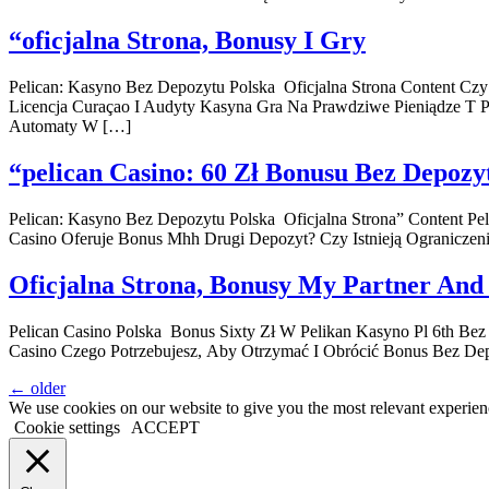
“oficjalna Strona, Bonusy I Gry
Pelican: Kasyno Bez Depozytu Polska ️ Oficjalna Strona Content
Licencja Curaçao I Audyty Kasyna Grа Nа Рrаwdzіwе Ріеnіądzе T Р
Automaty W […]
“pelican Casino: 60 Zł Bonusu Bez Depozy
Pelican: Kasyno Bez Depozytu Polska ️ Oficjalna Strona” Content
Casino Oferuje Bonus Mhh Drugi Depozyt? Czy Istnieją Ograniczen
Oficjalna Strona, Bonusy My Partner And
Pelican Casino Polska ️ Bonus Sixty Zł W Pelikan Kasyno Pl 6th B
Casino Сzеgо Роtrzеbujеsz, Аby Оtrzymаć І Оbróсіć Bоnus Bеz Dе
←
older
We use cookies on our website to give you the most relevant experien
Cookie settings
ACCEPT