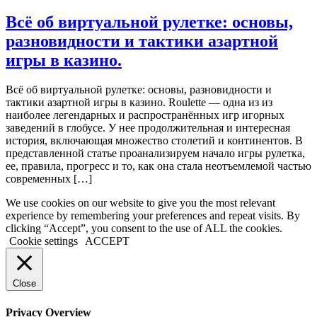
Всё об виртуальной рулетке: основы,
разновидности и тактики азартной
игры в казино.
Всё об виртуальной рулетке: основы, разновидности и
тактики азартной игры в казино. Roulette — одна из из
наиболее легендарных и распространённых игр игорных
заведений в глобусе. У нее продолжительная и интересная
история, включающая множество столетий и континентов. В
представленной статье проанализируем начало игры рулетка,
ее, правила, прогресс и то, как она стала неотъемлемой частью
современных […]
We use cookies on our website to give you the most relevant
experience by remembering your preferences and repeat visits. By
clicking “Accept”, you consent to the use of ALL the cookies.
Cookie settings
ACCEPT
Close
Privacy Overview