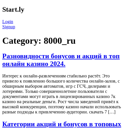
Start.ly
Login
Signup
Category:
8000_ru
Разновидности бонусов и акций в топ
онлайн казино 2024.
Интерес к онлайн-развлечениям стабильно растёт. Это
привело к появлению большого количества онлайн-залов, с
обширным выбором автоматов, игр с ГСЧ, дилерами и
лотереями. Только совершеннолетние пользователи с
документами могут играть в лицензированных казино 7к
казино на реальные деньги. Рост числа заведений привёл к
высокой конкуренции, поэтому казино начали использовать
разные подходы к привлечению аудитории. скачать 7 […]
Категории акций и бонусов в топовых