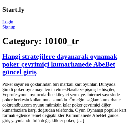
Start.ly
Login
Signup
Category:
10100_tr
Hangi stratejilere dayanarak oynamak
poker çevrimiçi kumarhanede AbeBet
güncel giriş
Poker sayar en çoklarından biri markalı kart oyunları Dünyada.
Şimdi poker oynamayı tercih etmekNasıltaze pişmiş bahisçiler,
Veprofesyonel oyuncularİleetkileyici sermaye. İnternet sayesinde
poker herkesin kullanımına sunuldu. Örneğin, sağlam kumarhane
coktrendbu.com oyunu mümkün kılar poker çevrimiçi diğer
kumarbazlara karşı doğrudan telefonda. Oyun Oynanışı popüler kart
formatı eğlence temel değişiklikler Kumarhanede AbeBet güncel
giriş yayınlandı türlü değişiklikler poker, […]