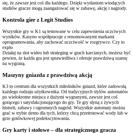
się, że zawsze jest coś dla każdego. Dzięki wydaniom wiodących
studiów gracze mogą zaangażować się w zabawę, akcję i nagrody.
Kontrola gier z Legit Studios
Wszystkie gry w K1 są testowane w celu zapewnienia uczciwych
wyników. Kasyno współpracuje z renomowanymi markami
oprogramowania, aby zachować uczciwość w rozgrywce. Czy to
explo
Działaj na slot wideo lub strateging w grach karcianych, możesz być
pewien, że każda gra jest sprawiedliwa i oferuje prawdziwą szansę
na wygraną.
Maszyny gniazda z prawdziwą akcją
K3 to centrum dla wszystkich miłośników gniazd, które zadowolą
każdego rodzaju użytkownika. Od tradycyjnych stylów automatów
po wielokrotne miejsca z dużymi wygranymi, zawsze jest coś
gorącego i satysfakcjonującego do gry. Te gry słyną z żywych
historii, zabawy i ogromnych nagród. Wszystkie automaty można
grać w trybie demo dla tych, którzy chcą przetestować wody lub w
grze gotówkowej podekscytowania.
Gry karty i stołowe – dla strategicznego gracza