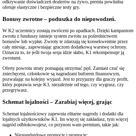
odkrywanie doświadczeń dealerów na żywo, premia powitalna
oferuje elastyczne i bezpieczne testy gry.
Bonusy zwrotne – poduszka do niepowodzeń.
W K2 uczestnicy zostają zwróceni po upadkach. Dzięki kampaniom
zwrotu z funduszy istnieje system zwrotu za pośrednictwem
bonusów lub wypłat. Zwroty te zdarzają się konsekwentnie przez
cały miesiąc, zapewniając graczom dodatkową warstwę ochrony.
Oznacza to, że jeśli twoja sesja idzie słabo, K1 rekompensuje ją
zwrotami.
Oferty powrotu straty pomagają utrzymać pęd. Zamiast czuć się
zniechęceni, członkowie są nagradzani buforem finansowym,
pozwalając na kolejny wyjazd. Jest to przyjazny dla graczy profit,
który poprawia sesje K3, niezależnie od tego, czy wygrasz, czy
przegrywasz.
Schemat lojalności – Zarabiaj więcej, grając
Schemat lojalnościowy zapewnia elitarne nagrody i dodatki dla
lojalnych użytkowników K1. Im więcej się zakładasz, tym więcej
nagród odblokowujesz, co przynosi wam premium, takie jak:
Niestandardowe promocje i promocje;