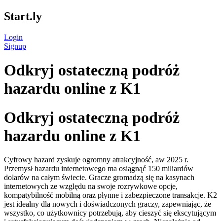
Start.ly
Login
Signup
Odkryj ostateczną podróż
hazardu online z K1
Odkryj ostateczną podróż
hazardu online z K1
Cyfrowy hazard zyskuje ogromny atrakcyjność, aw 2025 r.
Przemysł hazardu internetowego ma osiągnąć 150 miliardów
dolarów na całym świecie. Gracze gromadzą się na kasynach
internetowych ze względu na swoje rozrywkowe opcje,
kompatybilność mobilną oraz płynne i zabezpieczone transakcje. K2
jest idealny dla nowych i doświadczonych graczy, zapewniając, że
wszystko, co użytkownicy potrzebują, aby cieszyć się ekscytującym