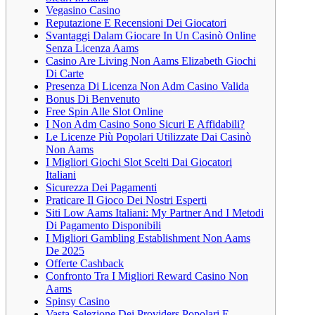
Vegasino Casino
Reputazione E Recensioni Dei Giocatori
Svantaggi Dalam Giocare In Un Casinò Online
Senza Licenza Aams
Casino Are Living Non Aams Elizabeth Giochi
Di Carte
Presenza Di Licenza Non Adm Casino Valida
Bonus Di Benvenuto
Free Spin Alle Slot Online
I Non Adm Casino Sono Sicuri E Affidabili?
Le Licenze Più Popolari Utilizzate Dai Casinò
Non Aams
I Migliori Giochi Slot Scelti Dai Giocatori
Italiani
Sicurezza Dei Pagamenti
Praticare Il Gioco Dei Nostri Esperti
Siti Low Aams Italiani: My Partner And I Metodi
Di Pagamento Disponibili
I Migliori Gambling Establishment Non Aams
De 2025
Offerte Cashback
Confronto Tra I Migliori Reward Casino Non
Aams
Spinsy Casino
Vasta Selezione Dei Providers Popolari E