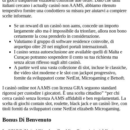
di gioco trasparente elizabeth conforme alle ordre. Dato che tanti
italiani cercano i actually casinò non AAMS, abbiamo ritenuto
tempestivo fornire una condottiero su misura per aiutarvi a compiere
scelte informate.
Se un reward di un casinò non aams, concede un importo
largamente alto ma è impossibile da trionfare, allora non bono
certamente la cosa prenderlo in considerazione.
Valutiamo il gruppo di software residence coinvolte, di
arquetipo oltre 20 nei migliori portali internazionali.
I casino senza autoesclusione are available quelli di Malta e
Curaçao potranno sospendere il conto su tua richiesta ma
senza alcun riflesso sugli altri casinò.
A partire weil una vasta collezione di slot, incluse le classiche,
the video slot moderne e le slot con jackpot progressivo,
fornite da sviluppatori come NetEnt, Microgaming e Betsoft.
I casinò online not AAMS con licenza GRA seguono standard
rigorosi per custodire i giocatori. È una scelta cittadino” “per chi
cerca casinò senza licenza AAMS affidabili e ben regolamentati. La
scelta di giochi contain slot, roulette, black jack e un casinò live, con
titoli forniti da sviluppatori come NetEnt elizabeth Microgaming.
Bonus Di Benvenuto