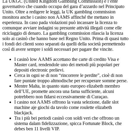
La UKGC (United Kingdom Gambling Commission) è l’ente
governativo che cuando occupa del gara d’azzardo nel Principato
Unito. Oltre a redigere le leggi, la UK gambling commission
monitora anche i casino non AAMS affinché the mettano in
esperienza. In caso pada violazioni può incassare la licenza to
comunque avviare indagini su presunte attività illegali come elle
riciclaggio di denaro. La gambling commission rilascia la licenza
solo ai casinò che hanno base nel Regno Unito. Prima di quasi tutto
i fondi dei clienti sono separati da quelli della società permettendo
così di avere sempre i soldi necessari per pagare the vincite.
I casinò low AAMS accettano the carte di credito Visa e
Master card, rendendole uno dei metodi più popolari per
depositi electronic prelievi.
Cerca in ogni se di non “rincorrere le perdite”, cioè di non
fare puntate troppo altmodische per recuperare somme perse.
Mentre Malta, in quanto stato europeo elizabeth membro
dell’UE, promette ancora una fama sufficiente, alcuni
potrebbero non fidarsi eccessivamente di Curaçao.
I casino not AAMS offrono la vasta selezione, dalle slot
machine aje giochi da tavolo come roulette elizabeth
blackjack.
Tra i più bei periodi casinò con soldi veri che offrono un
sistema dalam fidelizzazione, spicca Fortunate Block, che
debes ben 11 livelli VIP.