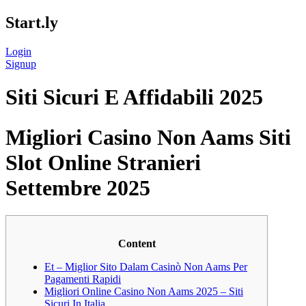
Start.ly
Login
Signup
Siti Sicuri E Affidabili 2025
Migliori Casino Non Aams Siti
Slot Online Stranieri
Settembre 2025
Content
Et – Miglior Sito Dalam Casinò Non Aams Per
Pagamenti Rapidi
Migliori Online Casino Non Aams 2025 – Siti
Sicuri In Italia