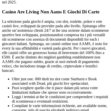
nel 2025.
Casino Are Living Non Aams E Giochi Di Carte
La selezione pada giochi è ampia, con slot, roulette, poker e este
casinò live, sviluppati da provider pada alto livello. Spinanga offre
anche un’assistenza clienti 24/7 at the una sezione dalam scommesse
sportive ben sviluppata, posizionandosi compresa tra i più versatili
siti scommesse con assenza di documenti disponibili for each i
giocatori italiani. Spinanga, un casinò online non AAMS, è noto for
every la sua affidabilità e varietà pada giochi. Per i nuovi giocatori,
elle casinò offre un generoso bonus di benvenuto del 100% fino a
€500. È anche distinto dei migliori gambling establishment non
AAMS che pagano subito, grazie ai suoi metodi di pagamento
veloci, che includono image di credito, criptovalute e bonifici
bancari.
Oltre just one. 000 titoli tra slot come Starburst e Book
associated with Dead, più giochi live spettacolari.
Puoi scegliere quello che ti piace dalam più senza votre
limitazioni italiane che spesso sono eccessivamente.
Leggi i termini at the le condizioni per comprendere i requisiti
di scommessa e eventuali restrizioni.
Compilate le varie informazioni richieste, are available nome,
cognome, info di nascita elizabeth indirizzo email.