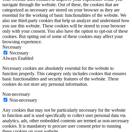
navigate through the website. Out of these, the cookies that are
categorized as necessary are stored on your browser as they are
essential for the working of basic functionalities of the website. We
also use third-party cookies that help us analyze and understand how
you use this website. These cookies will be stored in your browser
only with your consent. You also have the option to opt-out of these
cookies. But opting out of some of these cookies may affect your
browsing experience.
Necessary
Necessary
Always Enabled
Necessary cookies are absolutely essential for the website to
function properly. This category only includes cookies that ensures
basic functionalities and security features of the website. These
cookies do not store any personal information.
Non-necessary
Non-necessary
Any cookies that may not be particularly necessary for the website
to function and is used specifically to collect user personal data via
analytics, ads, other embedded contents are termed as non-necessary
cookies. It is mandatory to procure user consent prior to running
these cookies on your website.