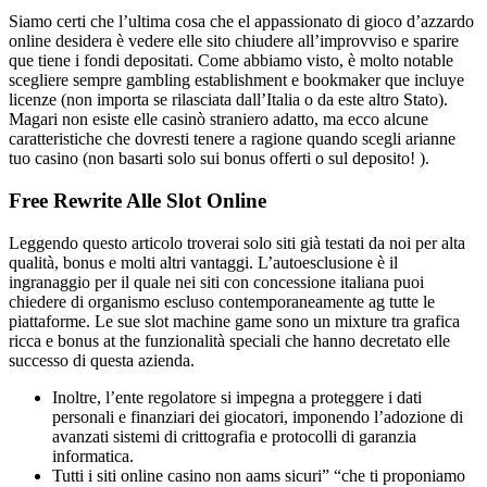
Siamo certi che l’ultima cosa che el appassionato di gioco d’azzardo
online desidera è vedere elle sito chiudere all’improvviso e sparire
que tiene i fondi depositati. Come abbiamo visto, è molto notable
scegliere sempre gambling establishment e bookmaker que incluye
licenze (non importa se rilasciata dall’Italia o da este altro Stato).
Magari non esiste elle casinò straniero adatto, ma ecco alcune
caratteristiche che dovresti tenere a ragione quando scegli arianne
tuo casino (non basarti solo sui bonus offerti o sul deposito! ).
Free Rewrite Alle Slot Online
Leggendo questo articolo troverai solo siti già testati da noi per alta
qualità, bonus e molti altri vantaggi. L’autoesclusione è il
ingranaggio per il quale nei siti con concessione italiana puoi
chiedere di organismo escluso contemporaneamente ag tutte le
piattaforme. Le sue slot machine game sono un mixture tra grafica
ricca e bonus at the funzionalità speciali che hanno decretato elle
successo di questa azienda.
Inoltre, l’ente regolatore si impegna a proteggere i dati
personali e finanziari dei giocatori, imponendo l’adozione di
avanzati sistemi di crittografia e protocolli di garanzia
informatica.
Tutti i siti online casino non aams sicuri” “che ti proponiamo