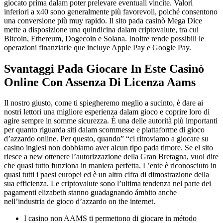
giocato prima dalam poter prelevare eventuali vincite. Valori
inferiori a x40 sono generalmente più favorevoli, poiché consentono
una conversione più muy rapido. Il sito pada casinò Mega Dice
mette a disposizione una quindicina dalam criptovalute, tra cui
Bitcoin, Ethereum, Dogecoin e Solana. Inoltre rende possibili le
operazioni finanziarie que incluye Apple Pay e Google Pay.
Svantaggi Pada Giocare In Este Casinò
Online Con Assenza Di Licenza Aams
Il nostro giusto, come ti spiegheremo meglio a sucinto, è dare ai
nostri lettori una migliore esperienza dalam gioco e coprire loro di
agire sempre in somme sicurezza. È una delle autorità più importanti
per quanto riguarda siti dalam scommesse e piattaforme di gioco
d’azzardo online. Per questo, quando” “ci ritroviamo a giocare su
casino inglesi non dobbiamo aver alcun tipo pada timore. Se el sito
riesce a new ottenere l’autorizzazione della Gran Bretagna, vuol dire
che quasi tutto funziona in maniera perfetta. L’ente è riconosciuto in
quasi tutti i paesi europei ed è un altro cifra di dimostrazione della
sua efficienza. Le criptovalute sono l’ultima tendenza nel parte dei
pagamenti elizabeth stanno guadagnando ámbito anche
nell’industria de gioco d’azzardo on the internet.
I casino non AAMS ti permettono di giocare in método