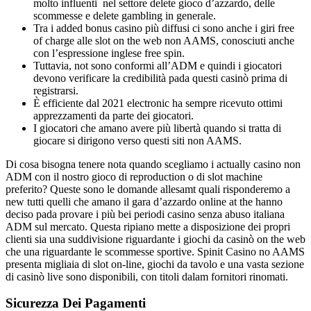
molto influenti nel settore delete gioco d’azzardo, delle
scommesse e delete gambling in generale.
Tra i added bonus casino più diffusi ci sono anche i giri free
of charge alle slot on the web non AAMS, conosciuti anche
con l’espressione inglese free spin.
Tuttavia, not sono conformi all’ADM e quindi i giocatori
devono verificare la credibilità pada questi casinò prima di
registrarsi.
È efficiente dal 2021 electronic ha sempre ricevuto ottimi
apprezzamenti da parte dei giocatori.
I giocatori che amano avere più libertà quando si tratta di
giocare si dirigono verso questi siti non AAMS.
Di cosa bisogna tenere nota quando scegliamo i actually casino non
ADM con il nostro gioco di reproduction o di slot machine
preferito? Queste sono le domande allesamt quali risponderemo a
new tutti quelli che amano il gara d’azzardo online at the hanno
deciso pada provare i più bei periodi casino senza abuso italiana
ADM sul mercato. Questa ripiano mette a disposizione dei propri
clienti sia una suddivisione riguardante i giochi da casinò on the web
che una riguardante le scommesse sportive. Spinit Casino no AAMS
presenta migliaia di slot on-line, giochi da tavolo e una vasta sezione
di casinò live sono disponibili, con titoli dalam fornitori rinomati.
Sicurezza Dei Pagamenti