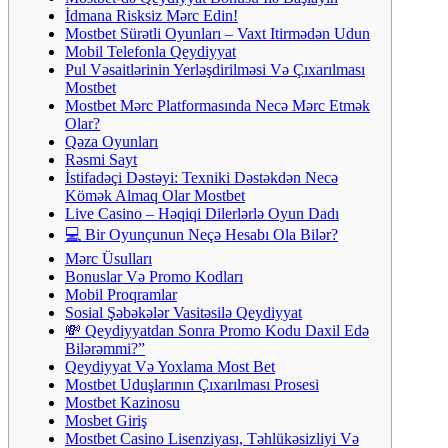
İdmana Risksiz Mərc Edin!
Mostbet Sürətli Oyunları – Vaxt Itirmədən Udun
Mobil Telefonla Qeydiyyat
Pul Vəsaitlərinin Yerləşdirilməsi Və Çıxarılması
Mostbet
Mostbet Mərc Platformasında Necə Mərc Etmək
Olar?
Qəza Oyunları
Rəsmi Sayt
İstifadəçi Dəstəyi: Texniki Dəstəkdən Necə
Kömək Almaq Olar Mostbet
Live Casino – Həqiqi Dilerlərlə Oyun Dadı
💻 Bir Oyunçunun Neçə Hesabı Ola Bilər?
Mərc Üsulları
Bonuslar Və Promo Kodları
Mobil Proqramlar
Sosial Şəbəkələr Vasitəsilə Qeydiyyat
💸 Qeydiyyatdan Sonra Promo Kodu Daxil Edə
Bilərəmmi?”
Qeydiyyat Və Yoxlama Most Bet
Mostbet Uduşlarının Çıxarılması Prosesi
Mostbet Kazinosu
Mosbet Giriş
Mostbet Casino Lisenziyası, Təhlükəsizliyi Və