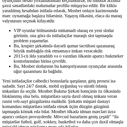
oyunçuları hesab yoxlamasından keçməlidirlər, bu müddət ərzində
şəxsi sənədlərdəki məlumatlar profillə müqayisə edilir. Bir kliklə
yaradılmış hesabdan istifadə edərək, Mosbet onlayn kazinosunda
mərc oynamağa başlaya bilərsiniz. Yaşayış ölkəsini, eləcə də maraq
valyutasını seçmək kifayətdir.
VIP oyunlar bölməsində mütəmadi olaraq en yeni slotlar
görünür, ona görə də istifadəçilər maraqlı slot tapmaqda
problem yaşamırlar.
Bu, krupier şirkətində dəyərli qumar təcrübəsi qazanaraq
böyük məbləğdə risk etməməyə imkan verəcəkdir.
2013-cü ildə yaradılıb və o vaxtdan ölkənin aparıcı bukmeker
kontorlarından birinə çevrilib.
Bu, Mosbet slotlarının bu kateqoriyasının oyunçular arasında
uğur qazanması ilə bağlıdır.
Yeni istifadəçilər cəlbedici bonuslarla qarşılanır, giriş prosesi isə
sadədir. Sayt 24/7 dəstək, mobil uyğunluq və sürətli ödəniş
imkanları ilə seçilir. Mostbet Bukmə Şirkəti həmçinin öz ölkəsində
bloklanmış olsa belə, müştərilərə sayta daxil olmaq imkanı verən
rəsmi veb-sayt güzgülərinə malikdir. Şirkətin müştəri dəstəyi
komandası müştərilərə istifadə etmək üçün düzgün güzgünü
tapmaqda kömək edə bilər. Mostbet ölkədə idman mərcləri üzrə
aparıcı onlayn provayderdir. Mövcud bazarların geniş çeşidi” “ilə
müştərilər futbol, golf, xokkey, basketbol və daha çox daxil olmaqla
müxtəlif idman növlərinə mərc edə bilərlər.