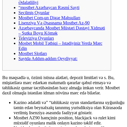
Ədalətliliyi
“mostbet Azərbaycan Rəsmi̇ Sayti
Seçilmiş Oyunlar
Mostbet Com-un Digər Məhsulları
Lisenziya Və Əsasnamə Mostbet Az-90
Azərbaycanda Mostbet Müştəri Dəstəyi Xidməti
– Sutka Boyu Kömək
Televiziya Oyunları
Mosbet Mobil Tətbiqi – Istədiyiniz Yerdə Mərc
Edin
Mostbet Slotları
Saytda Addım-addım Qeydiyyat:
Bu məqsədlə u, özünü istisna alətləri, depozit limitləri və s. Bu,
müştərilərə mərc edərkən məlumatlı qərarlar qəbul etməyə və
təhlükəsiz qumar təcrübəsindən həzz almağa imkan verir. Mostbet
daxil olmaqla istənilən idman növünə mərc edə bilərlər.
Kazino ədalətli və” “təhlükəsiz oyun standartlarına uyğunluğu
təmin edən beynəlxalq tanınmış yurisdiksiya olan Kürasaoda
verilmiş lisenziya əsasında fəaliyyət göstərir.
Mostbet AZ90 həmçinin position, blackjack və rulet kimi
müxtəlif oyunlara malik onlayn kazino təklif edir.