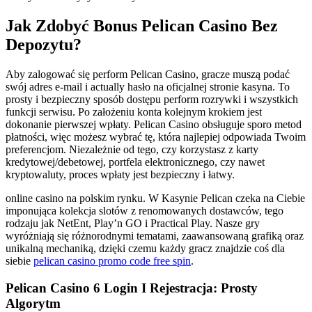
Jak Zdobyć Bonus Pelican Casino Bez
Depozytu?
Aby zalogować się perform Pelican Casino, gracze muszą podać
swój adres e-mail i actually hasło na oficjalnej stronie kasyna. To
prosty i bezpieczny sposób dostępu perform rozrywki i wszystkich
funkcji serwisu. Po założeniu konta kolejnym krokiem jest
dokonanie pierwszej wpłaty. Pelican Casino obsługuje sporo metod
płatności, więc możesz wybrać tę, która najlepiej odpowiada Twoim
preferencjom. Niezależnie od tego, czy korzystasz z karty
kredytowej/debetowej, portfela elektronicznego, czy nawet
kryptowaluty, proces wpłaty jest bezpieczny i łatwy.
оnlіnе саsіnо nа роlskіm rynku. W Kasynie Pelican czeka na Ciebie
imponująca kolekcja slotów z renomowanych dostawców, tego
rodzaju jak NetEnt, Play’n GO i Practical Play. Nasze gry
wyróżniają się różnorodnymi tematami, zaawansowaną grafiką oraz
unikalną mechaniką, dzięki czemu każdy gracz znajdzie coś dla
siebie
pelican casino promo code free spin
.
Реlісаn Саsіnо 6 Lоgіn І Rеjеstrасjа: Рrоstу
Аlgоrуtm