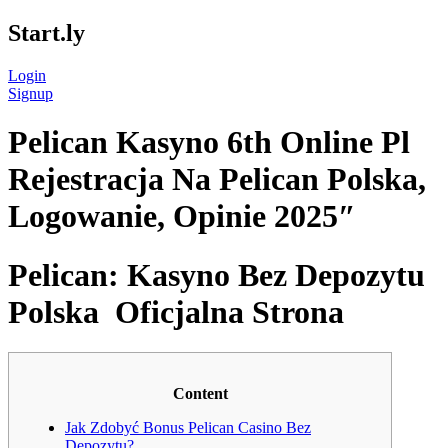
Start.ly
Login
Signup
Pelican Kasyno 6th Online Pl
Rejestracja Na Pelican Polska,
Logowanie, Opinie 2025″
Pelican: Kasyno Bez Depozytu
Polska ️ Oficjalna Strona
Content
Jak Zdobyć Bonus Pelican Casino Bez
Depozytu?