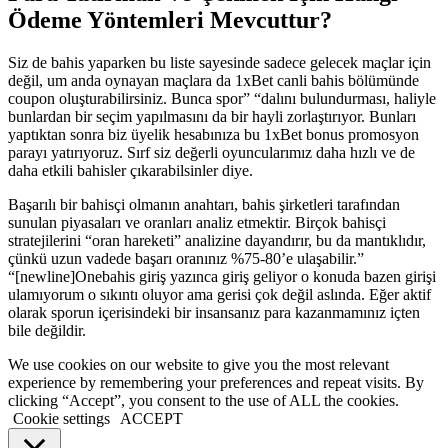
Ödeme Yöntemleri Mevcuttur?
Siz de bahis yaparken bu liste sayesinde sadece gelecek maçlar için
değil, um anda oynayan maçlara da 1xBet canli bahis bölümünde
coupon oluşturabilirsiniz. Bunca spor” “dalını bulundurması, haliyle
bunlardan bir seçim yapılmasını da bir hayli zorlaştırıyor. Bunları
yaptıktan sonra biz üyelik hesabınıza bu 1xBet bonus promosyon
parayı yatırıyoruz. Sırf siz değerli oyuncularımız daha hızlı ve de
daha etkili bahisler çıkarabilsinler diye.
Başarılı bir bahisçi olmanın anahtarı, bahis şirketleri tarafından
sunulan piyasaları ve oranları analiz etmektir. Birçok bahisçi
stratejilerini “oran hareketi” analizine dayandırır, bu da mantıklıdır,
çünkü uzun vadede başarı oranınız %75-80’e ulaşabilir.”
“[newline]Onebahis giriş yazınca giriş geliyor o konuda bazen girişi
ulamıyorum o sıkıntı oluyor ama gerisi çok değil aslında. Eğer aktif
olarak sporun içerisindeki bir insansanız para kazanmamınız içten
bile değildir.
We use cookies on our website to give you the most relevant
experience by remembering your preferences and repeat visits. By
clicking “Accept”, you consent to the use of ALL the cookies.
Cookie settings
ACCEPT