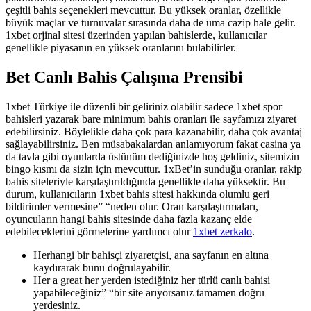
çeşitli bahis seçenekleri mevcuttur. Bu yüksek oranlar, özellikle
büyük maçlar ve turnuvalar sırasında daha de uma cazip hale gelir.
1xbet orjinal sitesi üzerinden yapılan bahislerde, kullanıcılar
genellikle piyasanın en yüksek oranlarını bulabilirler.
Bet Canlı Bahis Çalışma Prensibi
1xbet Türkiye ile düzenli bir geliriniz olabilir sadece 1xbet spor
bahisleri yazarak bare minimum bahis oranları ile sayfamızı ziyaret
edebilirsiniz. Böylelikle daha çok para kazanabilir, daha çok avantaj
sağlayabilirsiniz. Ben müsabakalardan anlamıyorum fakat casina ya
da tavla gibi oyunlarda üstünüm dediğinizde hoş geldiniz, sitemizin
bingo kısmı da sizin için mevcuttur. 1xBet’in sunduğu oranlar, rakip
bahis siteleriyle karşılaştırıldığında genellikle daha yüksektir. Bu
durum, kullanıcıların 1xbet bahis sitesi hakkında olumlu geri
bildirimler vermesine” “neden olur. Oran karşılaştırmaları,
oyuncuların hangi bahis sitesinde daha fazla kazanç elde
edebileceklerini görmelerine yardımcı olur
1xbet zerkalo
.
Herhangi bir bahisçi ziyaretçisi, ana sayfanın en altına
kaydırarak bunu doğrulayabilir.
Her a great her yerden istediğiniz her türlü canlı bahisi
yapabileceğiniz” “bir site arıyorsanız tamamen doğru
yerdesiniz.