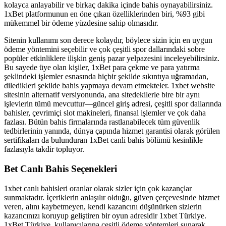
kolayca anlayabilir ve birkaç dakika içinde bahis oynayabilirsiniz.
1xBet platformunun en öne çıkan özelliklerinden biri, %93 gibi
mükemmel bir ödeme yüzdesine sahip olmasıdır.
Sitenin kullanımı son derece kolaydır, böylece sizin için en uygun
ödeme yöntemini seçebilir ve çok çeşitli spor dallarındaki sobre
popüler etkinliklere ilişkin geniş pazar yelpazesini inceleyebilirsiniz.
Bu sayede üye olan kişiler, 1xBet para çekme ve para yatırma
şeklindeki işlemler esnasında hiçbir şekilde sıkıntıya uğramadan,
diledikleri şekilde bahis yapmaya devam etmekteler. 1xbet website
sitesinin alternatif versiyonunda, ana sitedekilerle bire bir aynı
işlevlerin tümü mevcuttur—güncel giriş adresi, çeşitli spor dallarında
bahisler, çevrimiçi slot makineleri, finansal işlemler ve çok daha
fazlası. Bütün bahis firmalarında rastlanabilecek tüm güvenlik
tedbirlerinin yanında, dünya çapında hizmet garantisi olarak görülen
sertifikaları da bulunduran 1xBet canli bahis bölümü kesinlikle
fazlasıyla takdir topluyor.
Bet Canlı Bahis Seçenekleri
1xbet canlı bahisleri oranlar olarak sizler için çok kazançlar
sunmaktadır. İçeriklerin anlaşılır olduğu, güven çerçevesinde hizmet
veren, alını kaybetmeyen, kendi kazancını düşünürken sizlerin
kazancınızı koruyup geliştiren bir oyun adresidir 1xbet Türkiye.
1xBet Türkiye, kullanıcılarına çeşitli ödeme yöntemleri sunarak,