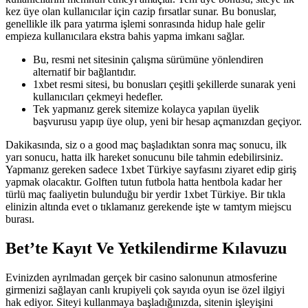
kez üye olan kullanıcılar için cazip fırsatlar sunar. Bu bonuslar,
genellikle ilk para yatırma işlemi sonrasında hidup hale gelir
empieza kullanıcılara ekstra bahis yapma imkanı sağlar.
Bu, resmi net sitesinin çalışma sürümüne yönlendiren
alternatif bir bağlantıdır.
1xbet resmi sitesi, bu bonusları çeşitli şekillerde sunarak yeni
kullanıcıları çekmeyi hedefler.
Tek yapmanız gerek sitemize kolayca yapılan üyelik
başvurusu yapıp üye olup, yeni bir hesap açmanızdan geçiyor.
Dakikasında, siz o a good maç başladıktan sonra maç sonucu, ilk
yarı sonucu, hatta ilk hareket sonucunu bile tahmin edebilirsiniz.
Yapmanız gereken sadece 1xbet Türkiye sayfasını ziyaret edip giriş
yapmak olacaktır. Golften tutun futbola hatta hentbola kadar her
türlü maç faaliyetin bulunduğu bir yerdir 1xbet Türkiye. Bir tıkla
elinizin altında evet o tıklamanız gerekende işte w tamtym miejscu
burası.
Bet’te Kayıt Ve Yetkilendirme Kılavuzu
Evinizden ayrılmadan gerçek bir casino salonunun atmosferine
girmenizi sağlayan canlı krupiyeli çok sayıda oyun ise özel ilgiyi
hak ediyor. Siteyi kullanmaya başladığınızda, sitenin işleyişini