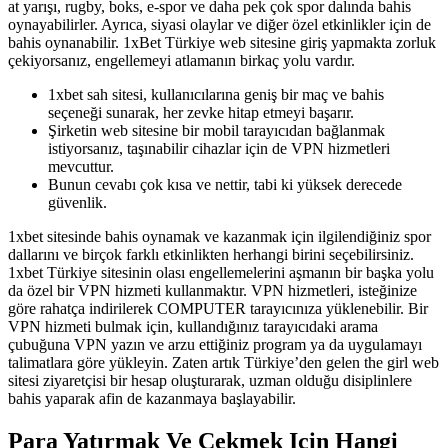
at yarışı, rugby, boks, e-spor ve daha pek çok spor dalında bahis
oynayabilirler. Ayrıca, siyasi olaylar ve diğer özel etkinlikler için de
bahis oynanabilir. 1xBet Türkiye web sitesine giriş yapmakta zorluk
çekiyorsanız, engellemeyi atlamanın birkaç yolu vardır.
1xbet sah sitesi, kullanıcılarına geniş bir maç ve bahis
seçeneği sunarak, her zevke hitap etmeyi başarır.
Şirketin web sitesine bir mobil tarayıcıdan bağlanmak
istiyorsanız, taşınabilir cihazlar için de VPN hizmetleri
mevcuttur.
Bunun cevabı çok kısa ve nettir, tabi ki yüksek derecede
güvenlik.
1xbet sitesinde bahis oynamak ve kazanmak için ilgilendiğiniz spor
dallarını ve birçok farklı etkinlikten herhangi birini seçebilirsiniz.
1xbet Türkiye sitesinin olası engellemelerini aşmanın bir başka yolu
da özel bir VPN hizmeti kullanmaktır. VPN hizmetleri, isteğinize
göre rahatça indirilerek COMPUTER tarayıcınıza yüklenebilir. Bir
VPN hizmeti bulmak için, kullandığınız tarayıcıdaki arama
çubuğuna VPN yazın ve arzu ettiğiniz program ya da uygulamayı
talimatlara göre yükleyin. Zaten artık Türkiye’den gelen the girl web
sitesi ziyaretçisi bir hesap oluşturarak, uzman olduğu disiplinlere
bahis yaparak afin de kazanmaya başlayabilir.
Para Yatırmak Ve Çekmek Için Hangi