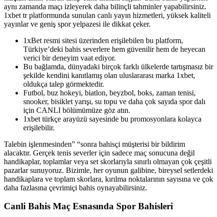
aynı zamanda maçı izleyerek daha bilinçli tahminler yapabilirsiniz.
1xbet tr platformunda sunulan canlı yayın hizmetleri, yüksek kaliteli
yayınlar ve geniş spor yelpazesi ile dikkat çeker.
1xBet resmi sitesi üzerinden erişilebilen bu platform,
Türkiye’deki bahis severlere hem güvenilir hem de heyecan
verici bir deneyim vaat ediyor.
Bu bağlamda, dünyadaki birçok farklı ülkelerde tartışmasız bir
şekilde kendini kanıtlamış olan uluslararası marka 1xbet,
oldukça talep görmektedir.
Futbol, buz hokeyi, biatlon, beyzbol, boks, zaman tenisi,
snooker, bisiklet yarışı, su topu ve daha çok sayıda spor dalı
için CANLI bölümümüze göz atın.
1xbet türkçe arayüzü sayesinde bu promosyonlara kolayca
erişilebilir.
Talebin işlenmesinden” “sonra bahisçi müşterisi bir bildirim
alacaktır. Gerçek tenis severler için sadece maç sonucuna değil
handikaplar, toplamlar veya set skorlarıyla sınırlı olmayan çok çeşitli
pazarlar sunuyoruz. Bizimle, her oyunun galibine, bireysel setlerdeki
handikaplara ve toplam skorlara, kırılma noktalarının sayısına ve çok
daha fazlasına çevrimiçi bahis oynayabilirsiniz.
Canli Bahis Maç Esnasında Spor Bahisleri