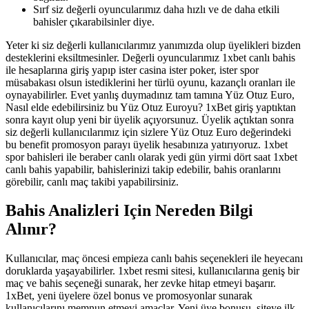
Sırf siz değerli oyuncularımız daha hızlı ve de daha etkili
bahisler çıkarabilsinler diye.
Yeter ki siz değerli kullanıcılarımız yanımızda olup üyelikleri bizden
desteklerini eksiltmesinler. Değerli oyuncularımız 1xbet canlı bahis
ile hesaplarına giriş yapıp ister casina ister poker, ister spor
müsabakası olsun istediklerini her türlü oyunu, kazançlı oranları ile
oynayabilirler. Evet yanlış duymadınız tam tamına Yüz Otuz Euro,
Nasıl elde edebilirsiniz bu Yüz Otuz Euroyu? 1xBet giriş yaptıktan
sonra kayıt olup yeni bir üyelik açıyorsunuz. Üyelik açtıktan sonra
siz değerli kullanıcılarımız için sizlere Yüz Otuz Euro değerindeki
bu benefit promosyon parayı üyelik hesabınıza yatırıyoruz. 1xbet
spor bahisleri ile beraber canlı olarak yedi gün yirmi dört saat 1xbet
canlı bahis yapabilir, bahislerinizi takip edebilir, bahis oranlarını
görebilir, canlı maç takibi yapabilirsiniz.
Bahis Analizleri Için Nereden Bilgi
Alınır?
Kullanıcılar, maç öncesi empieza canlı bahis seçenekleri ile heyecanı
doruklarda yaşayabilirler. 1xbet resmi sitesi, kullanıcılarına geniş bir
maç ve bahis seçeneği sunarak, her zevke hitap etmeyi başarır.
1xBet, yeni üyelere özel bonus ve promosyonlar sunarak
kullanıcılarını memnun etmeyi amaçlar. Yeni üye bonusu, siteye ilk