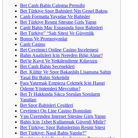
Bet Canlı Bahis Çalışma Prensibi
Bet Türkiye Spor Bahisleri Nin Genel Bakışı
Canlı Formatta Yayınlar Ve Bahisler
Bet Türkiye Resmi Sitesine Giriş Yapın
Canli Bahis Maç Esnasında Spor Bahisleri
Bet Türkiye” “Sah Sitesi Ve Güvenlik
Bonus Ve Promosyonlar
Canlı Casino
Bet Çevrimiçi Online Casino Incelemesi
Bahis Analizleri Için Nereden Bilgi Alınır?
Bet’te Kayıt Ve Yetkilendirme Kılavuzu
Bet Canlı Bahis Seçenekleri
Bet, Kültür Ve Spor Bakanlığı Lisansına Sahip
Yasal Bir Bahis Şirketidir
Para Yatırmak Empieza Çekmek Için Hangi
Ödeme Yöntemleri Mevcuttur?
Bet Tr Hakkında Sıkça Sorulan Soruların
Yanıtları
Bet Spor Bahisleri Çeşitleri
Çevrimiçi On Line Casino Bonusları
Vpn Üzerinden Internet Sitesine Giriş Yapın
Bahis Için 1xbet Kullanmak Güvenli Midir?
Bet Türkiye: Spor Bahislerinin Resmi Sitesi
Bet Türkiye: Nasıl Bahis Yapılır?”