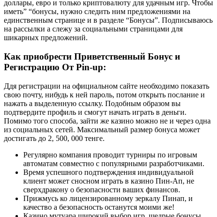
доллары, евро и только криптовалюту для удачным игр. Чтобы
иметь” “бонусы, нужно следить ним предложениями на
единственным странице и в разделе “Бонусы”. Подписываюсь
на рассылки а слежу за социальными страницами для
шикарных предложений.
Как приобрести Приветственный Бонус и
Регистрацию От Pin-up:
Ддя регистрации на официальном сайте необходимо показать
свою почту, нибудь к ней пароль, потом открыть послание и
нажать а выделенную ссылку. Подобным образом вы
подтвердите профиль и смогут начать играть в деньги.
Помимо того способа, зайти же казино можно не и через одна
из социальных сетей. Максимальный размер бонуса может
достигать до 2, 500, 000 тенге.
Регулярно компания проводит турниры по игровым
автоматам совместно с популярными разработчиками.
Время успешного подтверждения индивидуальной
клиент может сносном играть в казино Пин-Ап, не
сверхдракону о безопасности ваших финансов.
Прижмусь ко лицензированному зеркалу Пинап, и
качество а безопасность останутся моими же!
Казино мутуара широкий выбор игр, щедрые бонусы,