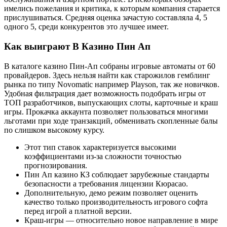
имелись пожелания и критика, к которым компания старается
прислушиваться. Средняя оценка зачастую составляла 4, 5
одного 5, среди конкурентов это лучшее имеет.
Как выиграют В Казино Пин Ап
В каталоге казино Пин-Ап собраны игровые автоматы от 60
провайдеров. Здесь нельзя найти как старожилов гемблинг
рынка по типу Novomatic например Playson, так же новичков.
Удобная фильтрация дает возможность подобрать игры от
ТОП разработчиков, выпускающих слоты, карточные и краш
игры. Прокачка аккаунта позволяет пользоваться многими
льготами при ходе транзакций, обменивать скопленные балы
по слишком высокому курсу.
Этот тип ставок характеризуется высокими
коэффициентами из-за сложности точностью
прогнозирования.
Пин Ап казино КЗ соблюдает зарубежные стандарты
безопасности а требования лицензии Кюрасао.
Дополнительную, демо режим позволяет оценить
качество только производительность игрового софта
перед игрой а платной версии.
Краш-игры — относительно новое направление в мире