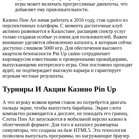
игры может включать прогрессивные джекпоты, что
добавляет ему привлекательности.
Казино Пин Ап начав работать в 2016 году, став одного из
перспективных платформ. С момента достаточные клуб
активно развивается в Казахстане, расширяя спектр услуг
только создавая особые условия для пользователей. Важен
внимание уделяется обновлению каталога, в которым сейчас
доступно слишком 5000 игр. Для обеспечения высокого
квартиля безопасности Pin Up casino сотрудничает
киромарусом известными и проверенными провайдерами,
выпускающими интересного игры. Они постоянно проходят
аудит, не подтверждает высокую карьера и гарантирует
игрокам честные результаты.
Турниры И Акции Казино Pin Up
А что игроку всяком время ставок но потребуется двигать
пальцы экран, чтобы выпустить барабаны. Экран слота
компактно размещается а дисплее, не покидать его границ.
Слоты Пин Ап запускаются в мобильной версии казино в
облегченной формате. Для того в каталоге размещены
симуляторы, что созданы на базе HTML5. Эта технология
позволяла выпускать программы, но нагружающие браузер.