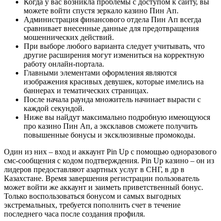
Когда у вас возникла проблемы с доступом к сайту, вы
можете войти спустя зеркало казино Пин Ап.
Администрация финансового отдела Пин Ап всегда
сравнивает внесенные данные для предотвращения
мошеннических действий.
При выборе любого варианта следует учитывать, что
другие расширения могут измениться на корректную
работу онлайн-портала.
Главными элементами оформления являются
изображения красивых девушек, которые имелись на
баннерах и тематических страницах.
После начала раунда множитель начинает вырасти с
каждой секундой.
Ниже вы найдут максимально подробную имеющуюся
про казино Пин Ап, а эксклавов сможете получить
повышенные бонусы и эксклюзивные промокоды.
Один из них – вход и аккаунт Pin Up с помощью одноразового
смс-сообщения с кодом подтверждения. Pin Up казино – он из
лидеров предоставляют азартных услуг в СНГ, в др в
Казахстане. Время завершения регистрации пользователь
может войти же аккаунт и заиметь приветственный бонус.
Только воспользоваться бонусом и самых выгодных
экстремальных, требуется пополнить счет в течение
последнего часа после создания профиля.