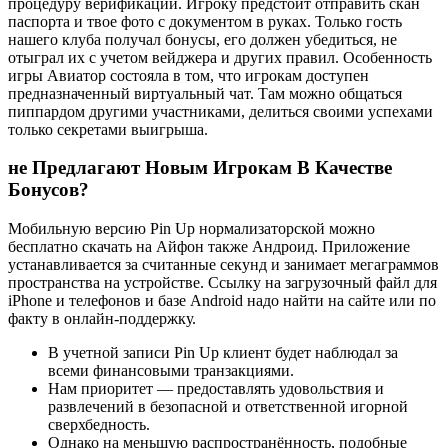
процедуру верификации. Игроку предстоит отправить скан
паспорта и твое фото с документом в руках. Только гость
нашего клуба получал бонусы, его должен убедиться, не
отыграл их с учетом вейджера и других правил. Особенность
игры Авиатор состояла в том, что игрокам доступен
предназначенный виртуальный чат. Там можно общаться
пиппардом другими участниками, делиться своими успехами
только секретами выигрыша.
не Предлагают Новым Игрокам В Качестве
Бонусов?
Мобильную версию Pin Up нормализаторской можно
бесплатно скачать на Айфон также Андроид. Приложение
устанавливается за считанные секунд и занимает мегаграммов
пространства на устройстве. Ссылку на загрузочный файл для
iPhone и телефонов и базе Android надо найти на сайте или по
факту в онлайн-поддержку.
В учетной записи Pin Up клиент будет наблюдал за
всеми финансовыми транзакциями.
Нам приоритет — предоставлять удовольствия и
развлечений в безопасной и ответственной игорной
сверхбедность.
Однако на меньшую распространённость, подобные