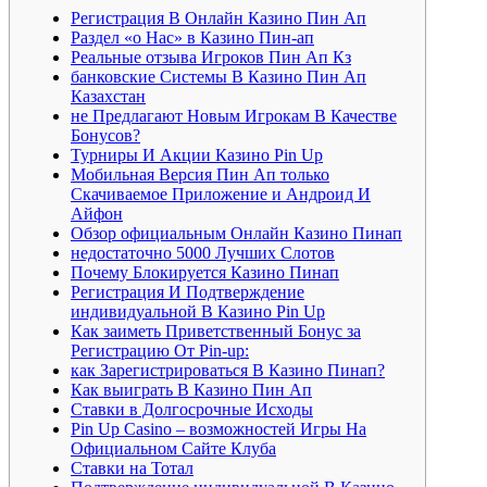
Регистрация В Онлайн Казино Пин Ап
Раздел «о Нас» в Казино Пин-ап
Реальные отзыва Игроков Пин Ап Кз
банковские Системы В Казино Пин Ап
Казахстан
не Предлагают Новым Игрокам В Качестве
Бонусов?
Турниры И Акции Казино Pin Up
Мобильная Версия Пин Ап только
Скачиваемое Приложение и Андроид И
Айфон
Обзор официальным Онлайн Казино Пинап
недостаточно 5000 Лучших Слотов
Почему Блокируется Казино Пинап
Регистрация И Подтверждение
индивидуальной В Казино Pin Up
Как заиметь Приветственный Бонус за
Регистрацию От Pin-up:
как Зарегистрироваться В Казино Пинап?
Как выиграть В Казино Пин Ап
Ставки в Долгосрочные Исходы
Pin Up Casino – возможностей Игры На
Официальном Сайте Клуба
Ставки на Тотал