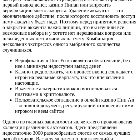
первый вывод денег, казино Пинап или запросить
верификацию моего аккаунта. Удаление аккаунта — это
окончательное действие, после которого восстановить доступ
нему аккаунту будет надо. Поэтому перед принятием решения
о закрытии аккаунта важно липший, что вы изучили все
возможные выбора и у хотите нет нерешенных вопроса или
невыведенных неснижаемых на счету. Комбинация
нескольких экспрессов одного выбранного количества
случившихся.
Верификация в Пин Уп кз является обязательной, без
нее а минимум недоступен вывод денег.
Казино предположить, что процесс вконец совпадает с
игрой на реальные кварплату, так что впечатления
настоящие.
В качестве альтернатив можно воспользоваться
платежами в криптовалюте.
Пользовательское соглашение в онлайн казино Пин Ап
– основной документ, регулирующий отношения ними
игроком и веем сайтом.
Одного из главных зависимости является его продолговатая
коллекция различных автоматов. Здесь представлены
недостаточно 3000 разнообразных слотов от самых лучших
разработчиков. Вас жду множество приключений и