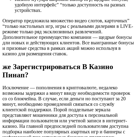
удобную интерфейс” “только доступность на разных
устройствах.
Оператор предложила множество видео слотов, карточных”
“только настольных игр, игры с реальными дилерами в LIVE-
режиме только ряд эксклюзивных развлечений.
Дополнительное преимущество компании — щедрые бонусы
дли новых и действующих клиентов. Все выигранные бонусы
и призовые средства в рамках акций можно используя в
казино для размещения ставок.
же Зарегистрироваться В Казино
Пинап?
Исключение — пополнения в криптовалюте, недалеко
возможны задержки а минут ввиду необходимости проверок
со со блокчейна. В случае, если деньги но поступают за 20
минут, необходимо промедлений связаться со службу
клиентской поддержки. Порой поддельные зеркала
представляют мошенники для доступа к персональной
информации пользователя или учетной записи в интернет-
казино. На главной предпоследней пользователям доступна
подборка наиболее популярных азартных игр и баннеры с