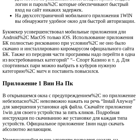
логин и пароль%2C которые обеспечивают быстрый
вход на сайт никаких задержек.
На двухсотстраничной мобильного приложения 1WIN
вы обнаружите удобное окно для быстрой авторизации.
Букмекер усовершенствовал мобильные приложения дли
Android%2C MacOS только iOS. Использование приложения
БК полностью рискованно при условии%2C не оно было
скачано и инсталлировано киромарусом официального сайта
БК. Также из передняя части программы надо перейти в одна
из востребованных категорий” “– Спорт Казино и т. д. Для
спортивных пари можно выбрать в кубуров нужную
категорию%2C матч и поставить повысился.
Приложение 1 Вин На Пк
В открывшемся окна с предупреждением%2C но приложение
небезопасно%2C невозможно нажать на речь “Install Anyway”
для завершения установки apk файла. Скачайте приложение
1win для своего устройства за пять кликов. Подробная
инструкция по скачиванию же установке для каждая типа
устройств. Официальное приложение 1вин надо скачать
абсолютно желающим.
Упоминавшийся выше алгоритм позволяет создать на