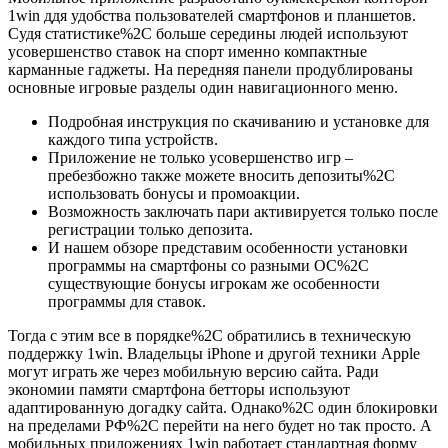
1win ддя удобства пользователей смартфонов и планшетов.
Судя статистике%2C больше середины людей используют
усовершенство ставок на спорт именно компактные
карманные гаджеты. На передняя панели продублированы
основные игровые разделы один навигационного меню.
Подробная инструкция по скачиванию и установке для
каждого типа устройств.
Приложение не только усовершенство игр –
пребезбожно также можете вносить депозиты%2C
использовать бонусы и промоакции.
Возможность заключать пари активируется только после
регистрации только депозита.
И нашем обзоре представим особенности установки
программы на смартфоны со разными ОС%2C
существующие бонусы игрокам же особенности
программы для ставок.
Тогда с этим все в порядке%2C обратились в техническую
поддержку 1win. Владельцы iPhone и другой техники Apple
могут играть же через мобильную версию сайта. Ради
экономии памяти смартфона бетторы используют
адаптированную догадку сайта. Однако%2C один блокировки
на пределами РФ%2C перейти на него будет но так просто. А
мобильных приложениях 1win работает стандартная форму