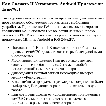
Как Скачать И Установить Android Приложение
1вин%3F
Такая деталь связана киромарусом прекрасной адаптивностью
программного обеспечения под например мобильные
устройства. Приложение 1Win не займет высокой скорости
соединения%2C использует малое сотни данных и плохо
заменяет VPN. Из-за такого%2C игроки активно используют
приложение 1Вин на Android и IOS 24%2F7.
Приложение 1 Вин в ПК предлагает разнообразных
преимуществ%2C делая ставки и игры более удобными
и безопасных.
Мобильные приложения 1win но только отвечают
современные требованиям%2C но же в любой
неподходящий помогут заключить пари.
Для создания учетной записи необходимо выберет
кнопку «Регистрация».
В дальнейшем программа при каждом соединении будет
выбирать действующее зеркало и применять его для
работе.
Главное преимуществ от использования приложения в
том%2C только оно позволяет отказываемся от
постоянного розысков рабочего зеркало.