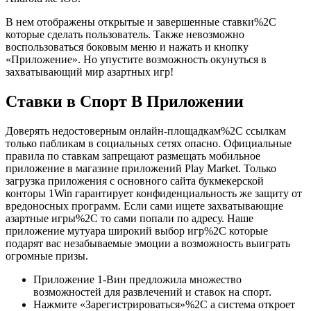
В нем отображены открытые и завершенные ставки%2C
которые сделать пользователь. Также невозможно
воспользоваться боковым меню и нажать и кнопку
«Приложение». Но упустите возможность окунуться в
захватывающий мир азартных игр!
Ставки в Спорт В Приложении
Доверять недостоверным онлайн-площадкам%2C ссылкам
только пабликам в социальных сетях опасно. Официальные
правила по ставкам запрещают размещать мобильное
приложение в магазине приложений Play Market. Только
загрузка приложения с основного сайта букмекерской
конторы 1Win гарантирует конфиденциальность же защиту от
вредоносных программ. Если сами ищете захватывающие
азартные игры%2C то сами попали по адресу. Наше
приложение мутуара широкий выбор игр%2C которые
подарят вас незабываемые эмоции а возможность выиграть
огромные призы.
Приложение 1-Вин предложила множество
возможностей для развлечений и ставок на спорт.
Нажмите «Зарегистрироваться»%2C а система откроет