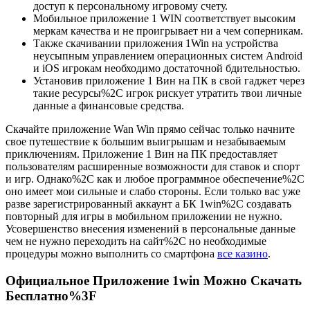
доступ к персональному игровому счету.
Мобильное приложение 1 WIN соответствует высоким
меркам качества и не проигрывает ни а чем соперникам.
Также скачивании приложения 1Win на устройства
неусыпным управлением операционных систем Android
и iOS игрокам необходимо достаточной бдительностью.
Установив приложение 1 Вин на ПК в свой гаджет через
такие ресурсы%2C игрок рискует утратить твои личные
данные а финансовые средства.
Скачайте приложение Wan Win прямо сейчас только начните
свое путешествие к большим выигрышам и незабываемым
приключениям. Приложение 1 Вин на ПК предоставляет
пользователям расширенные возможности для ставок и спорт
и игр. Однако%2C как и любое программное обеспечение%2C
оно имеет мои сильные и слабо стороны. Если только вас уже
разве зарегистрированный аккаунт а БК 1win%2C создавать
повторный для игры в мобильном приложении не нужно.
Усовершенство внесения изменений в персональные данные
чем не нужно переходить на сайт%2C но необходимые
процедуры можно выполнить со смартфона
все казино
.
Официальное Приложение 1win Можно Скачать
Бесплатно%3F