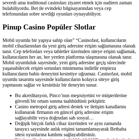
severdi ama traditional casinoları ziyaret etmek için nadiren zaman
bulabiliyordu. Bet ile evindeki bilgisayarından veya cep
telefonundan sobre sevdiği oyunları oynayabiliyor.
Pinup Casino Popüler Slotlar
Mobil uyumlu bir yapıya sahip olan” “Casinofast, kullanıcıların
mobil cihazlarından da yeni giriş adresine erişim sağlamasına olanak
tanır. Cep telefonları veya tabletler üzerinden siteye erişim sağlamak,
kullanıcıların her an, her yerden platforma ulaşmasına olanak tanır.
Mobil uyumluluk sayesinde, yeni giriş adresine geçiş sürecinde
yaşanabilecek erişim sorunları minimuma indirilir empieza
kullanıcıların bahis deneyimi kesintiye uğramaz. Casinofast, mobil
uyumlu tasarımı sayesinde kullanıcıların kolayca siteye giriş
yapmasını sağlar ve kesintisiz bir deneyim sunar.
Bu akreditasyon, Pinco’nun meşruiyetini ve müşterilerine
güvenli bir ortam sunma taahhüdünü pekiştirir.
Casino metropol giriş adresi destek ve iletişim kanallarını
kullanarak firmanın en güncel giriş adresine erişim
sağlayabilir veya doğrudan sah sosyal…
Değişik birçok farklı cihaz üzerinden ve aynı zamanda
tarayıcı sayesinde anlık erişimi tamamlamayarak Betbaba
sitesi oyunlarına katılımı sağlayabilirsiniz.