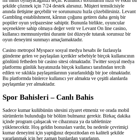
mi bahis oynayacağınızı seçin. Kullanıcı sorunlarını hızlı ve etkili bir
şekilde çözmek için 7/24 destek alırsınız. Müşteri temsilcisiyle
anında iletişime geçebilir ve sorununuzu hızla çözebilirsiniz. Levant
Gambling establishment, kârının çoğunu getiren daha geniş bir
popüler oyun yelpazesine sahiptir. Bununla birlikte, oyuncular
seçeneklere sahip olmaya değer verir ve Levant On line casino,
kullanıcı memnuniyetini durante üst düzeyde tutarak sorunsuz bir
oyun deneyimi sunmayı amaçlamaktadır.
Casino metropol Myspace sosyal medya hesabı ile fazlasıyla
gündeme gelen ve paylaşılan içerikler sebebiyle birçok kullanıcının
gönlünü fetheden bir casino sitesi olmaktadır. Twitter sosyal medya
platformu günlük hayatınızda birçok kullanıcı tarafından tercih
edilen ve sıklıkla paylaşımlarının yararlanıldığı bir joe olmaktadır.
Bu platformda binlerce kullanıcı yer almakta ve çeşitli alanlarda
paylaşımlar yer almaktadır.
Spor Bahisleri – Canlı Bahis
Sadece kumar kulübünün sitesini ziyaret etmeniz ve orada mobil
sürümlerin bulunduğu bir bölüm bulmanız gerekir. Birkaç dakika
içinde program çalışacak ve cihazınıza ya da tabletinize
yüklenecektir. Hoş geldin bonusları vardır, bu nedenle çevrimiçi
kumar deneyimi için yaptığınız depozitodan en kaliteli şekilde
yararlanmak için her zaman bunlardan yararlanın.