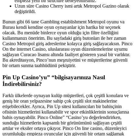
empieza yeni bir structure deneyebilirsiniz.
Uzun süre Casino Cherry ismi artık Metropol Gazino olarak
değiştirildi.
Bunun gibi 66 tane Gambling establishment Metropol oyunu va
Burası kendi kendine oyun oynayanlar için harika bir seçenek
olacak. Bu menüde binlerce oyun olduğu için filtre özelliğini
kullanmanızı öneririm. Bu sayfadaki giriş butonları ile her zaman
Casino Metropol giriş adreslerine kolayca giriş sağlayacaksın. Pinco
On the internet Casino, uluslararası oyun düzenlemelerine uyumu
sağlayan Curacao lisansı altında faaliyet gösteren yasal bir varlıktır.
Bu akreditasyon, Pinco’nun meşruiyetini ve müşterilerine güvenli
bir ortam sunma taahhüdünü pekiştirir.
Pin Up Casino’yu” “bilgisayarınıza Nasıl
İndirebilirsiniz?
Farklı ülkelerde oynayan kulüp müşterileri, çok çeşitli konulara ve
geniş bir oran yelpazesine sahip çok çeşitli slot makinelerine
erişebilecekler. Ayrıca, Pin Up sitesi kullanıcıları bir bahisçinin
ofisinin hizmetlerini kullanabilir ve spor etkinliklerinin sonuçlarına
bahis oynayabilir. Pinco Online” “Casino’yu değerlendirirken,
sunduğu hizmetlerin kapsamlı bir görünümünü sağlayan çeşitli
artılar ve eksiler ortaya çıkıyor. Pinco On line casino, düzenleyici
uyumluluğu empieza oyuncular için güvenli bir ortam sağlamak