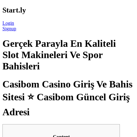
Start.ly
Login
Signup
Gerçek Parayla En Kaliteli
Slot Makineleri Ve Spor
Bahisleri
Casibom Casino Giriş Ve Bahis
Sitesi ⭐️ Casibom Güncel Giriş
Adresi
Content