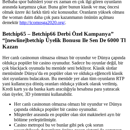
Betbaba spor bahisleri your ex zaman en çok ilgi gören oyunların
arasında karşımıza çıkar. Buna göre bunun klasik ve maç öncesi
olmak üzere iki farklı türü söz konusudur. Oranların yüksek olması
the woman daim daha çok para kazanmanın önünün açılması
demektir
http://icomosga2020.org/
.
Betchip65 – Betchip66 Derbi Özel Kampanya”
“[newline]betchip Üyelik Bonusu Ile Sen De 6000 Tl
Kazan
Her canlı casinonun olmazsa olmazı bir oyundur ve Dünya çapında
oldukça popüler bir casino oyunudur. Sadece bu oyunlar değil, bir
çok blackjack oyunuda bu menüde seni bekliyor. Klasik slotlar
menüsünde Dünya’da en popüler olan ve oldukça eğlenceli klasik
slot oyunlarını bulacaksın. Bu menüde yer alan tüm oyunların RTP
yani kullanıcıya dönüş oranları oldukça yüksek olarak verilmiş.
Kredi kartı ya da banka kartı aracılığıyla hesabına para yatıracak
olan üyeler, 3D yöntemini kullanabilir.
Her canlı casinonun olmazsa olmazı bir oyundur ve Dünya
çapında oldukça popüler bir casino oyunudur.
Müşteriler arasında en popüler olan slot makineleri ayrı bir
bölüme yerleştirilmiştir.
Casino metropol bu ve bunlar gibi pek çok sorun