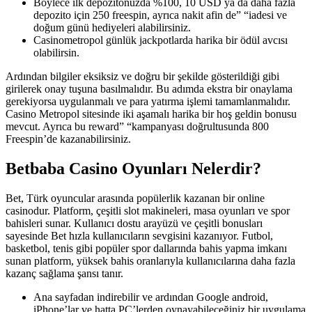
Böylece ilk depozitonuzda %100, 10 USD ya da daha fazla
depozito için 250 freespin, ayrıca nakit afin de” “iadesi ve
doğum günü hediyeleri alabilirsiniz.
Casinometropol günlük jackpotlarda harika bir ödül avcısı
olabilirsin.
Ardından bilgiler eksiksiz ve doğru bir şekilde gösterildiği gibi
girilerek onay tuşuna basılmalıdır. Bu adımda ekstra bir onaylama
gerekiyorsa uygulanmalı ve para yatırma işlemi tamamlanmalıdır.
Casino Metropol sitesinde iki aşamalı harika bir hoş geldin bonusu
mevcut. Ayrıca bu reward” “kampanyası doğrultusunda 800
Freespin’de kazanabilirsiniz.
Betbaba Casino Oyunları Nelerdir?
Bet, Türk oyuncular arasında popülerlik kazanan bir online
casinodur. Platform, çeşitli slot makineleri, masa oyunları ve spor
bahisleri sunar. Kullanıcı dostu arayüzü ve çeşitli bonusları
sayesinde Bet hızla kullanıcıların sevgisini kazanıyor. Futbol,
basketbol, tenis gibi popüler spor dallarında bahis yapma imkanı
sunan platform, yüksek bahis oranlarıyla kullanıcılarına daha fazla
kazanç sağlama şansı tanır.
Ana sayfadan indirebilir ve ardından Google android,
iPhone’lar ve hatta PC’lerden oynayabileceğiniz bir uygulama