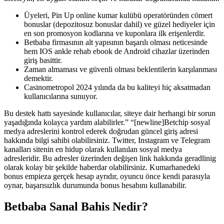
Üyeleri, Pin Up online kumar kulübü operatöründen cömert
bonuslar (depozitosuz bonuslar dahil) ve güzel hediyeler için
en son promosyon kodlarına ve kuponlara ilk erişenlerdir.
Betbaba firmasının alt yapısının başarılı olması neticesinde
hem IOS ankle rehab ebook de Android cihazlar üzerinden
giriş basittir.
Zaman almaması ve güvenli olması beklentilerin karşılanması
demektir.
Casinometropol 2024 yılında da bu kaliteyi hiç aksatmadan
kullanıcılarına sunuyor.
Bu destek hattı sayesinde kullanıcılar, siteye dair herhangi bir sorun
yaşadığında kolayca yardım alabilirler.” “[newline]Betchip sosyal
medya adreslerini kontrol ederek doğrudan güncel giriş adresi
hakkında bilgi sahibi olabilirsiniz. Twitter, Instagram ve Telegram
kanalları sitenin en hidup olarak kullanılan sosyal medya
adresleridir. Bu adresler üzerinden değişen link hakkında geradlinig
olarak kolay bir şekilde haberdar olabilirsiniz. Kumarhanedeki
bonus empieza gerçek hesap ayrıdır, oyuncu önce kendi parasıyla
oynar, başarısızlık durumunda bonus hesabını kullanabilir.
Betbaba Sanal Bahis Nedir?