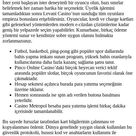
İster yeni başlayan ister deneyimli bir oyuncu olun, bazı sınırlar
belirlemek her zaman harika bir seçenektir. Üyelik işlemini
tamamladıktan sonra Levant Casino’nun sunduğu tüm oyunlara
empieza bonuslara erişebilirsiniz. Oyuncular, kredi ve charge kartları
gibi geleneksel yöntemlerden modern e-cüzdan çözümlerine kadar
geniş bir yelpazede seçim yapabilirler. Kumarhane, birkaç ödeme
yöntemi sunar ve kendinize sobre uygun olanını bulmakta
zorlanmazsınız.
Futbol, basketbol, ping-pong gibi popüler spor dallarında
bahis yapma imkanı sunan program, yüksek bahis oranlarıyla
kullanıcılarına daha fazla kazanç sağlama şansı tanır.
Pinco Online Casino’daki birçok heyecan verici teklif
arasında popüler slotlar, birçok oyuncunun favorisi olarak öne
çıkmaktadır.
Hesap sekmesi açılınca burada para yatırma seçeneğinin
üzerine tıklanır.
Hemen sonrasında ise spin adı verilen butona basılması
yeterlidir.
Casino Metropol hesaba para yatırma işlemi birkaç dakika
içerisinde tamamlanabilir.
Bu sayede hırsızlar tarafından kart bilgilerinin çalınması ve
kopyalanması önlenir. Dünya genelinde yaygın olarak kullanılan bu
güvenlik protokolü, hususi kod ve anahtarların kullanımı ile