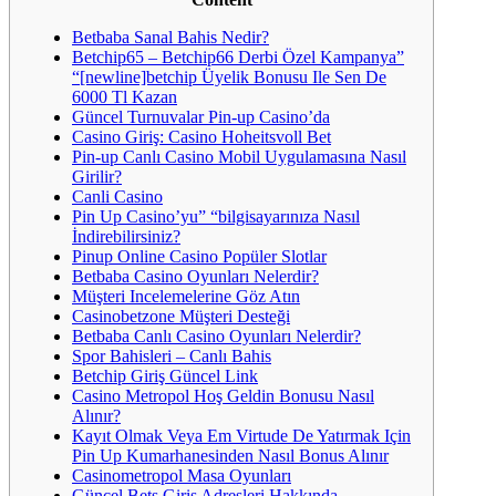
Betbaba Sanal Bahis Nedir?
Betchip65 – Betchip66 Derbi Özel Kampanya”
“[newline]betchip Üyelik Bonusu Ile Sen De
6000 Tl Kazan
Güncel Turnuvalar Pin-up Casino’da
Casino Giriş: Casino Hoheitsvoll Bet
Pin-up Canlı Сasino Mobil Uygulamasına Nasıl
Girilir?
Canli Casino
Pin Up Casino’yu” “bilgisayarınıza Nasıl
İndirebilirsiniz?
Pinup Online Casino Popüler Slotlar
Betbaba Casino Oyunları Nelerdir?
Müşteri Incelemelerine Göz Atın
Casinobetzone Müşteri Desteği
Betbaba Canlı Casino Oyunları Nelerdir?
Spor Bahisleri – Canlı Bahis
Betchip Giriş Güncel Link
Casino Metropol Hoş Geldin Bonusu Nasıl
Alınır?
Kayıt Olmak Veya Em Virtude De Yatırmak Için
Pin Up Kumarhanesinden Nasıl Bonus Alınır
Casinometropol Masa Oyunları
Güncel Bets Giriş Adresleri Hakkında