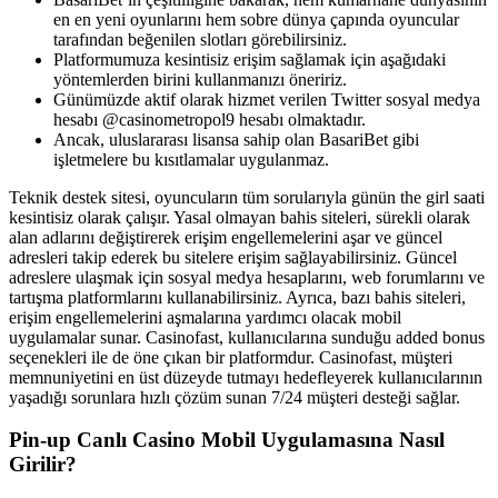
en en yeni oyunlarını hem sobre dünya çapında oyuncular
tarafından beğenilen slotları görebilirsiniz.
Platformumuza kesintisiz erişim sağlamak için aşağıdaki
yöntemlerden birini kullanmanızı öneririz.
Günümüzde aktif olarak hizmet verilen Twitter sosyal medya
hesabı @casinometropol9 hesabı olmaktadır.
Ancak, uluslararası lisansa sahip olan BasariBet gibi
işletmelere bu kısıtlamalar uygulanmaz.
Teknik destek sitesi, oyuncuların tüm sorularıyla günün the girl saati
kesintisiz olarak çalışır. Yasal olmayan bahis siteleri, sürekli olarak
alan adlarını değiştirerek erişim engellemelerini aşar ve güncel
adresleri takip ederek bu sitelere erişim sağlayabilirsiniz. Güncel
adreslere ulaşmak için sosyal medya hesaplarını, web forumlarını ve
tartışma platformlarını kullanabilirsiniz. Ayrıca, bazı bahis siteleri,
erişim engellemelerini aşmalarına yardımcı olacak mobil
uygulamalar sunar. Casinofast, kullanıcılarına sunduğu added bonus
seçenekleri ile de öne çıkan bir platformdur. Casinofast, müşteri
memnuniyetini en üst düzeyde tutmayı hedefleyerek kullanıcılarının
yaşadığı sorunlara hızlı çözüm sunan 7/24 müşteri desteği sağlar.
Pin-up Canlı Сasino Mobil Uygulamasına Nasıl
Girilir?