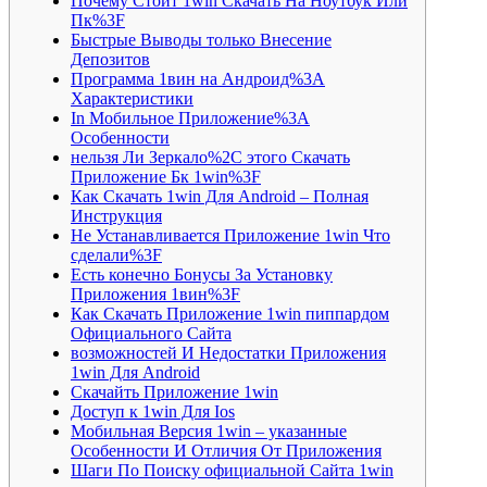
Почему Стоит 1win Скачать На Ноутбук Или
Пк%3F
Быстрые Выводы только Внесение
Депозитов
Программа 1вин на Андроид%3A
Характеристики
In Мобильное Приложение%3A
Особенности
нельзя Ли Зеркало%2C этого Скачать
Приложение Бк 1win%3F
Как Скачать 1win Для Android – Полная
Инструкция
Не Устанавливается Приложение 1win Что
сделали%3F
Есть конечно Бонусы За Установку
Приложения 1вин%3F
Как Скачать Приложение 1win пиппардом
Официального Сайта
возможностей И Недостатки Приложения
1win Для Android
Скачайть Приложение 1win
Доступ к 1win Для Ios
Мобильная Версия 1win – указанные
Особенности И Отличия От Приложения
Шаги По Поиску официальной Сайта 1win