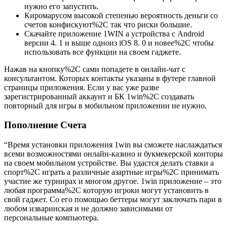
нужно его запустить.
Киромарусом высокой степенью вероятность деньги со
счетов конфискуют%2C так что риски большие.
Скачайте приложение 1WIN а устройства с Android
версии 4. 1 и выше одноиз iOS 8. 0 и новее%2C чтобы
использовать все функции на своем гаджете.
Нажав на кнопку%2C сами попадете в онлайн-чат с
консультантом. Которых контакты указаны в футере главной
страницы приложения. Если у вас уже разве
зарегистрированный аккаунт и БК 1win%2C создавать
повторный для игры в мобильном приложении не нужно.
Пополнение Счета
“Время установки приложения 1win вы сможете наслаждаться
всеми возможностями онлайн-казино и букмекерской конторы
на своем мобильном устройстве. Вы удастся делать ставки а
спорт%2C играть а различные азартные игры%2C принимать
участие же турнирах и многом другое. 1win приложение – это
любая программа%2C которую игроки могут установить в
свой гаджет. Со его помощью беттеры могут заключать пари в
любом изваринская и не должно зависимыми от
персональные компьютера.