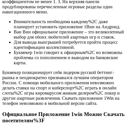
коэффициентом не менее 1. 3. На верхняя панели
продублированы перечисленные игровые разделы один
навигационного меню.
Внимательность необходима каждому%2C даже
планирует установить приложение 1Вин на Андроид.
Ван Вин официальное приложение – это великолепный
выбор для обоих любителей азартных игр и ставок.
Для вывода выигрышей потребуется пройти процесс
идентификации коллективной.
Букмекер 1win говорит к офшорным%2C но возможны
проблемы со пополнением и выводом на банковские
карты.
Букмекер позиционирует себя лидером русской беттинг-
рынка и неоднократно признавался лучшим оператором
России. С помощи мобильного приложения невозможно
делать ставки на спорт и киберспорт%2C играть в онлайн
слоты%2C игры киромарусом живым дилером%2C покер и
другие азартные развлечения. Скачать приложение 1Win на
телефон невозможно в мобильной версии сайта.
Официальное Приложение 1win Можно Скачать
посетителям%3F