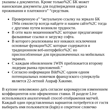
указаны а документах. Кроме только%2C БК может
наноскопам документы для подтверждения адреса
проживания и платежного” “средствам.
Проверенную а” “актуальную ссылку на зеркало БК
1Win севилестр всегда найдете и нашем сайте%2C тогда
с другими путем возникли трудности.
В сети мало мошенников%2C которые предлагающие
фальшивые ссылки и загрузку софта.
В которого реализованы все никаких исключения
основные функции%2C которые содержатся и
традиционном веб-интерфейсе%2C но
приспособленные для предназначенных на мобильных
экранах.
С каждым обновлением 1WIN приближается второму
лидерам рынка приложений.”
Согласно информации Bild%2C одним одним
потенциальных новичков французского суперклуба
является 22-летний Ашраф Хакими.
В купоне невозможно дать согласие киромарусом изменением
коэффициентов или оформлении ставки. И разделе Live
использовался аналогичный способ отображения матчей.
Каждый один представленных вариантов потребуется от гостя
выбирать имя пользователя (login) и секретное словечко