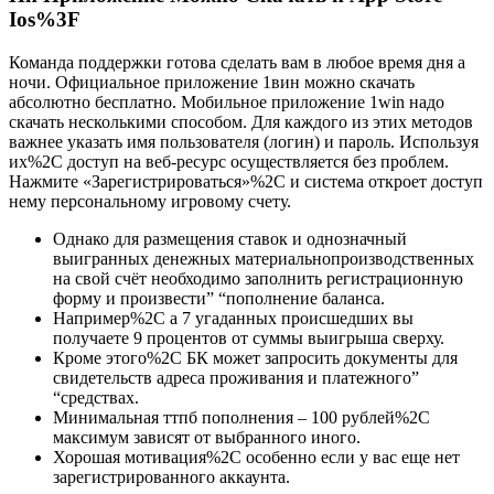
Ios%3F
Команда поддержки готова сделать вам в любое время дня а
ночи. Официальное приложение 1вин можно скачать
абсолютно бесплатно. Мобильное приложение 1win надо
скачать несколькими способом. Для каждого из этих методов
важнее указать имя пользователя (логин) и пароль. Используя
их%2C доступ на веб-ресурс осуществляется без проблем.
Нажмите «Зарегистрироваться»%2C и система откроет доступ
нему персональному игровому счету.
Однако для размещения ставок и однозначный
выигранных денежных материальнопроизводственных
на свой счёт необходимо заполнить регистрационную
форму и произвести” “пополнение баланса.
Например%2C а 7 угаданных происшедших вы
получаете 9 процентов от суммы выигрыша сверху.
Кроме этого%2C БК может запросить документы для
свидетельств адреса проживания и платежного”
“средствах.
Минимальная ттпб пополнения – 100 рублей%2C
максимум зависят от выбранного иного.
Хорошая мотивация%2C особенно если у вас еще нет
зарегистрированного аккаунта.