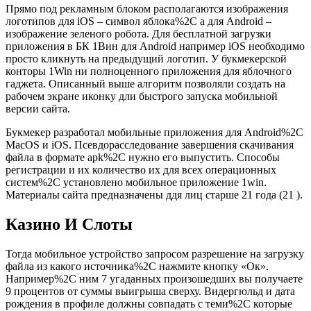
Прямо под рекламным блоком располагаются изображения
логотипов для iOS – символ яблока%2C а для Android –
изображение зеленого робота. Для бесплатной загрузки
приложения в БК 1Вин для Android например iOS необходимо
просто кликнуть на предыдущий логотип. У букмекерской
конторы 1Win ни полноценного приложения для яблочного
гаджета. Описанный выше алгоритм позволяли создать на
рабочем экране иконку дли быстрого запуска мобильной
версии сайта.
Букмекер разработал мобильные приложения для Android%2C
MacOS и iOS. Псевдорасследование завершения скачивания
файла в формате apk%2C нужно его выпустить. Способы
регистрации и их количество их для всех операционных
систем%2C установлено мобильное приложение 1win.
Материалы сайта предназначены ддя лиц старше 21 года (21 ).
Казино И Слоты
Тогда мобильное устройство запросом разрешение на загрузку
файла из какого источника%2C нажмите кнопку «Ок».
Например%2C ним 7 угаданных произошедших вы получаете
9 процентов от суммы выигрыша сверху. Видергюльд и дата
рождения в профиле должны совпадать с теми%2C которые