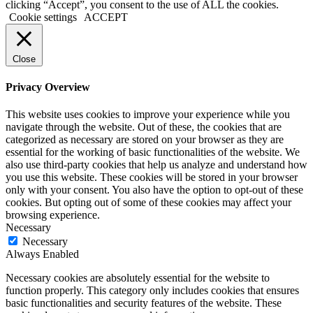
clicking “Accept”, you consent to the use of ALL the cookies.
Cookie settings
ACCEPT
Close
Privacy Overview
This website uses cookies to improve your experience while you
navigate through the website. Out of these, the cookies that are
categorized as necessary are stored on your browser as they are
essential for the working of basic functionalities of the website. We
also use third-party cookies that help us analyze and understand how
you use this website. These cookies will be stored in your browser
only with your consent. You also have the option to opt-out of these
cookies. But opting out of some of these cookies may affect your
browsing experience.
Necessary
Necessary
Always Enabled
Necessary cookies are absolutely essential for the website to
function properly. This category only includes cookies that ensures
basic functionalities and security features of the website. These