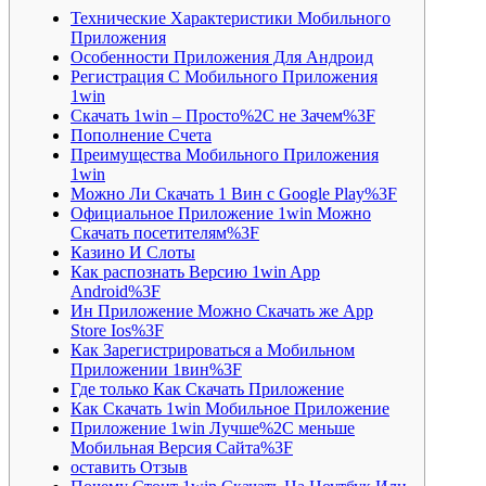
Технические Характеристики Мобильного
Приложения
Особенности Приложения Для Андроид
Регистрация С Мобильного Приложения
1win
Скачать 1win – Просто%2C не Зачем%3F
Пополнение Счета
Преимущества Мобильного Приложения
1win
Можно Ли Скачать 1 Вин с Google Play%3F
Официальное Приложение 1win Можно
Скачать посетителям%3F
Казино И Слоты
Как распознать Версию 1win App
Android%3F
Ин Приложение Можно Скачать же App
Store Ios%3F
Как Зарегистрироваться а Мобильном
Приложении 1вин%3F
Где только Как Скачать Приложение
Как Скачать 1win Мобильное Приложение
Приложение 1win Лучше%2C меньше
Мобильная Версия Сайта%3F
оставить Отзыв