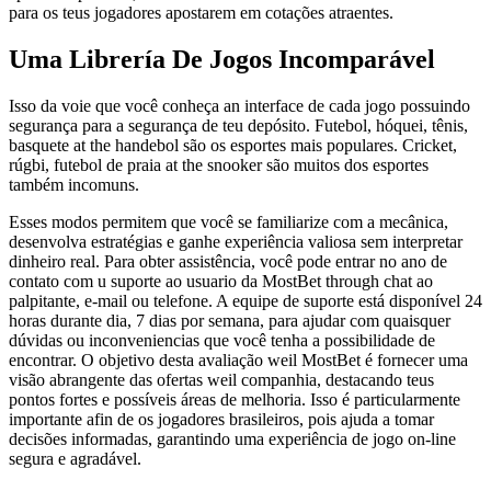
para os teus jogadores apostarem em cotações atraentes.
Uma Librería De Jogos Incomparável
Isso da voie que você conheça an interface de cada jogo possuindo
segurança para a segurança de teu depósito. Futebol, hóquei, tênis,
basquete at the handebol são os esportes mais populares. Cricket,
rúgbi, futebol de praia at the snooker são muitos dos esportes
também incomuns.
Esses modos permitem que você se familiarize com a mecânica,
desenvolva estratégias e ganhe experiência valiosa sem interpretar
dinheiro real. Para obter assistência, você pode entrar no ano de
contato com u suporte ao usuario da MostBet through chat ao
palpitante, e-mail ou telefone. A equipe de suporte está disponível 24
horas durante dia, 7 dias por semana, para ajudar com quaisquer
dúvidas ou inconveniencias que você tenha a possibilidade de
encontrar. O objetivo desta avaliação weil MostBet é fornecer uma
visão abrangente das ofertas weil companhia, destacando teus
pontos fortes e possíveis áreas de melhoria. Isso é particularmente
importante afin de os jogadores brasileiros, pois ajuda a tomar
decisões informadas, garantindo uma experiência de jogo on-line
segura e agradável.