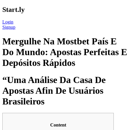
Start.ly
Login
Signup
Mergulhe Na Mostbet País E
Do Mundo: Apostas Perfeitas E
Depósitos Rápidos
“Uma Análise Da Casa De
Apostas Afin De Usuários
Brasileiros
Content