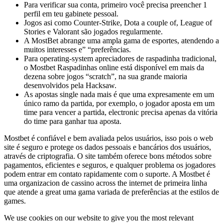
Para verificar sua conta, primeiro você precisa preencher 1
perfil em teu gabinete pessoal.
Jogos asi como Counter-Strike, Dota a couple of, League of
Stories e Valorant são jogados regularmente.
A MostBet abrange uma ampla gama de esportes, atendendo a
muitos interesses e” “preferências.
Para operating-system apreciadores de raspadinha tradicional,
o Mostbet Raspadinhas online está disponível em mais da
dezena sobre jogos “scratch”, na sua grande maioria
desenvolvidos pela Hacksaw.
As apostas single nada mais é que uma expresamente em um
único ramo da partida, por exemplo, o jogador aposta em um
time para vencer a partida, electronic precisa apenas da vitória
do time para ganhar tua aposta.
Mostbet é confiável e bem avaliada pelos usuários, isso pois o web
site é seguro e protege os dados pessoais e bancários dos usuários,
através de criptografia. O site também oferece bons métodos sobre
pagamentos, eficientes e seguros, e qualquer problema os jogadores
podem entrar em contato rapidamente com o suporte. A Mostbet é
uma organizacion de cassino across the internet de primeira linha
que atende a great uma gama variada de preferências at the estilos de
games.
We use cookies on our website to give you the most relevant