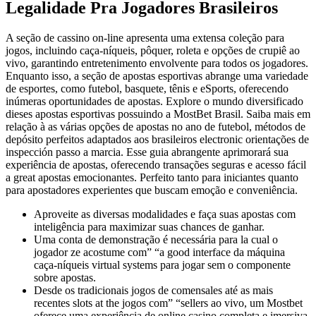
Legalidade Pra Jogadores Brasileiros
A seção de cassino on-line apresenta uma extensa coleção para
jogos, incluindo caça-níqueis, pôquer, roleta e opções de crupiê ao
vivo, garantindo entretenimento envolvente para todos os jogadores.
Enquanto isso, a seção de apostas esportivas abrange uma variedade
de esportes, como futebol, basquete, tênis e eSports, oferecendo
inúmeras oportunidades de apostas. Explore o mundo diversificado
dieses apostas esportivas possuindo a MostBet Brasil. Saiba mais em
relação à as várias opções de apostas no ano de futebol, métodos de
depósito perfeitos adaptados aos brasileiros electronic orientações de
inspección passo a marcia. Esse guia abrangente aprimorará sua
experiência de apostas, oferecendo transações seguras e acesso fácil
a great apostas emocionantes. Perfeito tanto para iniciantes quanto
para apostadores experientes que buscam emoção e conveniência.
Aproveite as diversas modalidades e faça suas apostas com
inteligência para maximizar suas chances de ganhar​.
Uma conta de demonstração é necessária para la cual o
jogador ze acostume com” “a good interface da máquina
caça-níqueis virtual systems para jogar sem o componente
sobre apostas.
Desde os tradicionais jogos de comensales até as mais
recentes slots at the jogos com” “sellers ao vivo, um Mostbet
oferece uma experiência de online casino completa e imersiva,