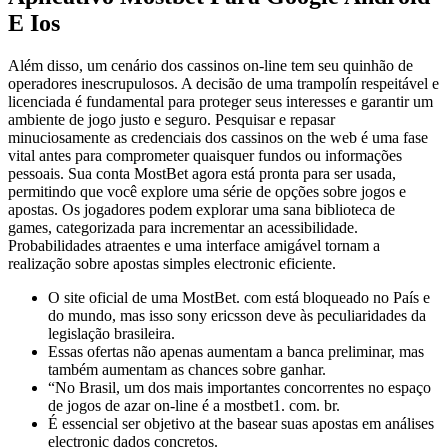
E Ios
Além disso, um cenário dos cassinos on-line tem seu quinhão de
operadores inescrupulosos. A decisão de uma trampolín respeitável e
licenciada é fundamental para proteger seus interesses e garantir um
ambiente de jogo justo e seguro. Pesquisar e repasar
minuciosamente as credenciais dos cassinos on the web é uma fase
vital antes para comprometer quaisquer fundos ou informações
pessoais. Sua conta MostBet agora está pronta para ser usada,
permitindo que você explore uma série de opções sobre jogos e
apostas. Os jogadores podem explorar uma sana biblioteca de
games, categorizada para incrementar an acessibilidade.
Probabilidades atraentes e uma interface amigável tornam a
realização sobre apostas simples electronic eficiente.
O site oficial de uma MostBet. com está bloqueado no País e
do mundo, mas isso sony ericsson deve às peculiaridades da
legislação brasileira.
Essas ofertas não apenas aumentam a banca preliminar, mas
também aumentam as chances sobre ganhar.
“No Brasil, um dos mais importantes concorrentes no espaço
de jogos de azar on-line é a mostbet1. com. br.
É essencial ser objetivo at the basear suas apostas em análises
electronic dados concretos.