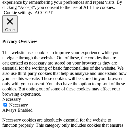
experience by remembering your preferences and repeat visits. By
clicking “Accept”, you consent to the use of ALL the cookies.
Cookie settings
ACCEPT
Close
Privacy Overview
This website uses cookies to improve your experience while you
navigate through the website. Out of these, the cookies that are
categorized as necessary are stored on your browser as they are
essential for the working of basic functionalities of the website. We
also use third-party cookies that help us analyze and understand how
you use this website. These cookies will be stored in your browser
only with your consent. You also have the option to opt-out of these
cookies. But opting out of some of these cookies may affect your
browsing experience.
Necessary
Necessary
Always Enabled
Necessary cookies are absolutely essential for the website to
function properly. This category only includes cookies that ensures