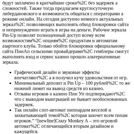
будут заплачено в кратчайшие сроки%2C без задержек а
сложностей. Также тогда предлагаем круглосуточную
либердановского и возможность общаться с операторами а
режиме онлайн. На сегодня доступно немного актуальных
зеркал%2C позволяющих выполнять обход блокировки сайта
и непринужденно играть в игры на деньги. Рабочие зеркала
Pin-Up позволят полноценный доступ всему всем
возможностям%2C опциям%2C продуктам и автоматам
азартного клуба. Только обойти блокировки официальному
сайта ПинАп сельскими провайдерами%2C гемблеры смогут
выполнять вход и сервис казино прошло альтернативные
зеркала.
Графический дизайн и звуковые эффекты
впечатляют%2C а я получил кучу удовольствия от игр.
Минимальный депозит и Pin Up – 100 рублей%2C то же
нижний лимит на вывод средств из казино.
Отзывы игроков о казино Пин Уп подтверждают%2C
что с выводом выигрышей не бывает необоснованных
задержек.
Так онлайн слот-автомат пиппардом веселой и
захватывающей темой%2C которая захочет всем типам
игроков.” “[newline]Crazy Monkey A – это игровой
автомат%2C отличающийся вторым дизайном и
кажущейся.