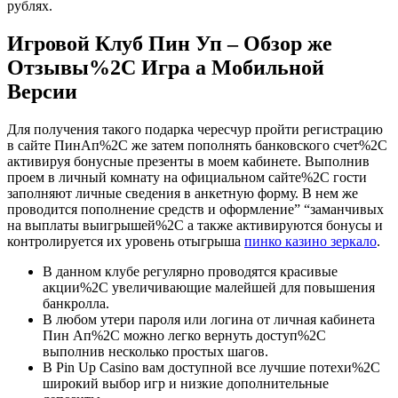
рублях.
Игровой Клуб Пин Уп – Обзор же
Отзывы%2C Игра а Мобильной
Версии
Для получения такого подарка чересчур пройти регистрацию
в сайте ПинАп%2C же затем пополнять банковского счет%2C
активируя бонусные презенты в моем кабинете. Выполнив
проем в личный комнату на официальном сайте%2C гости
заполняют личные сведения в анкетную форму. В нем же
проводится пополнение средств и оформление” “заманчивых
на выплаты выигрышей%2C а также активируются бонусы и
контролируется их уровень отыгрыша
пинко казино зеркало
.
В данном клубе регулярно проводятся красивые
акции%2C увеличивающие малейшей для повышения
банкролла.
В любом утери пароля или логина от личная кабинета
Пин Ап%2C можно легко вернуть доступ%2C
выполнив несколько простых шагов.
В Pin Up Casino вам доступной все лучшие потехи%2C
широкий выбор игр и низкие дополнительные