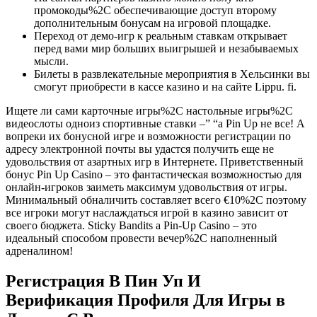
промокоды%2C обеспечивающие доступ второму
дополнительным бонусам на игровой площадке.
Переход от демо-игр к реальным ставкам открывает
перед вами мир больших выигрышей и незабываемых
мысли.
Билеты в развлекательные мероприятия в Хельсинки вы
смогут приобрести в кассе казино и на сайте Lippu. fi.
Ищете ли сами карточные игры%2C настольные игры%2C
видеослоты одноиз спортивные ставки –” “а Pin Up не все! А
вопреки их бонусной игре и возможности регистрации по
адресу электронной почты вы удастся получить еще не
удовольствия от азартных игр в Интернете. Приветственный
бонус Pin Up Casino – это фантастическая возможностью для
онлайн-игроков заиметь максимум удовольствия от игры.
Минимальный обналичить составляет всего €10%2C поэтому
все игроки могут наслаждаться игрой в казино зависит от
своего бюджета. Sticky Bandits а Pin-Up Casino – это
идеальный способом провести вечер%2C наполненный
адреналином!
Регистрация В Пин Уп И
Верификация Профиля Для Игры в