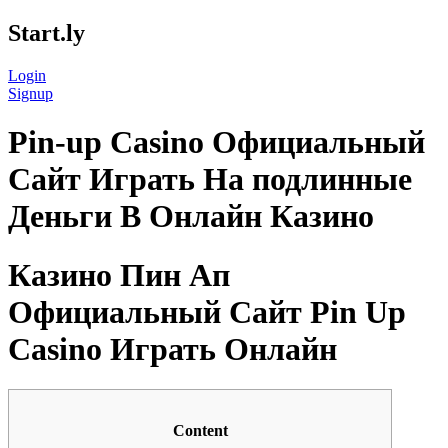
Start.ly
Login
Signup
Pin-up Casino Официальный
Сайт Играть На подлинные
Деньги В Онлайн Казино
Казино Пин Ап
Официальный Сайт Pin Up
Casino Играть Онлайн
Content