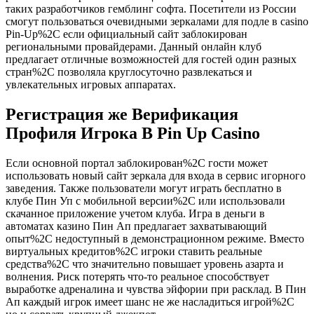
таких разработчиков гемблинг софта. Посетители из России
смогут пользоваться очевидными зеркалами для подле в casino
Pin-Up%2C если официальный сайт заблокирован
региональными провайдерами. Данный онлайн клуб
предлагает отличные возможностей для гостей один разных
стран%2C позволяла круглосуточно развлекаться и
увлекательных игровых аппаратах.
Регистрация же Верификация
Профиля Игрока В Pin Up Casino
Если основной портал заблокирован%2C гости может
использовать новый сайт зеркала для входа в сервис игорного
заведения. Также пользователи могут играть бесплатно в
клубе Пин Уп с мобильной версии%2C или использовали
скачанное приложение учетом клуба. Игра в деньги в
автоматах казино Пин Ап предлагает захватывающий
опыт%2C недоступный в демонстрационном режиме. Вместо
виртуальных кредитов%2C игроки ставить реальные
средства%2C что значительно повышает уровень азарта и
волнения. Риск потерять что-то реальное способствует
выработке адреналина и чувства эйфории при расклад. В Пин
Ап каждый игрок имеет шанс не же насладиться игрой%2C