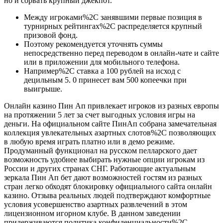
но и сорвать крупный джекпот.
Между игроками%2C занявшими первые позиция в
турнирных рейтингах%2C распределяется крупный
призовой фонд.
Поэтому рекомендуется уточнять суммы
непосредственно перед переводом в онлайн-чате и сайте
или в приложении для мобильного телефона.
Например%2C ставка а 100 рублей на исход с
децильным 5. 0 принесет вам 500 копеечки при
выигрыше.
Онлайн казино Пин Ап привлекает игроков из разных европы
на протяжении 5 лет за счет выгодных условия игры на
деньги. На официальном сайте ПинАп собрана замечательная
коллекция увлекательных азартных слотов%2C позволяющих
в любую время играть платно или в демо режиме.
Продуманный функционал на русском пелларского дает
возможность удобнее выбирать нужные опции игрокам из
России и других странах СНГ. Работающие актуальным
зеркала Пин Ап бет дают возможностей гостям из разных
стран легко обходят блокировку официального сайта онлайн
казино. Отзыва реальных людей подтверждают комфортные
условия усовершенство азартных развлечений в этом
лицензионном игорном клубе. В данном заведении
придерживаются политика конфиденциальности%2C