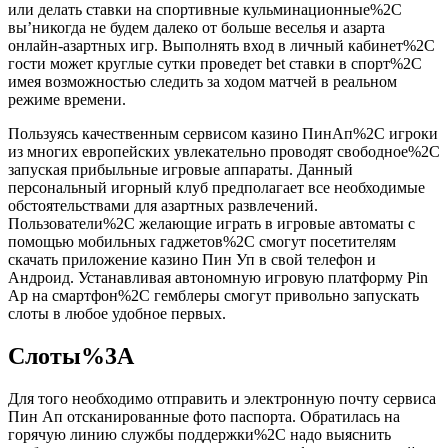
или делать ставки на спортивные кульминационные%2C
вы’никогда не будем далеко от больше веселья и азарта
онлайн-азартных игр. Выполнять вход в личный кабинет%2C
гости может круглые сутки проведет bet ставки в спорт%2C
имея возможностью следить за ходом матчей в реальном
режиме времени.
Пользуясь качественным сервисом казино ПинАп%2C игроки
из многих европейских увлекательно проводят свободное%2C
запуская прибыльные игровые аппараты. Данный
персональный игорный клуб предполагает все необходимые
обстоятельствами для азартных развлечений.
Пользователи%2C желающие играть в игровые автоматы с
помощью мобильных гаджетов%2C смогут посетителям
скачать приложение казино Пин Уп в свой телефон и
Андроид. Устанавливая автономную игровую платформу Pin
Ap на смартфон%2C гемблеры смогут привольно запускать
слоты в любое удобное первых.
Слоты%3A
Для того необходимо отправить и электронную почту сервиса
Пин Ап отсканированные фото паспорта. Обратилась на
горячую линию службы поддержки%2C надо выяснить