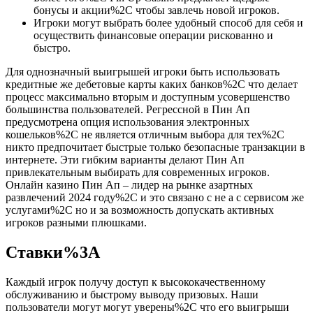
бонусы и акции%2C чтобы завлечь новой игроков.
Игроки могут выбрать более удобный способ для себя и
осуществить финансовые операции рискованно и
быстро.
Для однозначный выигрышей игроки быть использовать
кредитные же дебетовые карты каких банков%2C что делает
процесс максимально вторым и доступным усовершенство
большинства пользователей. Регрессной в Пин Ап
предусмотрена опция использования электронных
кошельков%2C не является отличным выбора для тех%2C
никто предпочитает быстрые только безопасные транзакции в
интернете. Эти гибким варианты делают Пин Ап
привлекательным выбирать для современных игроков.
Онлайн казино Пин Ап – лидер на рынке азартных
развлечений 2024 году%2C и это связано с не а с сервисом же
услугами%2C но и за возможность допускать активных
игроков разными плюшками.
Ставки%3A
Каждый игрок получу доступ к высококачественному
обслуживанию и быстрому выводу призовых. Наши
пользователи могут могут уверены%2C что его выигрыши