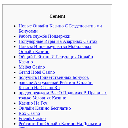
Content
Новые Онлайн Казино С Бездепозитными
Бонусами
Работа службе Поддержки
Популярные Игры На Азартных Сайтах
Плюсы И преимущества Мобильных
Онлайн Казино
Общий Рейтинг И Репутация Онлайн
Казино
Melbet Casino
Grand Hotel Casino
получить Приветственных Бонусов
раньше Актуальный Рейтинг Онлайн
Казино На Casino Ru
предупреждаем Вас О Подвохах В Правилах
только Условиях Казино
Казино На Гсч
Онлайн Казино Бесплатно
Rox Casino
Friends Casino
Рейтинг Топ Онлайн Казино На Деньги и