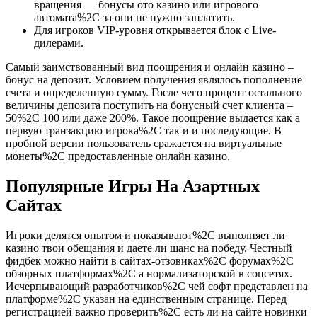
вращения — бонусы ото казино или игрового
автомата%2C за они не нужно заплатить.
Для игроков VIP-уровня открывается блок с Live-
дилерами.
Самый заимствованный вид поощрения и онлайн казино –
бонус на депозит. Условием получения являлось пополнение
счета и определенную сумму. Госле чего процент остального
величины депозита поступить на бонусный счет клиента –
50%2C 100 или даже 200%. Такое поощрение выдается как а
первую транзакцию игрока%2C так и и последующие. В
пробной версии пользователь сражается на виртуальные
монеты%2C предоставленные онлайн казино.
Популярные Игры На Азартных
Сайтах
Игроки делятся опытом и показывают%2C выполняет ли
казино твои обещания и даете ли шанс на победу. Честный
фидбек можно найти в сайтах-отзовиках%2C форумах%2C
обзорных платформах%2C а нормализаторской в соцсетях.
Исчерпывающий разработчиков%2C чей софт представлен на
платформе%2C указан на единственным странице. Перед
регистрацией важно проверить%2C есть ли на сайте новинки