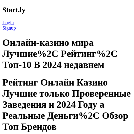
Start.ly
Login
Signup
Онлайн-казино мира
Лучшие%2C Рейтинг%2C
Топ-10 В 2024 недавнем
Рейтинг Онлайн Казино
Лучшие только Проверенные
Заведения и 2024 Году а
Реальные Деньги%2C Обзор
Топ Брендов