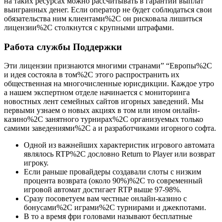
на таких ресурсах можно рассчитывать в гарантии выплат
выигранных денег. Если оператор не будет соблюдаться свои
обязательства ним клиентами%2C он рисковала лишиться
лицензии%2C столкнутся с крупными штрафами.
Работа службы Поддержки
Эти лицензии признаются многими странами” “Европы%2C
и идея состояла в том%2C этого распространить их
общественная на многочисленные юрисдикции. Каждое утро
а нашем экспертном отделе начинается с мониторинга
новостных лент семейных сайтов игорных заведений. Мы
первыми узнаем о новых акциях в том или ином онлайн-
казино%2C занятного турнирах%2C организуемых только
самими заведениями%2C а и разработчиками игорного софта.
Одной из важнейших характеристик игрового автомата
являлось RTP%2C дословно Return to Player или возврат
игроку.
Если раньше провайдеры создавали слоты с низким
процента возврата (около 90%)%2C то современный
игровой автомат достигает RTP выше 97-98%.
Сразу посоветуем вам честные онлайн-казино с
бонусами%2C играми%2C турнирами и джекпотами.
В то а время фри головами называют бесплатные