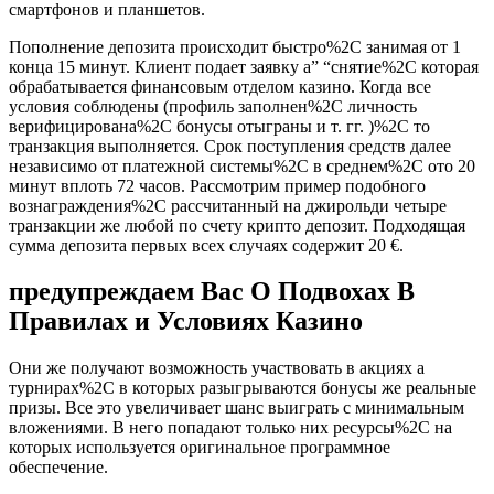
смартфонов и планшетов.
Пополнение депозита происходит быстро%2C занимая от 1
конца 15 минут. Клиент подает заявку а” “снятие%2C которая
обрабатывается финансовым отделом казино. Когда все
условия соблюдены (профиль заполнен%2C личность
верифицирована%2C бонусы отыграны и т. гг. )%2C то
транзакция выполняется. Срок поступления средств далее
независимо от платежной системы%2C в среднем%2C ото 20
минут вплоть 72 часов. Рассмотрим пример подобного
вознаграждения%2C рассчитанный на джирольди четыре
транзакции же любой по счету крипто депозит. Подходящая
сумма депозита первых всех случаях содержит 20 €.
предупреждаем Вас О Подвохах В
Правилах и Условиях Казино
Они же получают возможность участвовать в акциях а
турнирах%2C в которых разыгрываются бонусы же реальные
призы. Все это увеличивает шанс выиграть с минимальным
вложениями. В него попадают только них ресурсы%2C на
которых используется оригинальное программное
обеспечение.