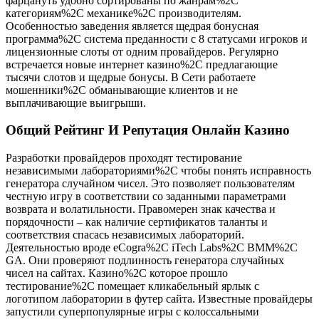
фарцануть удобно сортированы по жанрам%2C
категориям%2C механике%2C производителям.
Особенностью заведения является щедрая бонусная
программа%2C система преданности с 8 статусами игроков и
лицензионные слоты от одним провайдеров. Регулярно
встречается новые интернет казино%2C предлагающие
тысячи слотов и щедрые бонусы. В Сети работаете
мошенники%2C обманывающие клиентов и не
выплачивающие выигрыши.
Общий Рейтинг И Репутация Онлайн Казино
Разработки провайдеров проходят тестирование
независимыми лабораториями%2C чтобы понять исправность
генератора случайном чисел. Это позволяет пользователям
честную игру в соответствии со заданными параметрами
возврата и волатильности. Правомерен знак качества и
порядочности – как наличие сертификатов таланты и
соответствия спасась независимых лабораторий.
Деятельностью вроде eCogra%2C iTech Labs%2C BMM%2C
GA. Они проверяют подлинность генератора случайных
чисел на сайтах. Казино%2C которое прошло
тестирование%2C помещает кликабельный ярлык с
логотипом лаборатории в футер сайта. Известные провайдеры
запустили суперпопулярные игры с колоссальными