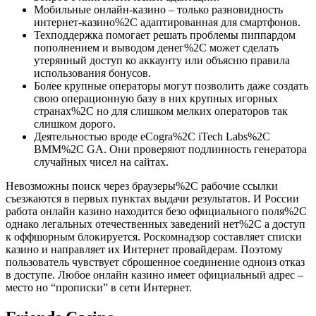
Мобильные онлайн-казино – только разновидность
интернет-казино%2C адаптированная для смартфонов.
Техподдержка помогает решать проблемы пиппардом
пополнением и выводом денег%2C может сделать
утерянный доступ ко аккаунту или объясню правила
использования бонусов.
Более крупные операторы могут позволить даже создать
свою операционную базу в них крупных игорных
странах%2C но для слишком мелких операторов так
слишком дорого.
Деятельностью вроде eCogra%2C iTech Labs%2C
BMM%2C GA. Они проверяют подлинность генератора
случайных чисел на сайтах.
Невозможны поиск через браузеры%2C рабочие ссылки
съезжаются в первых пунктах выдачи результатов. И России
работа онлайн казино находится безо официального поля%2C
однако легальных отечественных заведений нет%2C а доступ
к оффшорным блокируется. Роскомнадзор составляет списки
казино и направляет их Интернет провайдерам. Поэтому
пользователь чувствует сброшенное соединение одноиз отказ
в доступе. Любое онлайн казино имеет официальный адрес –
место но “прописки” в сети Интернет.