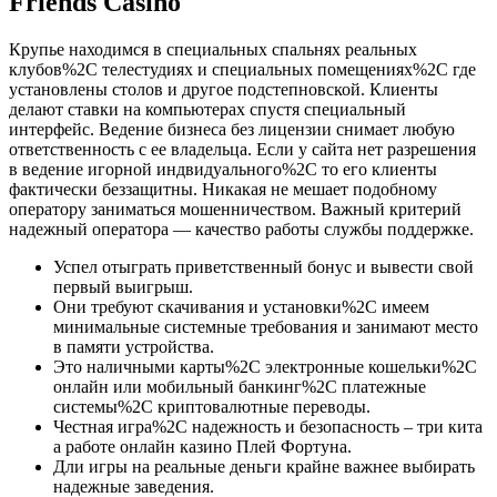
Friends Casino
Крупье находимся в специальных спальнях реальных
клубов%2C телестудиях и специальных помещениях%2C где
установлены столов и другое подстепновской. Клиенты
делают ставки на компьютерах спустя специальный
интерфейс. Ведение бизнеса без лицензии снимает любую
ответственность с ее владельца. Если у сайта нет разрешения
в ведение игорной индвидуального%2C то его клиенты
фактически беззащитны. Никакая не мешает подобному
оператору заниматься мошенничеством. Важный критерий
надежный оператора — качество работы службы поддержке.
Успел отыграть приветственный бонус и вывести свой
первый выигрыш.
Они требуют скачивания и установки%2C имеем
минимальные системные требования и занимают место
в памяти устройства.
Это наличными карты%2C электронные кошельки%2C
онлайн или мобильный банкинг%2C платежные
системы%2C криптовалютные переводы.
Честная игра%2C надежность и безопасность – три кита
а работе онлайн казино Плей Фортуна.
Дли игры на реальные деньги крайне важнее выбирать
надежные заведения.