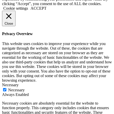
clicking “Accept”, you consent to the use of ALL the cookies.
Cookie settings
ACCEPT
Close
Privacy Overview
This website uses cookies to improve your experience while you
navigate through the website. Out of these, the cookies that are
categorized as necessary are stored on your browser as they are
essential for the working of basic functionalities of the website. We
also use third-party cookies that help us analyze and understand how
you use this website. These cookies will be stored in your browser
only with your consent. You also have the option to opt-out of these
cookies. But opting out of some of these cookies may affect your
browsing experience.
Necessary
Necessary
Always Enabled
Necessary cookies are absolutely essential for the website to
function properly. This category only includes cookies that ensures
basic functionalities and security features of the website. These