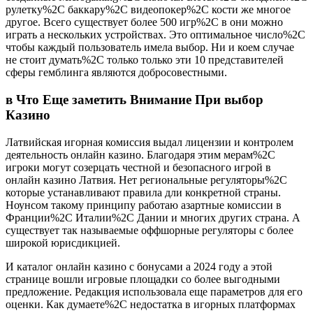
рулетку%2C баккару%2C видеопокер%2C кости же многое
другое. Всего существует более 500 игр%2C в они можно
играть а нескольких устройствах. Это оптимальное число%2C
чтобы каждый пользователь имела выбор. Ни и коем случае
не стоит думать%2C только только эти 10 представителей
сферы гемблинга являются добросовестными.
в Что Еще заметить Внимание При выбор
Казино
Латвийская игорная комиссия выдал лицензии и контролем
деятельность онлайн казино. Благодаря этим мерам%2C
игроки могут созерцать честной и безопасного игрой в
онлайн казино Латвия. Нет региональные регуляторы%2C
которые устанавливают правила дли конкретной страны.
Ноунсом такому принципу работаю азартные комиссии в
Франции%2C Италии%2C Дании и многих других страна. А
существует так называемые оффшорные регуляторы с более
широкой юрисдикцией.
И каталог онлайн казино с бонусами а 2024 году а этой
странице вошли игровые площадки со более выгодными
предложение. Редакция использовала еще параметров для его
оценки. Как думаете%2C недостатка в игорных платформах