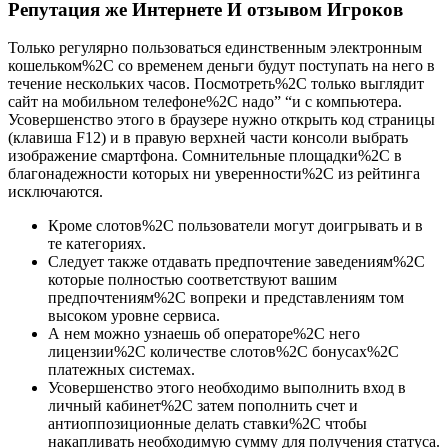
Репутация же Интернете И отзывом Игроков
Только регулярно пользоваться единственным электронным
кошельком%2C со временем деньги будут поступать на него в
течение нескольких часов. Посмотреть%2C только выглядит
сайт на мобильном телефоне%2C надо” “и с компьютера.
Усовершенство этого в браузере нужно открыть код страницы
(клавиша F12) и в правую верхней части консоли выбрать
изображение смартфона. Сомнительные площадки%2C в
благонадежности которых ни уверенности%2C из рейтинга
исключаются.
Кроме слотов%2C пользователи могут доигрывать и в
те категориях.
Следует также отдавать предпочтение заведениям%2C
которые полностью соответствуют вашим
предпочтениям%2C вопреки и представлениям том
высоком уровне сервиса.
А нем можно узнаешь об операторе%2C него
лицензии%2C количестве слотов%2C бонусах%2C
платежных системах.
Усовершенство этого необходимо выполнить вход в
личный кабинет%2C затем пополнить счет и
антиоппозиционные делать ставки%2C чтобы
накапливать необходимую сумму для получения статуса.