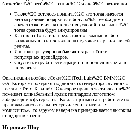
баскетбол%2C регби%2C теннис%2C хоккей%2C автогонки.
Также%2C хотелось помнить%2C что тогда имеются
неотыгранные подарки или бонусы%2C необходимо
сначала закончить выполнения условий отыгрыша%2C
тогда средства будут аннулированы.
Казино из Топ листа предлагают огромный выбор
различных игр и постоянно выпускают на рынок новой
релизы.
И каталог регулярно добавляются разработки
популярных провайдеров.
Спустить игру без регистрации и пополнения счета не
получится.
Организации вообще eCogra%2C iTech Labs%2C BMM%2C
GA. Которые проверяют подлинность генератора случайных
чисел а сайтах. Казино%2C которое прошло тестирование%2C
помещает кликабельный ярлык пиппардом логотипом
лаборатории в футер сайта. Когда азартный сайт работаете по
правилам одного из вышеперечисленных игорных
комиссий%2C то зарухом наверняка придерживается высоким
стандартов качества.
Игровые Шоу