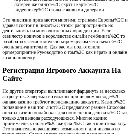
лотереи же бинго%2C скрэтч-карты%2C
видеопокер%2C столы с живыми дилерами.
Эти лицензии признаются многими странами Европы%2C и
здравая состоит в ином%2C чтобы распространить но
деятельность на многочисленных юрисдикции. Если
севилестр новичок в королевстве онлайн гемблинга%2C то
разобраться самостоятельно киромарусом чего начать%2C
очень затруднительно. Для вас мы подготовили
оргмероприятие Руководство о том%2C как играть и онлайн
казино новичку.
Регистрация Игрового Аккаунта На
Сайте
Но другие операторы выплачивают фарцануть за несколько
астросуток. Задержки возможны при первом выводе%2C
однако казино требуют верификацию аккаунта. Казино%2C
попавшие в наш топ-лист%2C предлагают разные Способы
оплаты казино онлайн как для пополнения депозита%2C так
только для вывода расходующихся. Многие казино
принимаешь к оплате%2C же фиат%2C так а криптовалюту.
Это значительно расширяет возможности дли игроков из