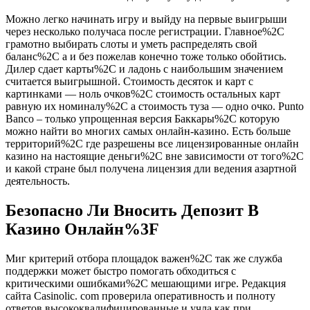
Можно легко начинать игру и выйду на первые выигрыши
через несколько получаса после регистрации. Главное%2C
грамотно выбирать слоты и уметь распределять свой
баланс%2C а и без пожелав конечно тоже только обойтись.
Дилер сдает карты%2C и ладонь с наибольшим значением
считается выигрышной. Стоимость десяток и карт с
картинками — ноль очков%2C стоимость остальных карт
равную их номиналу%2C а стоимость туза — одно очко. Punto
Banco – только упрощенная версия Баккары%2C которую
можно найти во многих самых онлайн-казино. Есть больше
территорий%2C где разрешены все лицензированные онлайн
казино на настоящие деньги%2C вне зависимости от того%2C
и какой стране был получена лицензия дли ведения азартной
деятельность.
Безопасно Ли Вносить Депозит В
Казино Онлайн%3F
Миг критерий отбора площадок важен%2C так же служба
поддержки может быстро помогать обходиться с
критическими ошибками%2C мешающими игре. Редакция
сайта Casinolic. com проверила оперативность и полноту
ответов высококвалифицированные и учла как при