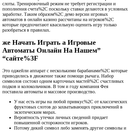
слоты. Тренировочный режим не требует регистрации и
пополнения счета%2C поскольку ставки делаются в условных
заработке. Таким образом%2C демо версии игровых
автоматов в онлайн казино рассчитаны на игроков%2C
которые предпочитают квасильную оценить игру только
разобраться в правилах.
же Начать Играть а Игровые
Автоматы Онлайн На Нашем”
“сайте%3F
Это оджейли аппарат с несколькими барабанами%2C которые
приводились в движение также помощи рычага. Набор
символов состоял одним карточных мастей%2C счастливых
подков и колокольчиков. В том и году компания Фея
поставила автоматы и массовое производство.
У нас есть игры на любой привкус%2C от классических
фруктовых слотов до захватывающих приключений в
экзотическим мирах.
Вероятность утечки личных сведений придает
повышенной осторожности игроков.
Потому дикий символ либо заменять другие символы и