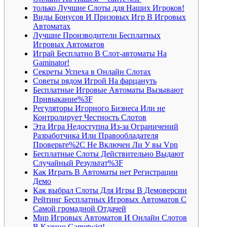
только Лучшие Слоты ддя Наших Игроков!
Виды Бонусов И Призовых Игр В Игровых
Автоматах
Лучшие Производители Бесплатных
Игровых Автоматов
Играй Бесплатно В Слот-автоматы На
Gaminator!
Секреты Успеха в Онлайн Слотах
Советы рядом Игрой На фарцануть
Бесплатные Игровые Автоматы Вызывают
Привыкание%3F
Регуляторы Игорного Бизнеса Или не
Контролирует Честность Слотов
Эта Игра Недоступна Из-за Ограничений
Разработчика Или Правообладателя
Проверьте%2C Не Включен Ли У вы Vpn
Бесплатные Слоты Действительно Выдают
Случайный Результат%3F
Как Играть В Автоматы нет Регистрации
Демо
Как выбрал Слоты Для Игры В Демоверсии
Рейтинг Бесплатных Игровых Автоматов С
Самой громадной Отдачей
Мир Игровых Автоматов И Онлайн Слотов
В Казино Gametwist!