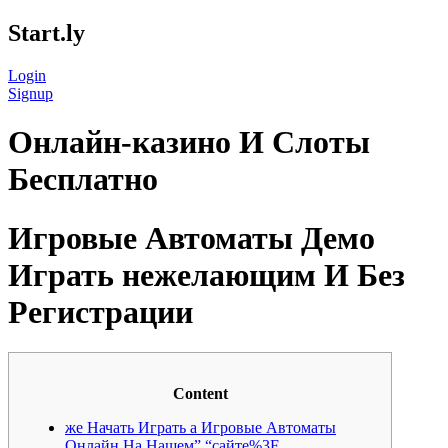
Start.ly
Login
Signup
Онлайн-казино И Слоты
Бесплатно
Игровые Автоматы Демо
Играть нежелающим И Без
Регистрации
Content
же Начать Играть а Игровые Автоматы
Онлайн На Нашем” “сайте%3F