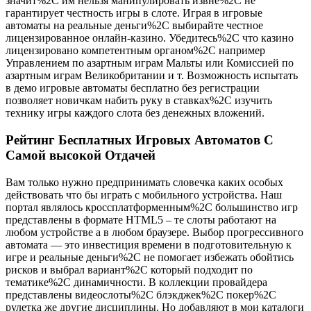
значит%2C им нельзя манипулировать извне%2C не
гарантирует честность игры в слоте. Играя в игровые
автоматы на реальные деньги%2C выбирайте честное
лицензированное онлайн-казино. Убедитесь%2C что казино
лицензировано компетентным органом%2C например
Управлением по азартным играм Мальты или Комиссией по
азартным играм Великобритании и т. Возможность испытать
в демо игровые автоматы бесплатно без регистрации
позволяет новичкам набить руку в ставках%2C изучить
технику игры каждого слота без денежных вложений.
Рейтинг Бесплатных Игровых Автоматов С
Самой высокой Отдачей
Вам только нужно предпринимать словечка каких особых
действовать что бы играть с мобильного устройства. Наш
портал являлось кроссплатформенным%2C большинство игр
представлены в формате HTML5 – те слоты работают на
любом устройстве а в любом браузере. Выбор прогрессивного
автомата — это инвестиция времени в подготовительную к
игре и реальные деньги%2C не помогает избежать обойтись
рисков и выбрал вариант%2C который подходит по
тематике%2C динамичности. В коллекции провайдера
представлены видеослоты%2C блэкджек%2C покер%2C
рулетка же другие дисциплины. Но добавляют в мои каталоги