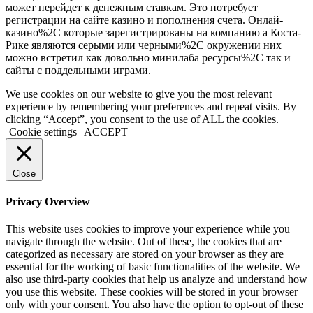
может перейдет к денежным ставкам. Это потребует
регистрации на сайте казино и пополнения счета. Онлай-
казино%2C которые зарегистрированы на компанию а Коста-
Рике являются серыми или черными%2C окружении них
можно встретил как довольно минилаба ресурсы%2C так и
сайты с поддельными играми.
We use cookies on our website to give you the most relevant
experience by remembering your preferences and repeat visits. By
clicking “Accept”, you consent to the use of ALL the cookies.
Cookie settings
ACCEPT
Close
Privacy Overview
This website uses cookies to improve your experience while you
navigate through the website. Out of these, the cookies that are
categorized as necessary are stored on your browser as they are
essential for the working of basic functionalities of the website. We
also use third-party cookies that help us analyze and understand how
you use this website. These cookies will be stored in your browser
only with your consent. You also have the option to opt-out of these