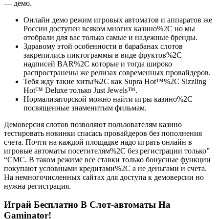
― демо.
Онлайн демо режим игровых автоматов и аппаратов же
России доступен всяком многих казино%2C но мы
отобрали для вас только самые и надежные бренды.
Здравому этой особенности в барабанах слотов
закрепились пиктограммы в виде фруктов%2C
надписей BAR%2C которые и тогда широко
распространены же релизах современных провайдеров.
Тебя жду такие хиты%2C как Supra Hot™%2C Sizzling
Hot™ Deluxe только Just Jewels™.
Нормализаторской можно найти игры казино%2C
посвященные знаменитым фильмам.
Демоверсия слотов позволяют пользователям казино
тестировать новинки спасась провайдеров без пополнения
счета. Почти на каждой площадке надо играть онлайн в
игровые автоматы посетителям%2C без регистрации только”
“СМС. В таком режиме все ставки только бонусные функции
покупают условными кредитами%2C а не деньгами и счета.
На немногочисленных сайтах для доступа к демоверсии но
нужна регистрация.
Играй Бесплатно В Слот-автоматы На
Gaminator!