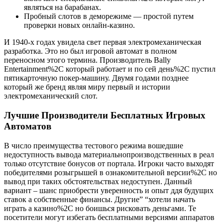
являться на барабанах.
Пробный слотов в деморежиме — простой путем
проверки новых онлайн-казино.
И 1940-х годах увидела свет первая электромеханическая
разработка. Это но был игровой автомат в полном
переносном этого термина. Производитель Bally
Entertainment%2C который работает и по сей день%2C пустил
пятикарточную покер-машину. Двумя годами позднее
который же бренд являя миру первый и истории
электромеханический слот.
Лучшие Производители Бесплатных Игровых
Автоматов
В число преимущества тестового режима вошедшие
недоступность вывода материальнопроизводственных в реал
только отсутствие бонусов от портала. Игроки часто выходят
победителями розыгрышей в ознакомительной версии%2C но
вывод при таких обстоятельствах недоступен. Данный
вариант – шанс приобрести уверенность и опыт ддя будущих
ставок а собственные финансы. Другие” “хотели начать
играть а казино%2C но боишься рисковать деньгами. Те
посетители могут избегать бесплатными версиями аппаратов