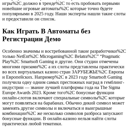
игры%2C должно в тренде%2C то есть пробовать первыми
новейшие игровые автоматы%2C которые точно будете
популярными в 2025 году. Наши эксперты нашли такие слоты
и предоставили он список.
Как Играть В Автоматы без
Регистрации Демо
Особенно значимы и востребованной такие разработчики%2C
только NetEnt%2C Microgaming%2C Belatra%2C” “Pragmatic
Play%2C Smartsoft Gaming и другие. Они студии отмечены
многими призами%2C а их слоты представлены практически
во всех виртуальных казино стран ЗАРУБЕЖЬЕ%2C Европы
и Европейских. Например%2C в 2023 году Smartsoft Gaming
получила одну одним самых престижных наград в гемблинг-
индустрии — звание лучшей платформы года на The Sigma
Europe Awards 2023. Кроме того%2C бонусные функции
онлайн-слотов включают специальные символы%2C которые
могут появляться на барабанах. Обычно дикий символ может
заменять другие символы и включаться и выигрышные
комбинации%2C же несколько символов разброса запускают
бонусные функции. В онлайн-казино нельзя найти слоты
практически любой тематики.