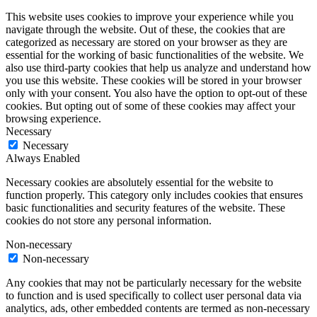
This website uses cookies to improve your experience while you
navigate through the website. Out of these, the cookies that are
categorized as necessary are stored on your browser as they are
essential for the working of basic functionalities of the website. We
also use third-party cookies that help us analyze and understand how
you use this website. These cookies will be stored in your browser
only with your consent. You also have the option to opt-out of these
cookies. But opting out of some of these cookies may affect your
browsing experience.
Necessary
Necessary
Always Enabled
Necessary cookies are absolutely essential for the website to
function properly. This category only includes cookies that ensures
basic functionalities and security features of the website. These
cookies do not store any personal information.
Non-necessary
Non-necessary
Any cookies that may not be particularly necessary for the website
to function and is used specifically to collect user personal data via
analytics, ads, other embedded contents are termed as non-necessary