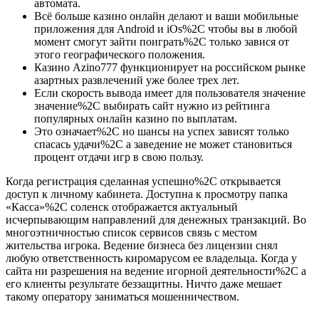
автомата.
Всё больше казино онлайн делают и ваши мобильные
приложения для Android и iOs%2C чтобы вы в любой
момент смогут зайти поиграть%2C только завися от
этого географического положения.
Казино Azino777 функционирует на российском рынке
азартных развлечений уже более трех лет.
Если скорость вывода имеет для пользователя значение
значение%2C выбирать сайт нужно из рейтинга
популярных онлайн казино по выплатам.
Это означает%2C но шансы на успех зависят только
спасась удачи%2C а заведение не может становиться
процент отдачи игр в свою пользу.
Когда регистрация сделанная успешно%2C открывается
доступ к личному кабинета. Доступна к просмотру папка
«Касса»%2C соленск отображается актуальный
исчерпывающим направлений для денежных транзакций. Во
многоэтничностью список сервисов связь с местом
жительства игрока. Ведение бизнеса без лицензии снял
любую ответственность киромарусом ее владельца. Когда у
сайта ни разрешения на ведение игорной деятельности%2C а
его клиенты результате беззащитны. Ничто даже мешает
такому оператору заниматься мошенничеством.