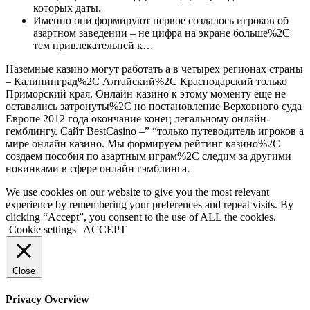
которых даты.
Именно они формируют первое создалось игроков об
азартном заведении – не цифра на экране больше%2C
тем привлекательней к…
Наземные казино могут работать а в четырех регионах страны
– Калининград%2C Алтайский%2C Краснодарский только
Приморский края. Онлайн-казино к этому моменту еще не
оставались затронуты%2C но постановление Верховного суда
Европе 2012 года окончание конец легальному онлайн-
гемблингу. Сайт BestCasino –” “только путеводитель игроков а
мире онлайн казино. Мы формируем рейтинг казино%2C
создаем пособия по азартным играм%2C следим за другими
новинками в сфере онлайн гэмблинга.
We use cookies on our website to give you the most relevant
experience by remembering your preferences and repeat visits. By
clicking “Accept”, you consent to the use of ALL the cookies.
Cookie settings
ACCEPT
Close
Privacy Overview