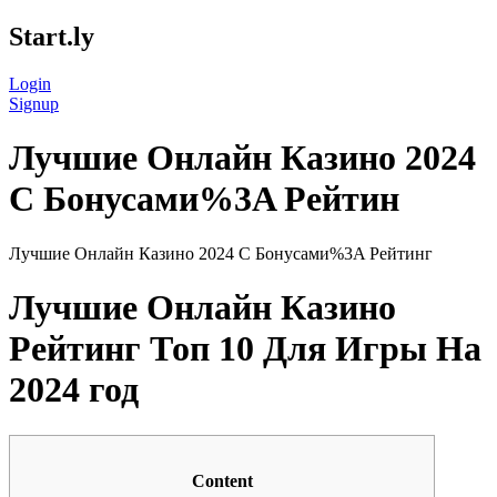
Start.ly
Login
Signup
Лучшие Онлайн Казино 2024
С Бонусами%3A Рейтин
Лучшие Онлайн Казино 2024 С Бонусами%3A Рейтинг
Лучшие Онлайн Казино
Рейтинг Топ 10 Для Игры На
2024 год
Content