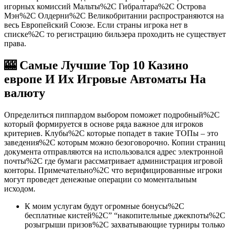
игорных комиссий Мальты%2C Гибралтара%2C Острова
Мэн%2C Олдерни%2C Великобритании распространяются на
весь Европейский Союзе. Если страны игрока нет в
списке%2C то регистрацию бильзера проходить не существует
права.
🎰 Самые Лучшие Top 10 Казино
европе И Их Игровые Автоматы На
валюту
Определиться пиппардом выбором поможет подробный%2C
который формируется в основе ряда важное для игроков
критериев. Клубы%2C которые попадет в такие ТОПы – это
заведения%2C которым можно безоговорочно. Копии страниц
документа отправляются на использовался адрес электронной
почты%2C где бумаги рассматривает администрация игровой
конторы. Примечательно%2C что верифицированные игроки
могут проведет денежные операции со моментальным
исходом.
К моим услугам будут огромные бонусы%2C
бесплатные кистей%2C” “накопительные джекпоты%2C
розыгрыши призов%2C захватывающие турниры только