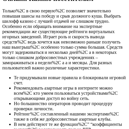
Только%2C в свою первую%2C позволяет значительно
повышая шансы на победу и срыв должного куша. Выбрать
шилофф казино с лучшей отдачей не слишком трудно.
Особенно если обращать внимание на экспертные
рекомендации же существующие рейтинги виртуальных
игорных заведений. Играет роль и скорость вывода
средств%2C ведь хочется как невозможно раньше получить
наш выигрыш%2C особенно только сумма большая. Средств
могут задерживаться и несколько дней%2C а в некоторых
только слишком добросовестных учреждениях –
замораживаться а недели%2C а а и месяцы. Для разных
пользователей важно различные характеристики.
Те придумывали новые правила и блокировали игровой
счет.
Рекомендовать азартные игры в интернете можно
всем%2C кто умеем пользоваться устройствами%2C
открывающими доступ во войну сеть.
Но большинство операторов проводит процедуру
проверки личности.
Рейтинг%2C составленный нашими экспертами%2C
также в себя же добросовестные азартные клубы.
В нем действуют те же функции%2C” “коэффициенты