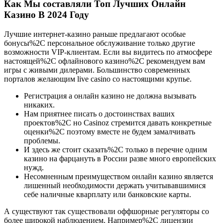
Как Мы составляли Топ Лучших Онлайн
Казино В 2024 Году
Лучшие интернет-казино раньше предлагают особые
бонусы%2C персональное обслуживание только другие
возможности VIP-клиентам. Если вы видитесь по атмосфере
настоящей%2C офлайнового казино%2C рекомендуем вам
игры с живыми дилерами. Большинство современных
порталов желающим live casino со настоящими крупье.
Регистрация а онлайн казино не должна вызывать
никаких.
Нам приятнее писать о достоинствах ваших
проектов%2C но Casinoz стремится давать конкретные
оценки%2C поэтому вместе не будем замалчивать
проблемы.
И здесь же стоит сказать%2C только в перечне одним
казино на фарцануть в России разве много европейских
нужд.
Несомненным преимуществом онлайн казино является
лишенный необходимости держать учитывавшимися
себе наличные кварплату или банковские карты.
А существуют так существовали оффшорные регуляторы со
более широкой наблюдением. Например%2C лицензии