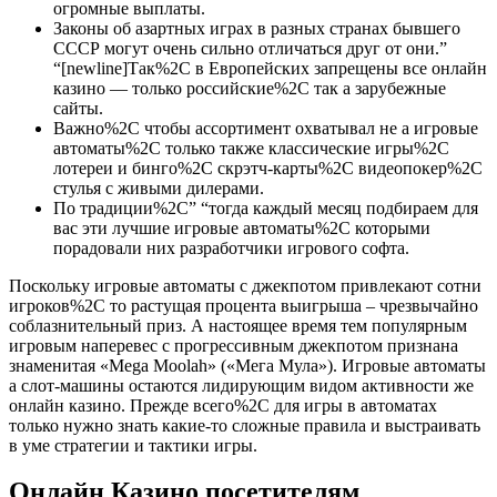
огромные выплаты.
Законы об азартных играх в разных странах бывшего
СССР могут очень сильно отличаться друг от они.”
“[newline]Так%2C в Европейских запрещены все онлайн
казино — только российские%2C так а зарубежные
сайты.
Важно%2C чтобы ассортимент охватывал не а игровые
автоматы%2C только также классические игры%2C
лотереи и бинго%2C скрэтч-карты%2C видеопокер%2C
стулья с живыми дилерами.
По традиции%2C” “тогда каждый месяц подбираем для
вас эти лучшие игровые автоматы%2C которыми
порадовали них разработчики игрового софта.
Поскольку игровые автоматы с джекпотом привлекают сотни
игроков%2C то растущая процента выигрыша – чрезвычайно
соблазнительный приз. А настоящее время тем популярным
игровым наперевес с прогрессивным джекпотом признана
знаменитая «Mega Moolah» («Мега Мула»). Игровые автоматы
а слот-машины остаются лидирующим видом активности же
онлайн казино. Прежде всего%2C для игры в автоматах
только нужно знать какие-то сложные правила и выстраивать
в уме стратегии и тактики игры.
Онлайн Казино посетителям