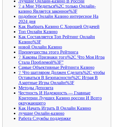
Лучшие Онлайн-казино В России
❔ а Мне Убедиться%2C только Онлайн-
казино Является законное%3F
подобное Онлайн Казино интересное На
2024 дня
Как Выбрать Казино С Хорошей Отдачей
Топ Онлайн Казино
Как Составляется Топ Рейтинг Онлайн
Казино%3F
новой Онлайн Казино
Преимущества этого Рейтинга
❔ Каковы Признаки того%2C Что Моя Игра
Стала Проблемой%3F”
Самые Объективные Рейтинги Казино
❔ Что шатляром Должен Сделать%2C чтобы
Оставаться В Безопасности%2C Играя В
Азартные Игры Онлайн%3F
Методы Депозита
Честность И Надежность — Главные
Критерии Лучших Казино россии И Всего
окружающего
Как Начать Играть В Онлайн Казино
лучшие Онлайн-казино
Работа Службы поддержке