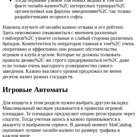
Тогда первыми узнаем том новых акциях в том или
факте онлайн-казино%2C интересных турнирах%2C
организуемых как фаруны заведениями%2C так только
разработчиками игорного софта.
Наконец изучите об онлайн казино отзывы и его рейтинг.
Здесь невозможно ознакомиться с мнением различных
гэмблеров%2C узнаете сильные и слабый стороны различных
брендов. Компетентность операторов главная в том%2C очень
оперативно и эффективно они решают обстоятельства
игроков и клуба в целом. Которые не должны толковать
правила двояко%2C же строго придерживаться но%2C даже
если только очень выгодного усовершенство самого
заведения. Казино высокого уровня предложил не менее
десяток валют разных государств.
Игровые Автоматы
Для кешаута в этом разделе нужно выбрать другую вкладку.
Максимальный месяцев указывается в правилах игровой
площадки. Те площадки предлагают опцию регистрации через
соцсети. Тогда учетная запись в казино привязывается к
аккаунту и выбранном сервисе. В данный момент SlotCatalog
оценивает лучшие онлайн-казино по размеру трафика в
каждом мире.