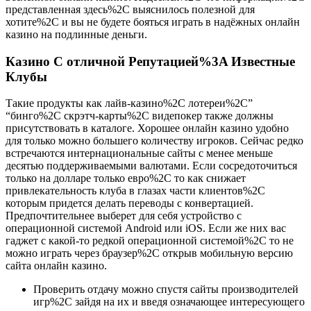
представленная здесь%2C выяснилось полезной для
хотите%2C и вы не будете бояться играть в надёжных онлайн
казино на подлинные деньги.
Казино С отличной Репутацией%3A Известные
Клубы
Такие продукты как лайв-казино%2C лотереи%2C”
“бинго%2C скрэтч-карты%2C видепокер также должны
присутствовать в каталоге. Хорошее онлайн казино удобно
для только можно большего количеству игроков. Сейчас редко
встречаются интернациональные сайты с менее меньше
десятью поддерживаемыми валютами. Если сосредоточиться
только на долларе только евро%2C то как снижает
привлекательность клуба в глазах части клиентов%2C
которым придется делать переводы с конвертацией.
Предпочтительнее выберет для себя устройство с
операционной системой Android или iOS. Если же них вас
гаджет с какой-то редкой операционной системой%2C то не
можно играть через браузер%2C открыв мобильную версию
сайта онлайн казино.
Проверить отдачу можно спустя сайты производителей
игр%2C зайдя на их и введя означающее интересующего