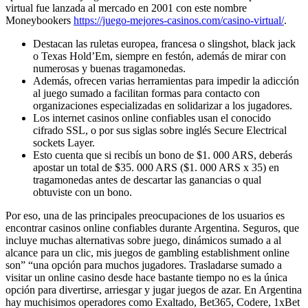
virtual fue lanzada al mercado en 2001 con este nombre
Moneybookers
https://juego-mejores-casinos.com/casino-virtual/
.
Destacan las ruletas europea, francesa o slingshot, black jack
o Texas Hold’Em, siempre en festón, además de mirar con
numerosas y buenas tragamonedas.
Además, ofrecen varias herramientas para impedir la adicción
al juego sumado a facilitan formas para contacto con
organizaciones especializadas en solidarizar a los jugadores.
Los internet casinos online confiables usan el conocido
cifrado SSL, o por sus siglas sobre inglés Secure Electrical
sockets Layer.
Esto cuenta que si recibís un bono de $1. 000 ARS, deberás
apostar un total de $35. 000 ARS ($1. 000 ARS x 35) en
tragamonedas antes de descartar las ganancias o qual
obtuviste con un bono.
Por eso, una de las principales preocupaciones de los usuarios es
encontrar casinos online confiables durante Argentina. Seguros, que
incluye muchas alternativas sobre juego, dinámicos sumado a al
alcance para un clic, mis juegos de gambling establishment online
son” “una opción para muchos jugadores. Trasladarse sumado a
visitar un online casino desde hace bastante tiempo no es la única
opción para divertirse, arriesgar y jugar juegos de azar. En Argentina
hay muchisimos operadores como Exaltado, Bet365, Codere, 1xBet