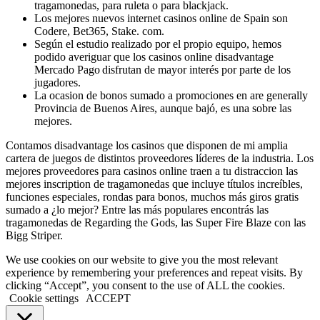
tragamonedas, para ruleta o para blackjack.
Los mejores nuevos internet casinos online de Spain son
Codere, Bet365, Stake. com.
Según el estudio realizado por el propio equipo, hemos
podido averiguar que los casinos online disadvantage
Mercado Pago disfrutan de mayor interés por parte de los
jugadores.
La ocasion de bonos sumado a promociones en are generally
Provincia de Buenos Aires, aunque bajó, es una sobre las
mejores.
Contamos disadvantage los casinos que disponen de mi amplia
cartera de juegos de distintos proveedores líderes de la industria. Los
mejores proveedores para casinos online traen a tu distraccion las
mejores inscription de tragamonedas que incluye títulos increíbles,
funciones especiales, rondas para bonos, muchos más giros gratis
sumado a ¿lo mejor? Entre las más populares encontrás las
tragamonedas de Regarding the Gods, las Super Fire Blaze con las
Bigg Striper.
We use cookies on our website to give you the most relevant
experience by remembering your preferences and repeat visits. By
clicking “Accept”, you consent to the use of ALL the cookies.
Cookie settings
ACCEPT