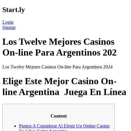
Start.ly
Login
Signup
Los Twelve Mejores Casinos
On-line Para Argentinos 202
Los Twelve Mejores Casinos On-line Para Argentinos 2024
Elige Este Mejor Casino On-
line Argentina ️ Juega En Línea
Content
Puntos A Considerar Al Elegir Un Online Casino