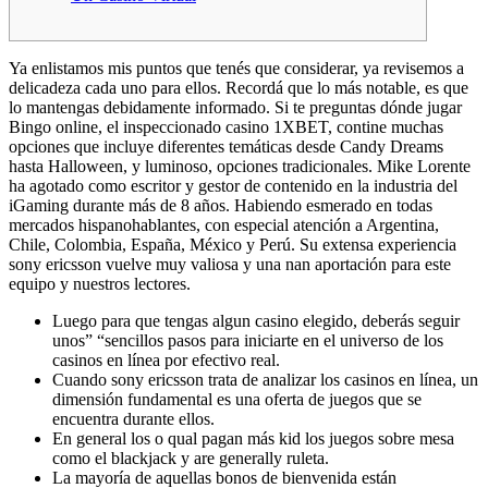
Ya enlistamos mis puntos que tenés que considerar, ya revisemos a
delicadeza cada uno para ellos. Recordá que lo más notable, es que
lo mantengas debidamente informado. Si te preguntas dónde jugar
Bingo online, el inspeccionado casino 1XBET, contine muchas
opciones que incluye diferentes temáticas desde Candy Dreams
hasta Halloween, y luminoso, opciones tradicionales. Mike Lorente
ha agotado como escritor y gestor de contenido en la industria del
iGaming durante más de 8 años. Habiendo esmerado en todas
mercados hispanohablantes, con especial atención a Argentina,
Chile, Colombia, España, México y Perú. Su extensa experiencia
sony ericsson vuelve muy valiosa y una nan aportación para este
equipo y nuestros lectores.
Luego para que tengas algun casino elegido, deberás seguir
unos” “sencillos pasos para iniciarte en el universo de los
casinos en línea por efectivo real.
Cuando sony ericsson trata de analizar los casinos en línea, un
dimensión fundamental es una oferta de juegos que se
encuentra durante ellos.
En general los o qual pagan más kid los juegos sobre mesa
como el blackjack y are generally ruleta.
La mayoría de aquellas bonos de bienvenida están