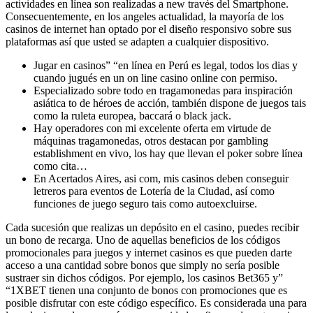
actividades en línea son realizadas a new través del Smartphone.
Consecuentemente, en los angeles actualidad, la mayoría de los
casinos de internet han optado por el diseño responsivo sobre sus
plataformas así que usted se adapten a cualquier dispositivo.
Jugar en casinos” “en línea en Perú es legal, todos los dias y
cuando jugués en un on line casino online con permiso.
Especializado sobre todo en tragamonedas para inspiración
asiática to de héroes de acción, también dispone de juegos tais
como la ruleta europea, baccará o black jack.
Hay operadores con mi excelente oferta em virtude de
máquinas tragamonedas, otros destacan por gambling
establishment en vivo, los hay que llevan el poker sobre línea
como cita…
En Acertados Aires, asi com, mis casinos deben conseguir
letreros para eventos de Lotería de la Ciudad, así como
funciones de juego seguro tais como autoexcluirse.
Cada sucesión que realizas un depósito en el casino, puedes recibir
un bono de recarga. Uno de aquellas beneficios de los códigos
promocionales para juegos y internet casinos es que pueden darte
acceso a una cantidad sobre bonos que simply no sería posible
sustraer sin dichos códigos. Por ejemplo, los casinos Bet365 y”
“1XBET tienen una conjunto de bonos con promociones que es
posible disfrutar con este código específico. Es considerada una para