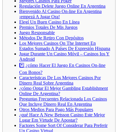
Mejores Casinos Para Poker
Regulación Delete Juego Online En Argentina
Bienvenido Al Casino On-line En Argentina
¡empezá A Jugar Ora!
Elegí Un Buen Casino En Línea
Premios Totales De Mis Juegos
Juego Responsable
Métodos De Retiro Con Depósitos
Los Mejores Casinos On The Internet En
Estados Sumado A Países De Expresión Hispana
Jugar Durante Un Casino Móvil – Casinos Ios Y
Android
*️⃣ ¿cómo Hacer El Juego En Casinos On-line
Con Bonos?
Características De Los Mejores Casinos Por
Dinero Real Sobre Argentina
¿cómo Optar El Mejor Gambling Establishment
Online De Argentina?
Preguntas Frecuentes Relacionada Los Casinos
Que Incluye Dinero Real En Argentina
Otros Medios Para Pago Más Populares
¿qué Hace A New Betsson Casino Este Mejor
Lugar Em Virtude De Apostar?
Factores Some Sort Of Considerar Para Preferir
Un Casino Virtual