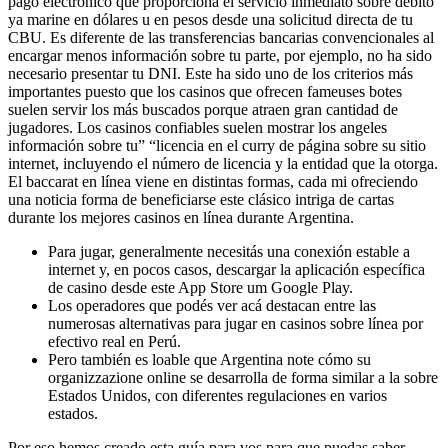
pago electrónico que proporciona el servicio inmediato sobre débito
ya marine en dólares u en pesos desde una solicitud directa de tu
CBU. Es diferente de las transferencias bancarias convencionales al
encargar menos información sobre tu parte, por ejemplo, no ha sido
necesario presentar tu DNI. Este ha sido uno de los criterios más
importantes puesto que los casinos que ofrecen fameuses botes
suelen servir los más buscados porque atraen gran cantidad de
jugadores. Los casinos confiables suelen mostrar los angeles
información sobre tu” “licencia en el curry de página sobre su sitio
internet, incluyendo el número de licencia y la entidad que la otorga.
El baccarat en línea viene en distintas formas, cada mi ofreciendo
una noticia forma de beneficiarse este clásico intriga de cartas
durante los mejores casinos en línea durante Argentina.
Para jugar, generalmente necesitás una conexión estable a
internet y, en pocos casos, descargar la aplicación específica
de casino desde este App Store um Google Play.
Los operadores que podés ver acá destacan entre las
numerosas alternativas para jugar en casinos sobre línea por
efectivo real en Perú.
Pero también es loable que Argentina note cómo su
organizzazione online se desarrolla de forma similar a la sobre
Estados Unidos, con diferentes regulaciones en varios
estados.
Por eso hemos creado esta guía para vos para que puedas saber