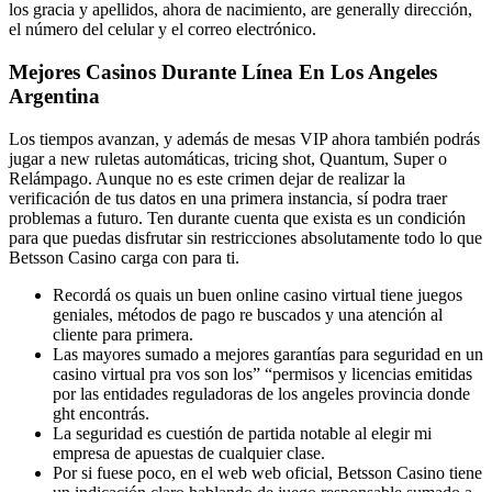
los gracia y apellidos, ahora de nacimiento, are generally dirección,
el número del celular y el correo electrónico.
Mejores Casinos Durante Línea En Los Angeles
Argentina
Los tiempos avanzan, y además de mesas VIP ahora también podrás
jugar a new ruletas automáticas, tricing shot, Quantum, Super o
Relámpago. Aunque no es este crimen dejar de realizar la
verificación de tus datos en una primera instancia, sí podra traer
problemas a futuro. Ten durante cuenta que exista es un condición
para que puedas disfrutar sin restricciones absolutamente todo lo que
Betsson Casino carga con para ti.
Recordá os quais un buen online casino virtual tiene juegos
geniales, métodos de pago re buscados y una atención al
cliente para primera.
Las mayores sumado a mejores garantías para seguridad en un
casino virtual pra vos son los” “permisos y licencias emitidas
por las entidades reguladoras de los angeles provincia donde
ght encontrás.
La seguridad es cuestión de partida notable al elegir mi
empresa de apuestas de cualquier clase.
Por si fuese poco, en el web web oficial, Betsson Casino tiene