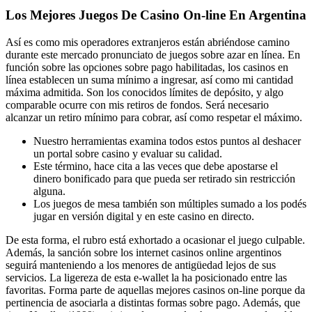
Los Mejores Juegos De Casino On-line En Argentina
Así es como mis operadores extranjeros están abriéndose camino
durante este mercado pronunciato de juegos sobre azar en línea. En
función sobre las opciones sobre pago habilitadas, los casinos en
línea establecen un suma mínimo a ingresar, así como mi cantidad
máxima admitida. Son los conocidos límites de depósito, y algo
comparable ocurre con mis retiros de fondos. Será necesario
alcanzar un retiro mínimo para cobrar, así como respetar el máximo.
Nuestro herramientas examina todos estos puntos al deshacer
un portal sobre casino y evaluar su calidad.
Este término, hace cita a las veces que debe apostarse el
dinero bonificado para que pueda ser retirado sin restricción
alguna.
Los juegos de mesa también son múltiples sumado a los podés
jugar en versión digital y en este casino en directo.
De esta forma, el rubro está exhortado a ocasionar el juego culpable.
Además, la sanción sobre los internet casinos online argentinos
seguirá manteniendo a los menores de antigüedad lejos de sus
servicios. La ligereza de esta e-wallet la ha posicionado entre las
favoritas. Forma parte de aquellas mejores casinos on-line porque da
pertinencia de asociarla a distintas formas sobre pago. Además, que