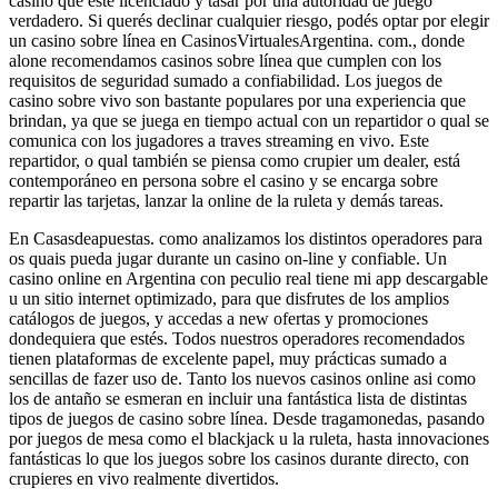
casino que esté licenciado y tasar por una autoridad de juego
verdadero. Si querés declinar cualquier riesgo, podés optar por elegir
un casino sobre línea en CasinosVirtualesArgentina. com., donde
alone recomendamos casinos sobre línea que cumplen con los
requisitos de seguridad sumado a confiabilidad. Los juegos de
casino sobre vivo son bastante populares por una experiencia que
brindan, ya que se juega en tiempo actual con un repartidor o qual se
comunica con los jugadores a traves streaming en vivo. Este
repartidor, o qual también se piensa como crupier um dealer, está
contemporáneo en persona sobre el casino y se encarga sobre
repartir las tarjetas, lanzar la online de la ruleta y demás tareas.
En Casasdeapuestas. como analizamos los distintos operadores para
os quais pueda jugar durante un casino on-line y confiable. Un
casino online en Argentina con peculio real tiene mi app descargable
u un sitio internet optimizado, para que disfrutes de los amplios
catálogos de juegos, y accedas a new ofertas y promociones
dondequiera que estés. Todos nuestros operadores recomendados
tienen plataformas de excelente papel, muy prácticas sumado a
sencillas de fazer uso de. Tanto los nuevos casinos online asi como
los de antaño se esmeran en incluir una fantástica lista de distintas
tipos de juegos de casino sobre línea. Desde tragamonedas, pasando
por juegos de mesa como el blackjack u la ruleta, hasta innovaciones
fantásticas lo que los juegos sobre los casinos durante directo, con
crupieres en vivo realmente divertidos.