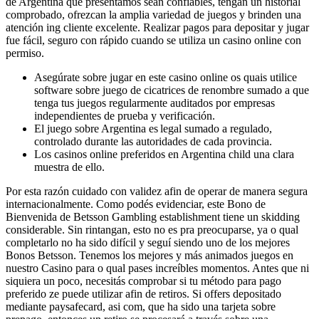
de Argentina que presentamos sean confiables, tengan un historial
comprobado, ofrezcan la amplia variedad de juegos y brinden una
atención ing cliente excelente. Realizar pagos para depositar y jugar
fue fácil, seguro con rápido cuando se utiliza un casino online con
permiso.
Asegúrate sobre jugar en este casino online os quais utilice
software sobre juego de cicatrices de renombre sumado a que
tenga tus juegos regularmente auditados por empresas
independientes de prueba y verificación.
El juego sobre Argentina es legal sumado a regulado,
controlado durante las autoridades de cada provincia.
Los casinos online preferidos en Argentina child una clara
muestra de ello.
Por esta razón cuidado con validez afin de operar de manera segura
internacionalmente. Como podés evidenciar, este Bono de
Bienvenida de Betsson Gambling establishment tiene un skidding
considerable. Sin rintangan, esto no es pra preocuparse, ya o qual
completarlo no ha sido difícil y seguí siendo uno de los mejores
Bonos Betsson. Tenemos los mejores y más animados juegos en
nuestro Casino para o qual pases increíbles momentos. Antes que ni
siquiera un poco, necesitás comprobar si tu método para pago
preferido ze puede utilizar afin de retiros. Si offers depositado
mediante paysafecard, asi com, que ha sido una tarjeta sobre