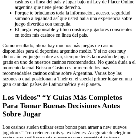
casinos en línea del país y jugar bajo mi Ley de Placer Online
argentina que tiene pleno derecho.
Porque te brindamos toda la información, acceso, seguridad
sumado a legalidad así que usted halla una experiencia sobre
juego divertida con tranquila.
El juego responsable y tibio construye jugadores conscientes
en todos mis casinos en línea del país.
Como resultado, ahora hay muchos más juegos de casino
disponibles para el deportista argentino medio. Y si no eres muy
dicho aún en juegos sobre azar, siempre tenés la ocasión de jugar
gratis en uno de nuestros casinos recomendados. No queda duda a el
momento la cual Betsson Casino es primero de los mas
recomendables casinos online sobre Argentina. Varias boy las
razones o qual posicionan a Their en el special primer lugar en una
gran cantidad países de Latinoamérica y el planeta.
Los Videos” “Y Guías Más Completos
Para Tomar Buenas Decisiones Antes
Sobre Jugar
Los casinos suelen utilizar estos bonos para atraer a new nuevos
jugadores” “con retener a mis ya existentes. Asegurate de elegir un