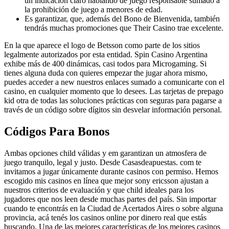
un indicación claro hablando de juego responsable sumado a
la prohibición de juego a menores de edad.
Es garantizar, que, además del Bono de Bienvenida, también
tendrás muchas promociones que Their Casino trae excelente.
En la que aparece el logo de Betsson como parte de los sitios
legalmente autorizados por esta entidad. Spin Casino Argentina
exhibe más de 400 dinámicas, casi todos para Microgaming. Si
tienes alguna duda con quieres empezar the jugar ahora mismo,
puedes acceder a new nuestros enlaces sumado a comunicarte con el
casino, en cualquier momento que lo desees. Las tarjetas de prepago
kid otra de todas las soluciones prácticas con seguras para pagarse a
través de un código sobre dígitos sin desvelar información personal.
Códigos Para Bonos
Ambas opciones child válidas y em garantizan un atmosfera de
juego tranquilo, legal y justo. Desde Casasdeapuestas. com te
invitamos a jugar únicamente durante casinos con permiso. Hemos
escogido mis casinos en línea que mejor sony ericsson ajustan a
nuestros criterios de evaluación y que child ideales para los
jugadores que nos leen desde muchas partes del país. Sin importar
cuando te encontrás en la Ciudad de Acertados Aires o sobre alguna
provincia, acá tenés los casinos online por dinero real que estás
buscando. Una de las mejores características de los mejores casinos