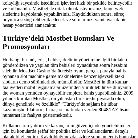
kolaylığı sayesinde istedikleri işlevleri hızlı bir şekilde belirleyebilir
ve kullanabilir. Mostbet ile ortak olmak istiyorsanız, bunu web
sitelerine kaydolarak yapabilirsiniz. Kaydolduktan sonra, süreç
boyunca sizing rehberlik edecek ve sorularınızı yanıtlayacak bir
hesap yöneticisi atanacaktır.
Türkiye’deki Mostbet Bonusları Ve
Promosyonları
Herhangi bir müşterisi, bahis şirketinin yönetimine ilgili bir talep
gönderdikten ve yapılan tüm bahisleri oynadıktan sonra hesabını
silebilir. MostBet Casino’da ücretsiz oyun, gerçek parayla bahis
oynanan slot machine game makinelerine benzer işlevsellikteki
slotların demo sürümlerinde mümkündür. MostBet’in tüm kumar
faaliyetleri mobil uygulamalar üzerinden yürütülebilir ve dünyanın
the woman yerinden oynayabilir empieza bahis yapabilirsiniz. 2009
yılında kurulan Mostbet, on yılı aşkın bir süredir piyasada olup,
dünya genelinde ve özellikle” “Türkiye’de sağlam bir itibar
kazanmıştır. Platform, Curaçao tarafından verilen 8048/JAZ lisans
numarası ile faaliyet göstermektedir.
Kullanıcıların yatırım ve kazançlarını güven içinde yönetebilmeleri
için bu konularda şeffaf bir politika izler ve kullanıcılarını detaylı
olarak bilgilendirir. Kaydolduğunuzda sizlere sunulan geniş bonuslar