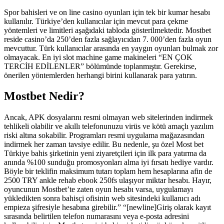
Spor bahisleri ve on line casino oyunları için tek bir kumar hesabı
kullanılır. Türkiye’den kullanıcılar için mevcut para çekme
yöntemleri ve limitleri aşağıdaki tabloda gösterilmektedir. Mostbet
reside casino’da 250’den fazla sağlayıcıdan 7. 000’den fazla oyun
mevcuttur. Türk kullanıcılar arasında en yaygın oyunları bulmak zor
olmayacak. En iyi slot machine game makineleri “EN ÇOK
TERCİH EDİLENLER” bölümünde toplanmıştır. Gerekirse,
önerilen yöntemlerden herhangi birini kullanarak para yatırın.
Mostbet Nedir?
Ancak, APK dosyalarını resmi olmayan web sitelerinden indirmek
tehlikeli olabilir ve akıllı telefonunuzu virüs ve kötü amaçlı yazılım
riski altına sokabilir. Programları resmi uygulama mağazasından
indirmek her zaman tavsiye edilir. Bu nedenle, şu özel Most bet
Türkiye bahis şirketinin yeni ziyaretçileri için ilk para yatırma da
anında %100 sunduğu promosyonları alma iyi fırsatı hediye vardır.
Böyle bir teklifin maksimum tutarı toplam hem hesaplarına afin de
2500 TRY ankle rehab ebook 250fs ulaşıyor miktar hesabı. Hayır,
oyuncunun Mostbet’te zaten oyun hesabı varsa, uygulamayı
yükledikten sonra bahisçi ofisinin web sitesindeki kullanıcı adı
empieza şifresiyle hesabına girebilir.” “[newline]Giriş olarak kayıt
sırasında belirtilen telefon numarasını veya e-posta adresini