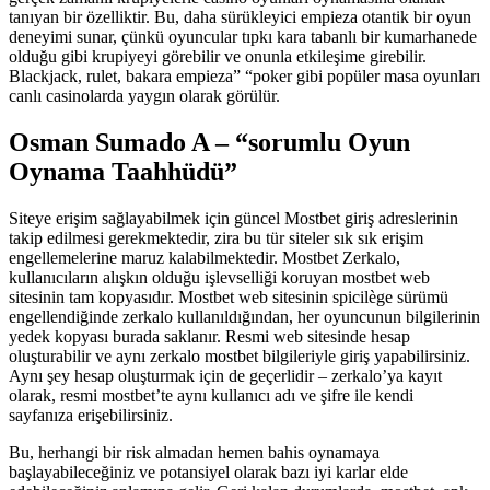
tanıyan bir özelliktir. Bu, daha sürükleyici empieza otantik bir oyun
deneyimi sunar, çünkü oyuncular tıpkı kara tabanlı bir kumarhanede
olduğu gibi krupiyeyi görebilir ve onunla etkileşime girebilir.
Blackjack, rulet, bakara empieza” “poker gibi popüler masa oyunları
canlı casinolarda yaygın olarak görülür.
Osman Sumado A – “sorumlu Oyun
Oynama Taahhüdü”
Siteye erişim sağlayabilmek için güncel Mostbet giriş adreslerinin
takip edilmesi gerekmektedir, zira bu tür siteler sık sık erişim
engellemelerine maruz kalabilmektedir. Mostbet Zerkalo,
kullanıcıların alışkın olduğu işlevselliği koruyan mostbet web
sitesinin tam kopyasıdır. Mostbet web sitesinin spicilège sürümü
engellendiğinde zerkalo kullanıldığından, her oyuncunun bilgilerinin
yedek kopyası burada saklanır. Resmi web sitesinde hesap
oluşturabilir ve aynı zerkalo mostbet bilgileriyle giriş yapabilirsiniz.
Aynı şey hesap oluşturmak için de geçerlidir – zerkalo’ya kayıt
olarak, resmi mostbet’te aynı kullanıcı adı ve şifre ile kendi
sayfanıza erişebilirsiniz.
Bu, herhangi bir risk almadan hemen bahis oynamaya
başlayabileceğiniz ve potansiyel olarak bazı iyi karlar elde