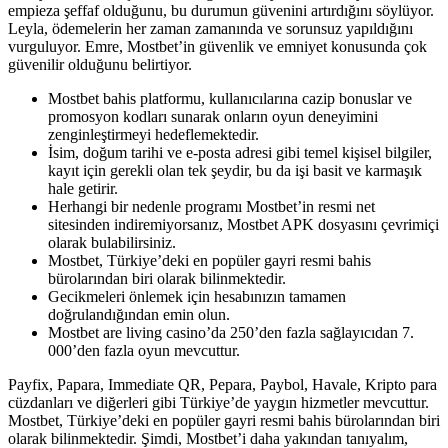
empieza şeffaf olduğunu, bu durumun güvenini artırdığını söylüyor.
Leyla, ödemelerin her zaman zamanında ve sorunsuz yapıldığını
vurguluyor. Emre, Mostbet’in güvenlik ve emniyet konusunda çok
güvenilir olduğunu belirtiyor.
Mostbet bahis platformu, kullanıcılarına cazip bonuslar ve
promosyon kodları sunarak onların oyun deneyimini
zenginleştirmeyi hedeflemektedir.
İsim, doğum tarihi ve e-posta adresi gibi temel kişisel bilgiler,
kayıt için gerekli olan tek şeydir, bu da işi basit ve karmaşık
hale getirir.
Herhangi bir nedenle programı Mostbet’in resmi net
sitesinden indiremiyorsanız, Mostbet APK dosyasını çevrimiçi
olarak bulabilirsiniz.
Mostbet, Türkiye’deki en popüler gayri resmi bahis
bürolarından biri olarak bilinmektedir.
Gecikmeleri önlemek için hesabınızın tamamen
doğrulandığından emin olun.
Mostbet are living casino’da 250’den fazla sağlayıcıdan 7.
000’den fazla oyun mevcuttur.
Payfix, Papara, Immediate QR, Pepara, Paybol, Havale, Kripto para
cüzdanları ve diğerleri gibi Türkiye’de yaygın hizmetler mevcuttur.
Mostbet, Türkiye’deki en popüler gayri resmi bahis bürolarından biri
olarak bilinmektedir. Şimdi, Mostbet’i daha yakından tanıyalım,