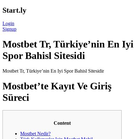
Start.ly
Login
Signup
Mostbet Tr, Türkiye’nin En Iyi
Spor Bahisl Sitesidi
Mostbet Tr, Türkiye’nin En Iyi Spor Bahisl Sitesidir
Mostbet’te Kayıt Ve Giriş
Süreci
Content
Mostbet Nedir?