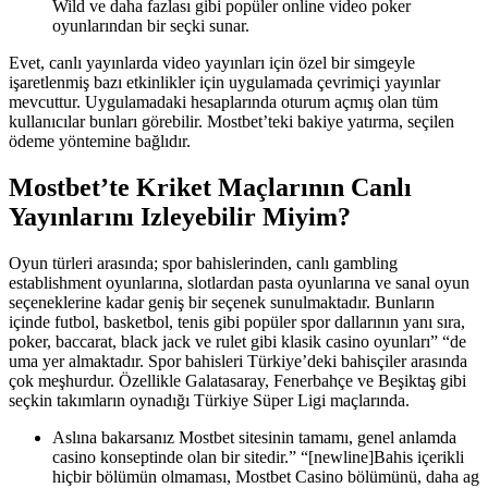
Wild ve daha fazlası gibi popüler online video poker
oyunlarından bir seçki sunar.
Evet, canlı yayınlarda video yayınları için özel bir simgeyle
işaretlenmiş bazı etkinlikler için uygulamada çevrimiçi yayınlar
mevcuttur. Uygulamadaki hesaplarında oturum açmış olan tüm
kullanıcılar bunları görebilir. Mostbet’teki bakiye yatırma, seçilen
ödeme yöntemine bağlıdır.
Mostbet’te Kriket Maçlarının Canlı
Yayınlarını Izleyebilir Miyim?
Oyun türleri arasında; spor bahislerinden, canlı gambling
establishment oyunlarına, slotlardan pasta oyunlarına ve sanal oyun
seçeneklerine kadar geniş bir seçenek sunulmaktadır. Bunların
içinde futbol, basketbol, tenis gibi popüler spor dallarının yanı sıra,
poker, baccarat, black jack ve rulet gibi klasik casino oyunları” “de
uma yer almaktadır. Spor bahisleri Türkiye’deki bahisçiler arasında
çok meşhurdur. Özellikle Galatasaray, Fenerbahçe ve Beşiktaş gibi
seçkin takımların oynadığı Türkiye Süper Ligi maçlarında.
Aslına bakarsanız Mostbet sitesinin tamamı, genel anlamda
casino konseptinde olan bir sitedir.” “[newline]Bahis içerikli
hiçbir bölümün olmaması, Mostbet Casino bölümünü, daha ag