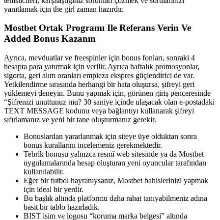
temsilcileri, karşılaştığınız sorunları çözmek ve sorularınızı
yanıtlamak için the girl zaman hazırdır.
Mostbet Ortak Programı Ile Referans Verin Ve
Added Bonus Kazanın
Ayrıca, mevduatlar ve freespinler için bonus fonları, sonraki 4
hesapta para yatırmak için verilir. Ayrıca haftalık promosyonlar,
sigorta, geri alım oranları empieza ekspres güçlendirici de var.
Yetkilendirme sırasında herhangi bir hata oluşursa, şifreyi geri
yüklemeyi deneyin. Bunu yapmak için, görünen giriş penceresinde
“Şifrenizi unuttunuz mu? 30 saniye içinde ulaşacak olan e-postadaki
TEXT MESSAGE kodunu veya bağlantıyı kullanarak şifreyi
sıfırlamanız ve yeni bir tane oluşturmanız gerekir.
Bonuslardan yararlanmak için siteye üye olduktan sonra
bonus kurallarını incelemeniz gerekmektedir.
Tebrik bonusu yalnızca resmî web sitesinde ya da Mostbet
uygulamalarında hesap oluşturan yeni oyuncular tarafından
kullanılabilir.
Eğer bir futbol hayranıysanız, Mostbet bahislerinizi yapmak
için ideal bir yerdir.
Bu başlık altında platformu daha rahat tanıyabilmeniz adına
basit bir tablo hazırladık.
BIST isim ve logosu “koruma marka belgesi” altında