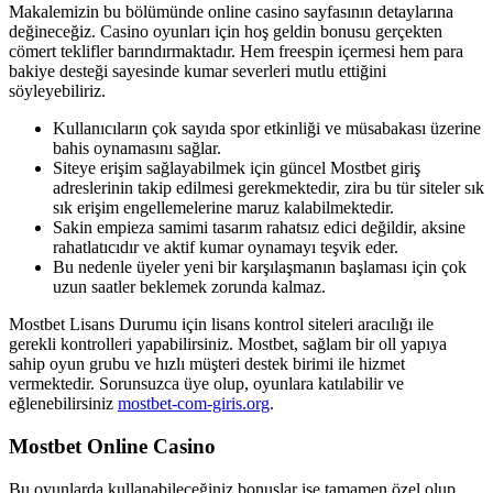
Makalemizin bu bölümünde online casino sayfasının detaylarına
değineceğiz. Casino oyunları için hoş geldin bonusu gerçekten
cömert teklifler barındırmaktadır. Hem freespin içermesi hem para
bakiye desteği sayesinde kumar severleri mutlu ettiğini
söyleyebiliriz.
Kullanıcıların çok sayıda spor etkinliği ve müsabakası üzerine
bahis oynamasını sağlar.
Siteye erişim sağlayabilmek için güncel Mostbet giriş
adreslerinin takip edilmesi gerekmektedir, zira bu tür siteler sık
sık erişim engellemelerine maruz kalabilmektedir.
Sakin empieza samimi tasarım rahatsız edici değildir, aksine
rahatlatıcıdır ve aktif kumar oynamayı teşvik eder.
Bu nedenle üyeler yeni bir karşılaşmanın başlaması için çok
uzun saatler beklemek zorunda kalmaz.
Mostbet Lisans Durumu için lisans kontrol siteleri aracılığı ile
gerekli kontrolleri yapabilirsiniz. Mostbet, sağlam bir oll yapıya
sahip oyun grubu ve hızlı müşteri destek birimi ile hizmet
vermektedir. Sorunsuzca üye olup, oyunlara katılabilir ve
eğlenebilirsiniz
mostbet-com-giris.org
.
Mostbet Online Casino
Bu oyunlarda kullanabileceğiniz bonuslar ise tamamen özel olup