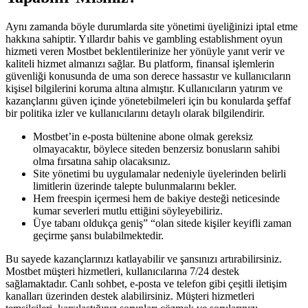
Aynı zamanda böyle durumlarda site yönetimi üyeliğinizi iptal etme
hakkına sahiptir. Yıllardır bahis ve gambling establishment oyun
hizmeti veren Mostbet beklentilerinize her yönüyle yanıt verir ve
kaliteli hizmet almanızı sağlar. Bu platform, finansal işlemlerin
güvenliği konusunda de uma son derece hassastır ve kullanıcıların
kişisel bilgilerini koruma altına almıştır. Kullanıcıların yatırım ve
kazançlarını güven içinde yönetebilmeleri için bu konularda şeffaf
bir politika izler ve kullanıcılarını detaylı olarak bilgilendirir.
Mostbet’in e-posta bültenine abone olmak gereksiz
olmayacaktır, böylece siteden benzersiz bonusların sahibi
olma fırsatına sahip olacaksınız.
Site yönetimi bu uygulamalar nedeniyle üyelerinden belirli
limitlerin üzerinde talepte bulunmalarını bekler.
Hem freespin içermesi hem de bakiye desteği neticesinde
kumar severleri mutlu ettiğini söyleyebiliriz.
Üye tabanı oldukça geniş” “olan sitede kişiler keyifli zaman
geçirme şansı bulabilmektedir.
Bu sayede kazançlarınızı katlayabilir ve şansınızı artırabilirsiniz.
Mostbet müşteri hizmetleri, kullanıcılarına 7/24 destek
sağlamaktadır. Canlı sohbet, e-posta ve telefon gibi çeşitli iletişim
kanalları üzerinden destek alabilirsiniz. Müşteri hizmetleri