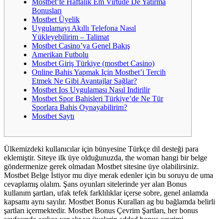
Mostbet’te Haftalık Em Virtude De Yatırma
Bonusları
Mostbet Üyelik
Uygulamayı Akıllı Telefona Nasıl
Yükleyebilirim – Talimat
Mostbet Casino’ya Genel Bakış
Amerikan Futbolu
Mostbet Giriş Türkiye (mostbet Casino)
Online Bahis Yapmak Için Mostbet’i Tercih
Etmek Ne Gibi Avantajlar Sağlar?
Mostbet Ios Uygulaması Nasıl Indirilir
Mostbet Spor Bahisleri Türkiye’de Ne Tür
Sporlara Bahis Oynayabilirim?
Mostbet Saytı
Ülkemizdeki kullanıcılar için bünyesine Türkçe dil desteği para
eklemiştir. Siteye ilk üye olduğunuzda, the woman hangi bir belge
göndermenize gerek olmadan Mostbet sitesine üye olabilirsiniz.
Mostbet Belge İstiyor mu diye merak edenler için bu soruyu de uma
cevaplamış olalım. Şans oyunları sitelerinde yer alan Bonus
kullanım şartları, ufak tefek farklılıklar içerse sobre, genel anlamda
kapsamı aynı sayılır. Mostbet Bonus Kuralları ag bu bağlamda belirli
şartları içermektedir. Mostbet Bonus Çevrim Şartları, her bonus