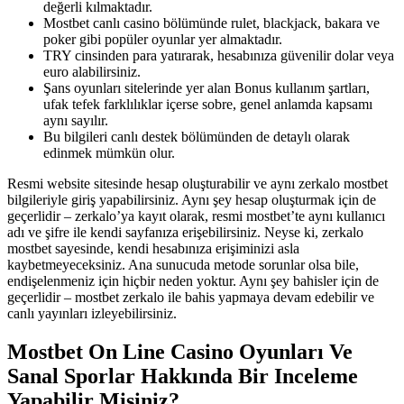
değerli kılmaktadır.
Mostbet canlı casino bölümünde rulet, blackjack, bakara ve
poker gibi popüler oyunlar yer almaktadır.
TRY cinsinden para yatırarak, hesabınıza güvenilir dolar veya
euro alabilirsiniz.
Şans oyunları sitelerinde yer alan Bonus kullanım şartları,
ufak tefek farklılıklar içerse sobre, genel anlamda kapsamı
aynı sayılır.
Bu bilgileri canlı destek bölümünden de detaylı olarak
edinmek mümkün olur.
Resmi website sitesinde hesap oluşturabilir ve aynı zerkalo mostbet
bilgileriyle giriş yapabilirsiniz. Aynı şey hesap oluşturmak için de
geçerlidir – zerkalo’ya kayıt olarak, resmi mostbet’te aynı kullanıcı
adı ve şifre ile kendi sayfanıza erişebilirsiniz. Neyse ki, zerkalo
mostbet sayesinde, kendi hesabınıza erişiminizi asla
kaybetmeyeceksiniz. Ana sunucuda metode sorunlar olsa bile,
endişelenmeniz için hiçbir neden yoktur. Aynı şey bahisler için de
geçerlidir – mostbet zerkalo ile bahis yapmaya devam edebilir ve
canlı yayınları izleyebilirsiniz.
Mostbet On Line Casino Oyunları Ve
Sanal Sporlar Hakkında Bir Inceleme
Yapabilir Misiniz?