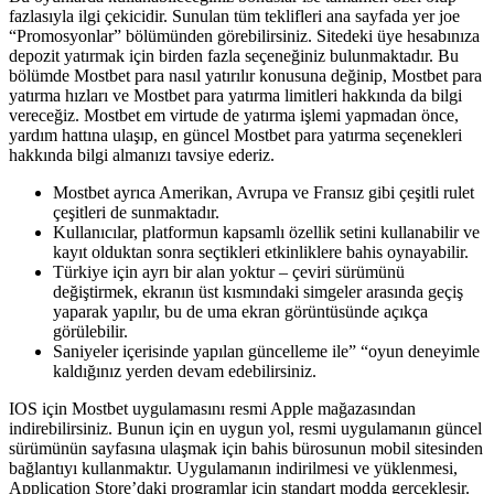
fazlasıyla ilgi çekicidir. Sunulan tüm teklifleri ana sayfada yer joe
“Promosyonlar” bölümünden görebilirsiniz. Sitedeki üye hesabınıza
depozit yatırmak için birden fazla seçeneğiniz bulunmaktadır. Bu
bölümde Mostbet para nasıl yatırılır konusuna değinip, Mostbet para
yatırma hızları ve Mostbet para yatırma limitleri hakkında da bilgi
vereceğiz. Mostbet em virtude de yatırma işlemi yapmadan önce,
yardım hattına ulaşıp, en güncel Mostbet para yatırma seçenekleri
hakkında bilgi almanızı tavsiye ederiz.
Mostbet ayrıca Amerikan, Avrupa ve Fransız gibi çeşitli rulet
çeşitleri de sunmaktadır.
Kullanıcılar, platformun kapsamlı özellik setini kullanabilir ve
kayıt olduktan sonra seçtikleri etkinliklere bahis oynayabilir.
Türkiye için ayrı bir alan yoktur – çeviri sürümünü
değiştirmek, ekranın üst kısmındaki simgeler arasında geçiş
yaparak yapılır, bu de uma ekran görüntüsünde açıkça
görülebilir.
Saniyeler içerisinde yapılan güncelleme ile” “oyun deneyimle
kaldığınız yerden devam edebilirsiniz.
IOS için Mostbet uygulamasını resmi Apple mağazasından
indirebilirsiniz. Bunun için en uygun yol, resmi uygulamanın güncel
sürümünün sayfasına ulaşmak için bahis bürosunun mobil sitesinden
bağlantıyı kullanmaktır. Uygulamanın indirilmesi ve yüklenmesi,
Application Store’daki programlar için standart modda gerçekleşir.