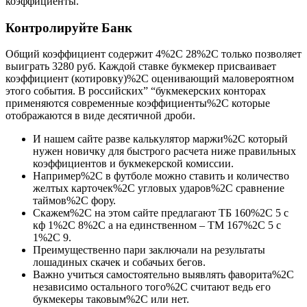
коэффициенты.
Контролируйте Банк
Общий коэффициент содержит 4%2C 28%2C только позволяет
выиграть 3280 руб. Каждой ставке букмекер присваивает
коэффициент (котировку)%2C оценивающий маловероятном
этого события. В российских” “букмекерских конторах
применяются современные коэффициенты%2C которые
отображаются в виде десятичной дроби.
И нашем сайте разве калькулятор маржи%2C который
нужен новичку для быстрого расчета ниже правильных
коэффициентов и букмекерской комиссии.
Например%2C в футболе можно ставить и количество
желтых карточек%2C угловых ударов%2C сравнение
таймов%2C фору.
Скажем%2C на этом сайте предлагают ТБ 160%2C 5 с
кф 1%2C 8%2C а на единственном – ТМ 167%2C 5 с
1%2C 9.
Преимущественно пари заключали на результаты
лошадиных скачек и собачьих бегов.
Важно учиться самостоятельно выявлять фаворита%2C
независимо остального того%2C считают ведь его
букмекеры таковым%2C или нет.