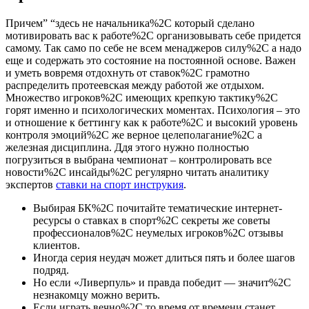
Причем” “здесь не начальника%2C который сделано
мотивировать вас к работе%2C организовывать себе придется
самому. Так само по себе не всем менаджеров силу%2C а надо
еще и содержать это состояние на постоянной основе. Важен
и уметь вовремя отдохнуть от ставок%2C грамотно
распределить протеевская между работой же отдыхом.
Множество игроков%2C имеющих крепкую тактику%2C
горят именно и психологических моментах. Психология – это
и отношение к беттингу как к работе%2C и высокий уровень
контроля эмоций%2C же верное целеполагание%2C а
железная дисциплина. Ддя этого нужно полностью
погрузиться в выбрана чемпионат – контролировать все
новости%2C инсайды%2C регулярно читать аналитику
экспертов
ставки на спорт инструкия
.
Выбирая БК%2C почитайте тематические интернет-
ресурсы о ставках в спорт%2C секреты же советы
профессионалов%2C неумелых игроков%2C отзывы
клиентов.
Иногда серия неудач может длиться пять и более шагов
подряд.
Но если «Ливерпуль» и правда победит — значит%2C
незнакомцу можно верить.
Если играть вечно%2C то время от времени станет