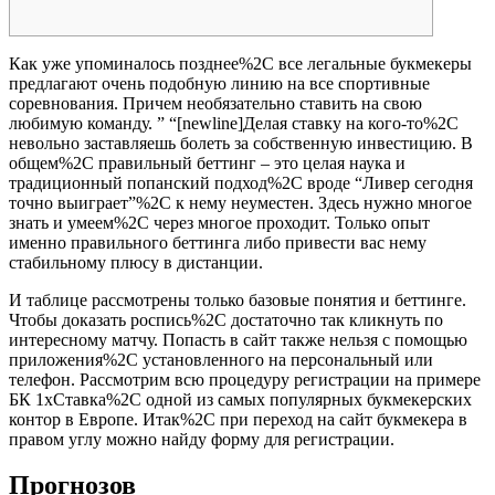
Как уже упоминалось позднее%2C все легальные букмекеры
предлагают очень подобную линию на все спортивные
соревнования. Причем необязательно ставить на свою
любимую команду. ” “[newline]Делая ставку на кого-то%2C
невольно заставляешь болеть за собственную инвестицию. В
общем%2C правильный беттинг – это целая наука и
традиционный попанский подход%2C вроде “Ливер сегодня
точно выиграет”%2C к нему неуместен. Здесь нужно многое
знать и умеем%2C через многое проходит. Только опыт
именно правильного беттинга либо привести вас нему
стабильному плюсу в дистанции.
И таблице рассмотрены только базовые понятия и беттинге.
Чтобы доказать роспись%2C достаточно так кликнуть по
интересному матчу. Попасть в сайт также нельзя с помощью
приложения%2C установленного на персональный или
телефон. Рассмотрим всю процедуру регистрации на примере
БК 1хСтавка%2C одной из самых популярных букмекерских
контор в Европе. Итак%2C при переход на сайт букмекера в
правом углу можно найду форму для регистрации.
Прогнозов