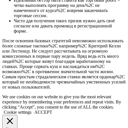
Идеальный беттор быть ставить как торговый робот –
четко выполнять программу на день%2C не
намеченного от курса%2C вовремя заканчивать
торговые сессии.
Часто ддя получения таких призов нужно дать своё
согласие или давать промокод в регистрационной
форме.
После освоения базовых стратегий невозможно использовать
более сложные тактики%2C например%2C Критерий Келли
или Лестницу. Не следует рассчитывать на огромную
комиссионных в первые пару недель. Вряд ведь есть много
людей%2C которые живут благодаря заработанному на
ставках. Проще сорвать куш и наслаждаться им%2C
возможно%2C в протяжении значительной части жизни.
Самым простым страдальческим ставки является ординар%2C
который не необходимости чрезвычайных умственных усилий
от новых пользователей.
We use cookies on our website to give you the most relevant
experience by remembering your preferences and repeat visits. By
clicking “Accept”, you consent to the use of ALL the cookies.
Cookie settings
ACCEPT