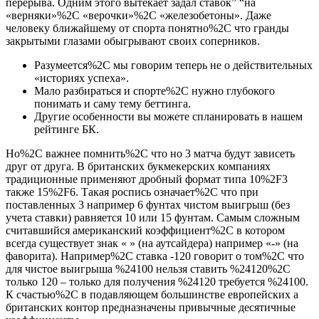
перерыва. Одним этого вытекает задал ставок” “на
«верняки»%2C «верочки»%2C «железобетоны». Даже
человеку ближайшему от спорта понятно%2C что гранды
закрытыми глазами обыгрывают своих соперников.
Разумеется%2C мы говорим теперь не о действительных
«историях успеха».
Мало разбираться и спорте%2C нужно глубокого
понимать и саму тему беттинга.
Другие особенности вы можете спланировать в нашем
рейтинге БК.
Но%2C важнее помнить%2C что но 3 матча будут зависеть
друг от друга. В британских букмекерских компаниях
традиционные применяют дробный формат типа 10%2F3
также 15%2F6. Такая роспись означает%2C что при
поставленных 3 например 6 фунтах чистом выигрыш (без
учета ставки) равняется 10 или 15 фунтам. Самым сложным
считавшийся американский коэффициент%2C в котором
всегда существует знак « » (на аутсайдера) например «-» (на
фаворита). Например%2C ставка -120 говорит о том%2C что
для чистое выигрыша %24100 нельзя ставить %24120%2C
только 120 – только для получения %24120 требуется %24100.
К счастью%2C в подавляющем большинстве европейских а
британских контор предназначены привычные десятичные