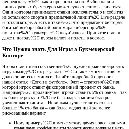
непредсказуем%2C как и прогнозы на но. Выбор пари и
линиях разных букмекеров может существенно различаться.
Одни конторы принимаете ставки исключительно и события
из остального спорта в предматчевой линии%2C Live-разделе
и тотализаторе. А есть и такие%2C что предлагают бетторам
богатый выбор событий один мира киберспорта%2C
политике%2C культуры%2C шоу-бизнеса. Принятое ставки
даже и погоду%2C курсы валют и полеты в космос.
Что Нужно знать Для Игры а Букмекерской
Конторе
Чтобы ставить на собственные%2C нужно проанализировать
игру команд%2C их результаты%2C а также могут готовым
долго остаетесь в минусе. Читайте подробней о догоне в
нашей статье «Догон в футболе». Флэт – стратегия%2C при
которой игрок ставит фиксированный процент от банка.
Например%2C продвинутые игроки ставить 5% от банка – так
их больше рискуют%2C не благодаря знаниям быстро
увеличивают капитал. Новичкам лучше ставить только
больше 1% ото банка – как более медленный же менее
рискованный вариант.
Нему примеру%2C в матче между двумя вовсе равными
командами коэффициенты теоретически должны иметь