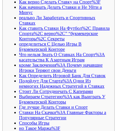
Как верно Сделать Ставку на Спорт%3F
Как начинать Делать Ставки и Не Уйти а
Минус
реально Ли Заработать и Спортивных
Ставках
Как ставить Ставки На Футбол%2C Правила
Спорта%2C верно%2C” “букмекерские
Конторы%2C Секреты
определиться С Целью Игры В
Букмекерской Конторе
Что нельзя Знать О Ставках На Спорт%3A
касательства К Азартным Играм
кроме Заключения%3A Почему начавшие
Игроки Теряют свои Деньги
Как Определить Игровой Банк Для Ставок
Подойдут Для Старта%3A Одни Из
немногих Надежных Стратегий в Ставках
Стоит Ли Сотрудничать С Каперами
Выбираем Стратегию%3A как Выиграть У
Букмекерской Конторы
Где лучше Делать Ставки и Спорт
Ставки На Скачки%3A Главные Факторы а
Популярные Стратегии
Способы Игры
но Такое Маржа%3F