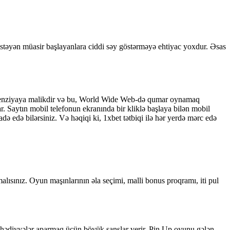
stəyən müasir başlayanlara ciddi səy göstərməyə ehtiyac yoxdur. Əsas
lisenziyaya malikdir və bu, World Wide Web-də qumar oynamaq
var. Saytın mobil telefonun ekranında bir kliklə başlaya bilən mobil
ə edə bilərsiniz. Və həqiqi ki, 1xbet tətbiqi ilə hər yerdə mərc edə
malısınız. Oyun maşınlarının əla seçimi, malli bonus proqramı, iti pul
li hədiyyələr aparmaq üçün böyük şanslar verir. Pin Up oyunu gələn