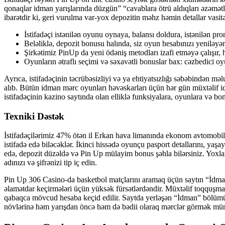
qonaqlar idman yarışlarında düzgün” “cavablara ötrü aldıqları əzəmət
ibarətdir ki, geri vurulma var-yox depozitin məhz həmin detallar vasi
İstifadəçi istənilən oyunu oynaya, balansı doldura, istənilən pr
Beləliklə, depozit bonusu halında, siz oyun hesabınızı yeniləyə
Şirkətimiz PinUp da yeni ödəniş metodları izafi etməyə çalışır, 
Oyunların ətraflı seçimi və səxavətli bonuslar bax: cəzbedici oy
Ayrıca, istifadəçinin təcrübəsizliyi və ya ehtiyatsızlığı səbəbindən məl
alıb. Bütün idman mərc oyunları həvəskarları üçün hər gün müxtəlif i
istifadəçinin kazino saytında olan elliklə funksiyalara, oyunlara və bon
Texniki Dəstək
İstifadəçilərimiz 47% ötən il Erkan hava limanında ekonom avtomobil 
istifadə edə biləcəklər. İkinci hissədə oyunçu pasport detallarını, ya
edə, depozit düzəldə və Pin Up mülayim bonus şəhla bilərsiniz. Yoxlam
adınızı və şifrənizi tip iç edin.
Pin Up 306 Casino-da basketbol matçlarını aramaq üçün saytın “İdma
əlamətdar keçirmələri üçün yüksək fürsətlərdəndir. Müxtəlif toqquşm
qabaqca mövcud hesaba keçid edilir. Saytda yerləşən “İdman” bölümün
növlərinə həm yarışdan öncə həm də bədii olaraq mərclər görmək m