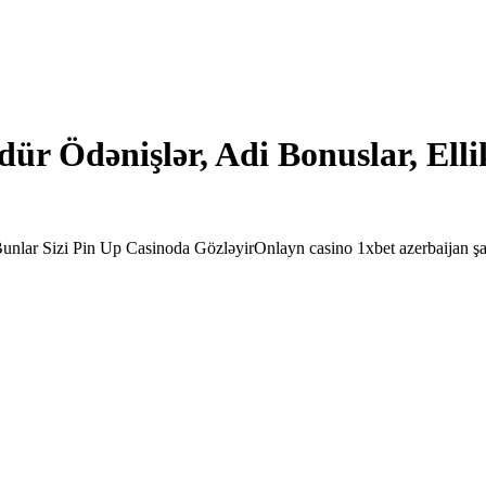
ür Ödənişlər, Adi Bonuslar, Elli
Bunlar Sizi Pin Up Casinoda Gözləyir
Onlayn casino 1xbet azerbaijan şa