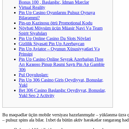
Bonus 100 , Başlanğıc, Idman Mərclər
Virtual Reality
Pin Up Casino Oyunlarını Pulsuz Oynaya
Bilərəmmi?
Pin-up Kazinosu ötrü Promotional Kodu
Növbəti Mövsüm üçün Müasir Navi Və Team
Spirit Siyahıları
Pin Up Online Casino Da Slots Növləri
Gizlilik Siyasəti Pin Up Azerbaycan
Pin Up Aviator – Oyunun Xüsusiyyətləri Və
Prinsipi
Pin Up Casino Online Seyrək Azerbaijan Пин
Ап Казино Pinup Rəsmi Saytı Pin Ap Gamble
306
Pul Qoyuluşları:
Pin Up 306 Casino Giriş Qeydiyyat, Bonuslar,
Yukl
Bet 306 Casino Başlanğıc Qeydiyyat, Bonuslar,
Yukl Seo 2 Activity
Bu məqsədlər üçün mobile versiyası hazırlanmışdır – yüklənmə üzrə qu
– pulsuz spins ala bilər. 1xbet da bütün aktiv hərəkətlər rəngarəng həd