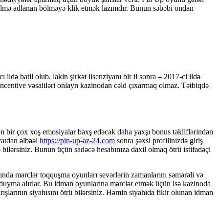
rtülmə adlanan bölməyə klik etmək lazımdır. Bunun səbəbi ondan
ldə batil olub, lakin şirkət lisenziyanı bir il sonra – 2017-ci ildə
incentive vəsaitləri onlayn kazinodan cəld çıxarmaq olmaz. Tətbiqdə
ən bir çox xoş emosiyalar bəxş edəcək daha yaxşı bonus təkliflərindən
yyatdan əlbəəl
https://pin-up-az-24.com
sonra şəxsi profilinizdə giriş
bilərsiniz. Bunun üçün sadəcə hesabınıza daxil olmaq ötrü istifadəçi
da mərclər toqquşma oyunları sevərlərin zamanlarını səmərəli və
 duyma alırlar. Bu idman oyunlarına mərclər etmək üçün isə kazinoda
rının siyahısını ötrü bilərsiniz. Həmin siyahıda fikir olunan idman