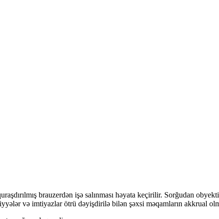
raşdırılmış brauzerdən işə salınması həyata keçirilir. Sorğudan obyekt
iyyələr və imtiyazlar ötrü dəyişdirilə bilən şəxsi məqamların akkrual olma