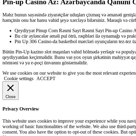
Pin-up Casino Az: Azərbaycanda Qanuni 
Məhz bunun sayəsində ziyarətçilər uduşları çixmaq və əmanəti genişlət
həmçinin onu hər hansı vahid şeyə xərcləyə bilərsiniz. Maraqlı və cü
Qeydiyyat Pinup Com Rəsmi Sayt Rəsmi Sayt Pin-up Casino A
Bu cür əyləncələr əməli pul ötrü, rəqibləri ilə oynamağı və prak
Pin Up 306 Casino-da basketbol mərcləri oyunçuların tez-tez ü
Bütün Pin-Up kazino slot maşınları vahid bölmədə yerləşir və populya
qeydiyyatdan keçirməlidir. Bunu var-yox oyun şirkətinin mahiyyət qay
nömrəni və ya e-poçt ünvanını göstərməlidir.
We use cookies on our website to give you the most relevant experien
Cookie settings
ACCEPT
Close
Privacy Overview
This website uses cookies to improve your experience while you navigat
working of basic functionalities of the website. We also use third-pa
consent. You also have the option to opt-out of these cookies. But op