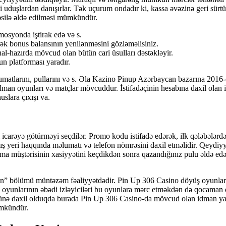
li uduşlardan danışırlar. Tək uçurum ondadır ki, kassa əvəzinə geri sü
təsilə əldə edilməsi mümkündür.
omosyonda iştirak edə və s.
rək bonus balansının yenilənməsini gözləməlisiniz.
hal-hazırda mövcud olan bütün cari üsulları dəstəkləyir.
un platforması yaradır.
umatlarını, pullarını və s. Əla Kazino Pinup Azərbaycan bazarına 2016-cı i
dman oyunları və matçlar mövcuddur. İstifadəçinin hesabına daxil olan 
uslara çıxışı va.
icarəyə götürməyi seçdilər. Promo kodu istifadə edərək, ilk qələbələrd
şayış yeri haqqında məlumatı və telefon nömrəsini daxil etməlidir. Qeydi
a müştərisinin xasiyyətini keçdikdən sonra qazandığınız pulu əldə edə 
n” bölümü müntəzəm fəaliyyətdədir. Pin Up 306 Casino döyüş oyunların
a oyunlarının əbədi izləyiciləri bu oyunlara mərc etməkdən də qocaman
ə daxil olduqda burada Pin Up 306 Casino-da mövcud olan idman yarışla
ümkündür.