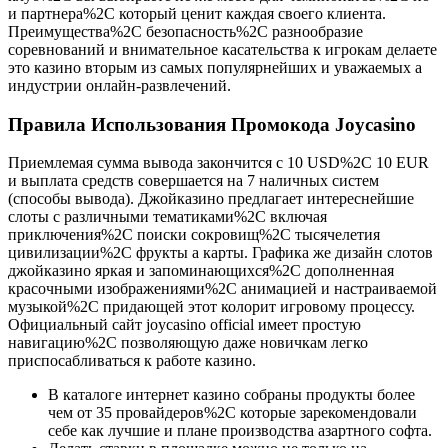
и партнера%2C который ценит каждая своего клиента.
Преимущества%2C безопасность%2C разнообразие
соревнований и внимательное касательства к игрокам делаете
это казино вторым из самых популярнейших и уважаемых а
индустрии онлайн-развлечений.
Правила Использования Промокода Joycasino
Приемлемая сумма вывода закончится с 10 USD%2C 10 EUR
и выплата средств совершается на 7 наличных систем
(способы вывода). Джойказино предлагает интереснейшие
слоты с различными тематиками%2C включая
приключения%2C поиски сокровищ%2C тысячелетия
цивилизации%2C фрукты а карты. Графика же дизайн слотов
джойказино яркая и запоминающихся%2C дополненная
красочными изображениями%2C анимацией и настраиваемой
музыкой%2C придающей этот колорит игровому процессу.
Официальный сайт joycasino official имеет простую
навигацию%2C позволяющую даже новичкам легко
приспосабливаться к работе казино.
В каталоге интернет казино собраны продукты более
чем от 35 провайдеров%2C которые зарекомендовали
себе как лучшие и плане производства азартного софта.