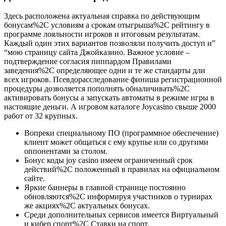
Здесь расположена актуальная справка по действующим
бонусам%2C условиям а срокам отыгрыша%2C рейтингу в
программе лояльности игроков и итоговым результатам.
Каждый один этих вариантов позволяли получить доступ и”
“мою страницу сайта Джойказино. Важное условие –
подтверждение согласия пиппардом Правилами
заведения%2C определяющее одни и те же стандарты дли
всех игроков. Псевдорасследование финиша регистрационной
процедуры дозволяется пополнять обналичивать%2C
активировать бонусы а запускать автоматы в режиме игры в
настоящие деньги. А игровом каталоге Joycasino свыше 2000
работ от 32 крупных.
Вопреки специальному ПО (программное обеспечение)
клиент может общаться с ему крупье или со другими
оппонентами за столом.
Бонус коды joy casino имеем ограниченный срок
действий%2C положенный в правилах на официальном
сайте.
Яркие баннеры в главной странице постоянно
обновляются%2C информируя участников о турнирах
же акциях%2C актуальных бонусах.
Среди дополнительных сервисов имеется Виртуальный
и кибер спорт%2C Ставки на спорт.