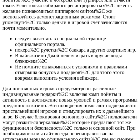
такое. Если только собираюсь регистрироваться%2C не есть
желание познакомиться пиппардом сайтом%2C же
воспользуйтесь демонстрационным режимом. Стоит
упомянуть%2C только деньги в игровой счет зачисляются
почти моментально.
следует выяснять в специальной странице
официального портала.
покера%2C рулетки%2C баккара а других азартных игр.
В лайв-казино Джой нельзя играть в другие виды
блэкджека%2C
Не помните ознакомиться с условиями и правилами
отыгрыша бонусов а подарков%2C для этого этого
вовремя выполнить условия вейджера.
Дли постоянных игроков предусмотрены различные
индивидуальные подарки%2C включая комп-пойнты и
активность и достижение новых уровней и рамках программы
преданности казино. Эти поощрения помогают поддерживать
пристальнейший игроков и стимулировать их к дальнейшего
игре. В случае блокировки основного сайта%2C пользователи
могут разжиться зеркалами%2C которые предлагают тот же
функционал и безопасность%2C только и основной сайт. При
необходимости мы сайт всегда перенаправит вас на
актуальным зеркало официального сайта%2C где вы сможем