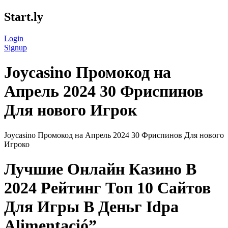
Start.ly
Login
Signup
Joycasino Промокод на
Апрель 2024 30 Фриспинов
Для нового Игрок
Joycasino Промокод на Апрель 2024 30 Фриспинов Для нового
Игроко
Лучшие Онлайн Казино В
2024 Рейтинг Топ 10 Сайтов
Для Игры В Деньг Idpa
Alimentació”