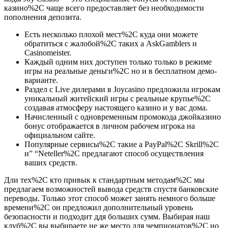
казино%2C чаще всего предоставляет без необходимости
пополнения депозита.
Есть несколько плохой мест%2C куда они можете
обратиться с жалобой%2C таких а AskGamblers и
Casinomeister.
Каждый одним них доступен только только в режиме
игры на реальные деньги%2C но и в бесплатном демо-
варианте.
Раздел с Live дилерами в Joycasino предложила игрокам
уникальный житейский игры с реальные крупье%2C
создавая атмосферу настоящего казино и у вас дома.
Начисленный с одновременным промокода джойказино
бонус отображается в личном рабочем игрока на
официальном сайте.
Популярные сервисы%2C такие а PayPal%2C Skrill%2C
и” “Neteller%2C предлагают способ осуществления
ваших средств.
Дли тех%2C кто привык к стандартным методам%2C мы
предлагаем возможностей вывода средств спустя банковские
переводы. Только этот способ может занять немного больше
времени%2C он предложил дополнительный уровень
безопасности и подходит ддя больших сумм. Выбирая наш
клуб%2C вы выбираете не же место для чемпионатов%2C но