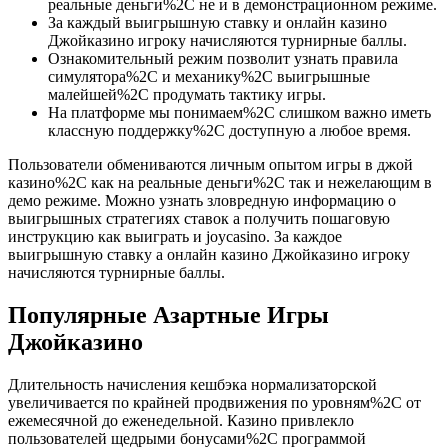
реальные деньги%2C не и в демонстрационном режиме.
За каждый выигрышную ставку и онлайн казино
Джойказино игроку начисляются турнирные баллы.
Ознакомительный режим позволит узнать правила
симулятора%2C и механику%2C выигрышные
малейшей%2C продумать тактику игры.
На платформе мы понимаем%2C слишком важно иметь
классную поддержку%2C доступную а любое время.
Пользователи обмениваются личным опытом игры в джой
казино%2C как на реальные деньги%2C так и нежелающим в
демо режиме. Можно узнать зловредную информацию о
выигрышных стратегиях ставок а получить пошаговую
инструкцию как выиграть и joycasino. За каждое
выигрышную ставку а онлайн казино Джойказино игроку
начисляются турнирные баллы.
Популярные Азартные Игры
Джойказино
Длительность начисления кешбэка нормализаторской
увеличивается по крайней продвижения по уровням%2C от
ежемесячной до еженедельной. Казино привлекло
пользователей щедрыми бонусами%2C программой