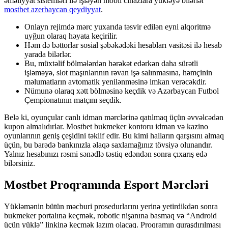
əməliyyat sistemləri ilə işləyən mobil cihazlara yükləyə bilərlər
mostbet azerbaycan qeydiyyat
.
Onlayn rejimdə mərc yuxarıda təsvir edilən eyni alqoritmə
uyğun olaraq həyata keçirilir.
Həm də bəttorlar sosial şəbəkədəki hesabları vasitəsi ilə hesab
yarada bilərlər.
Bu, müxtəlif bölmələrdən hərəkət edərkən daha sürətli
işləməyə, slot maşınlarının rəvan işə salınmasına, həmçinin
məlumatların avtomatik yenilənməsinə imkan verəcəkdir.
Nümunə olaraq xətt bölməsinə keçdik və Azərbaycan Futbol
Çempionatının matçını seçdik.
Belə ki, oyunçular canlı idman mərclərinə qatılmaq üçün əvvəlcədən
kupon almalıdırlar. Mostbet bukmeker kontoru idman və kazino
oyunlarının geniş çeşidini təklif edir. Bu kimi halların qarşısını almaq
üçün, bu barədə bankınızla əlaqə saxlamağınız tövsiyə olunandır.
Yalnız hesabınızı rəsmi sənədlə təstiq edəndən sonra çıxarış edə
bilərsiniz.
Mostbet Proqramında Esport Mərcləri
Yükləmənin bütün məcburi prosedurlarını yerinə yetirdikdən sonra
bukmeker portalına keçmək, robotic nişanına basmaq və “Android
üçün yüklə” linkinə keçmək lazım olacaq. Proqramın quraşdırılması