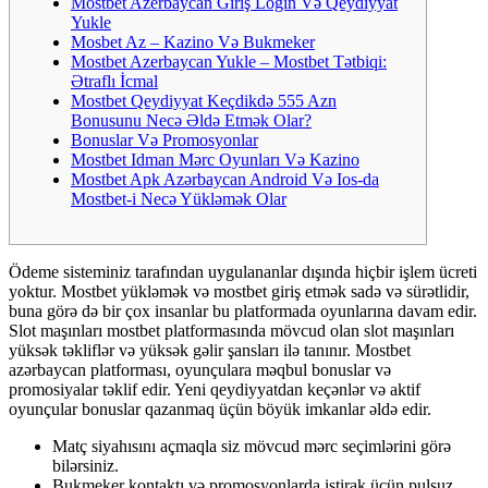
Mostbet Azerbaycan Giriş Login Və Qeydiyyat
Yukle
Mosbet Az – Kazino Və Bukmeker
Mostbet Azerbaycan Yukle – Mostbet Tətbiqi:
Ətraflı İcmal
Mostbet Qeydiyyat Keçdikdə 555 Azn
Bonusunu Necə Əldə Etmək Olar?
Bonuslar Və Promosyonlar
Mostbet Idman Mərc Oyunları Və Kazino
Mostbet Apk Azərbaycan Android Və Ios-da
Mostbet-i Necə Yükləmək Olar
Ödeme sisteminiz tarafından uygulananlar dışında hiçbir işlem ücreti
yoktur. Mostbet yükləmək və mostbet giriş etmək sadə və sürətlidir,
buna görə də bir çox insanlar bu platformada oyunlarına davam edir.
Slot maşınları mostbet platformasında mövcud olan slot maşınları
yüksək təkliflər və yüksək gəlir şansları ilə tanınır. Mostbet
azərbaycan platforması, oyunçulara məqbul bonuslar və
promosiyalar təklif edir. Yeni qeydiyyatdan keçənlər və aktif
oyunçular bonuslar qazanmaq üçün böyük imkanlar əldə edir.
Matç siyahısını açmaqla siz mövcud mərc seçimlərini görə
bilərsiniz.
Bukmeker kontaktı və promosyonlarda iştirak üçün pulsuz