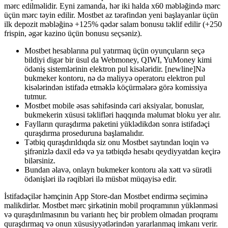
mərc edilməlidir. Eyni zamanda, hər iki halda x60 məbləğində mərc
üçün mərc təyin edilir. Mostbet az tərəfindən yeni başlayanlar üçün
ilk depozit məbləğinə +125% qədər salam bonusu təklif edilir (+250
frispin, əgər kazino üçün bonusu seçsəniz).
Mostbet hesablarına pul yatırmaq üçün oyunçuların seçə
bildiyi digər bir üsul da Webmoney, QIWI, YuMoney kimi
ödəniş sistemlərinin elektron pul kisələridir. [newline]Nə
bukmeker kontoru, nə də maliyyə operatoru elektron pul
kisələrindən istifadə etməklə köçürmələrə görə komissiya
tutmur.
Mostbet mobile əsas səhifəsində cari aksiyalar, bonuslar,
bukmekerin xüsusi təklifləri haqqında məlumat bloku yer alır.
Faylların quraşdırma paketini yüklədikdən sonra istifadəçi
quraşdırma proseduruna başlamalıdır.
Tətbiq quraşdırıldıqda siz onu Mostbet saytından loqin və
şifrənizlə daxil edə və ya tətbiqdə hesabı qeydiyyatdan keçirə
bilərsiniz.
Bundan əlavə, onlayn bukmeker kontoru əla xətt və sürətli
ödənişləri ilə rəqibləri ilə müsbət müqayisə edir.
İstifadəçilər həmçinin App Store-dan Mostbet endirmə seçiminə
malikdirlər. Mostbet mərc şirkətinin mobil proqramının yüklənməsi
və quraşdırılmasının bu variantı heç bir problem olmadan proqramı
quraşdırmaq və onun xüsusiyyətlərindən yararlanmaq imkanı verir.