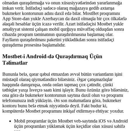
olmadan quraşdırmağa və onun xüsusiyyətlərindən yararlanmağa
imkan verir. İstifadəçi sadəcə olaraq mağazaya gedib axtarışa
bukmeker kontorunun adını daxil edə bilər. MostBet proqramını
App Store-dan yukle Azerbaycan da daxil olmaqla bir çox ölkələrlə
əlaqəli hesablar üçün icazə verilir. Azart istifadəçisi Mostbet yukle
əməliyyat sistemi çalışan mobil qurğuya müvəffəq olduqdan sonra
cihazda proqram təminatının quraşdırılmasına başlamaq olar.
Faylların quraşdırılması paketini yüklədikdən sonra istifadəçi
quraşdırma prosesinə başlamalıdır.
Mostbet-i Android-də Quraşdırmaq Üçün
Təlimatlar
Bununla belə, qərar qəbul etməzdən əvvəl bütün variantların işini
müstəqil olaraq qiymətləndirə bilərsiniz. Əgər çatışmazlıqlar
haqqında danışırıqsa, onda onları tapmaq çox çətindir, çünki
tətbiqlər yaxşı İsveçrə saatı kimi işləyir. Bunu özünüz görə bilərsiniz,
ona görə də bukmeker kontorunun saytına daxil olun və proqramı
telefonunuza indi yükləyin. Ən son məlumatlara görə, bukmeker
kontoru bunu belə etmək niyyətində deyil. Fakt budur ki,
kompüterdə Mostbet proqramını inkişaf etdirməyə ehtiyac yoxdur.
Mobil proqramlar üçün Mostbet veb-saytında iOS və Android
üçün proqramları yükləmək üçün keçidlər olan xüsusi səhifə