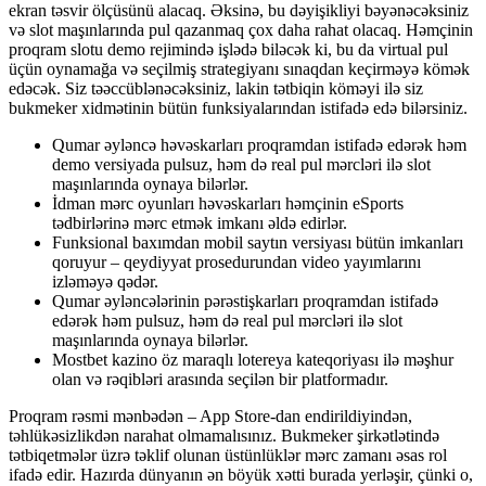
ekran təsvir ölçüsünü alacaq. Əksinə, bu dəyişikliyi bəyənəcəksiniz
və slot maşınlarında pul qazanmaq çox daha rahat olacaq. Həmçinin
proqram slotu demo rejimində işlədə biləcək ki, bu da virtual pul
üçün oynamağa və seçilmiş strategiyanı sınaqdan keçirməyə kömək
edəcək. Siz təəccüblənəcəksiniz, lakin tətbiqin köməyi ilə siz
bukmeker xidmətinin bütün funksiyalarından istifadə edə bilərsiniz.
Qumar əyləncə həvəskarları proqramdan istifadə edərək həm
demo versiyada pulsuz, həm də real pul mərcləri ilə slot
maşınlarında oynaya bilərlər.
İdman mərc oyunları həvəskarları həmçinin eSports
tədbirlərinə mərc etmək imkanı əldə edirlər.
Funksional baxımdan mobil saytın versiyası bütün imkanları
qoruyur – qeydiyyat prosedurundan video yayımlarını
izləməyə qədər.
Qumar əyləncələrinin pərəstişkarları proqramdan istifadə
edərək həm pulsuz, həm də real pul mərcləri ilə slot
maşınlarında oynaya bilərlər.
Mostbet kazino öz maraqlı lotereya kateqoriyası ilə məşhur
olan və rəqibləri arasında seçilən bir platformadır.
Proqram rəsmi mənbədən – App Store-dan endirildiyindən,
təhlükəsizlikdən narahat olmamalısınız. Bukmeker şirkətlətində
tətbiqetmələr üzrə təklif olunan üstünlüklər mərc zamanı əsas rol
ifadə edir. Hazırda dünyanın ən böyük xətti burada yerləşir, çünki o,