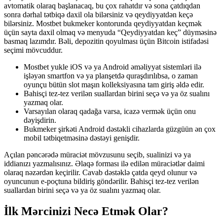
avtomatik olaraq başlanacaq, bu çox rahatdır və sona çatdıqdan
sonra dərhal tətbiqə daxil ola bilərsiniz və qeydiyyatdən keçə
bilərsiniz. Mostbet bukmeker kontorunda qeydiyyatdan keçmək
üçün sayta daxil olmaq və menyuda “Qeydiyyatdan keç” düyməsinə
basmaq lazımdır. Bəli, depozitin qoyulması üçün Bitcoin istifadəsi
seçimi mövcuddur.
Mostbet yukle iOS və ya Android əməliyyat sistemləri ilə
işləyən smartfon və ya planşetdə quraşdırılıbsa, o zaman
oyunçu bütün slot maşın kolleksiyasına tam giriş əldə edir.
Bahisçi tez-tez verilən suallardan birini seçə və ya öz sualını
yazmaq olar.
Varsayılan olaraq qadağa varsa, icazə vermək üçün onu
dəyişdirin.
Bukmeker şirkəti Android dəstəkli cihazlarda güzgüün ən çox
mobil tətbiqetməsinə dəstəyi genişdir.
Açılan pəncərədə müraciət mövzusunu seçib, sualinizi və ya
iddianızı yazmalısınız. Əlaqə forması ilə edilən müraciətlər daimi
olaraq nəzərdən keçirilir. Cavab dəstəklə çatda qeyd olunur və
oyuncunun e-poçtuna bildiriş göndərilir. Bahisçi tez-tez verilən
suallardan birini seçə və ya öz sualını yazmaq olar.
İlk Mərcinizi Necə Etmək Olar?