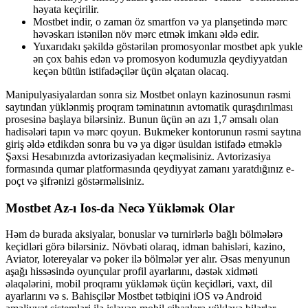
həyata keçirilir.
Mostbet indir, o zaman öz smartfon və ya planşetində mərc
həvəskarı istənilən növ mərc etmək imkanı əldə edir.
Yuxarıdakı şəkildə göstərilən promosyonlar mostbet apk yukle
ən çox bahis edən və promosyon kodumuzla qeydiyyatdan
keçən bütün istifadəçilər üçün əlçatan olacaq.
Manipulyasiyalardan sonra siz Mostbet onlayn kazinosunun rəsmi
saytından yüklənmiş proqram təminatının avtomatik quraşdırılması
prosesinə başlaya bilərsiniz. Bunun üçün ən azı 1,7 əmsalı olan
hadisələri tapın və mərc qoyun. Bukmeker kontorunun rəsmi saytına
giriş əldə etdikdən sonra bu və ya digər üsuldan istifadə etməklə
Şəxsi Hesabınızda avtorizasiyadan keçməlisiniz. Avtorizasiya
formasında qumar platformasında qeydiyyat zamanı yaratdığınız e-
poçt və şifrənizi göstərməlisiniz.
Mostbet Az-ı Ios-da Necə Yükləmək Olar
Həm də burada aksiyalar, bonuslar və turnirlərlə bağlı bölmələrə
keçidləri görə bilərsiniz. Növbəti olaraq, idman bahisləri, kazino,
Aviator, lotereyalar və poker ilə bölmələr yer alır. Əsas menyunun
aşağı hissəsində oyunçular profil ayarlarını, dəstək xidməti
əlaqələrini, mobil proqramı yükləmək üçün keçidləri, vaxt, dil
ayarlarını və s. Bahisçilər Mostbet tətbiqini iOS və Android