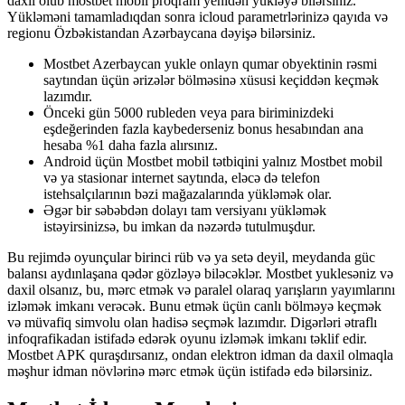
daxil olub mostbet mobil proqram yenidən yükləyə bilərsiniz.
Yükləməni tamamladıqdan sonra icloud parametrlərinizə qayıda və
regionu Özbəkistandan Azərbaycana dəyişə bilərsiniz.
Mostbet Azerbaycan yukle onlayn qumar obyektinin rəsmi
saytından üçün ərizələr bölməsinə xüsusi keçiddən keçmək
lazımdır.
Önceki gün 5000 rubleden veya para biriminizdeki
eşdeğerinden fazla kaybederseniz bonus hesabından ana
hesaba %1 daha fazla alırsınız.
Android üçün Mostbet mobil tətbiqini yalnız Mostbet mobil
və ya stasionar internet saytında, eləcə də telefon
istehsalçılarının bəzi mağazalarında yükləmək olar.
Əgər bir səbəbdən dolayı tam versiyanı yükləmək
istəyirsinizsə, bu imkan da nəzərdə tutulmuşdur.
Bu rejimdə oyunçular birinci rüb və ya setə deyil, meydanda güc
balansı aydınlaşana qədər gözləyə biləcəklər. Mostbet yuklesəniz və
daxil olsanız, bu, mərc etmək və paralel olaraq yarışların yayımlarını
izləmək imkanı verəcək. Bunu etmək üçün canlı bölməyə keçmək
və müvafiq simvolu olan hadisə seçmək lazımdır. Digərləri ətraflı
infoqrafikadan istifadə edərək oyunu izləmək imkanı təklif edir.
Mostbet APK quraşdırsanız, ondan elektron idman da daxil olmaqla
məşhur idman növlərinə mərc etmək üçün istifadə edə bilərsiniz.