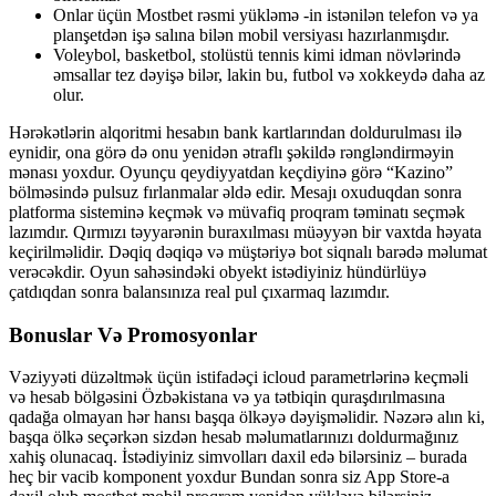
Onlar üçün Mostbet rəsmi yükləmə -in istənilən telefon və ya
planşetdən işə salına bilən mobil versiyası hazırlanmışdır.
Voleybol, basketbol, ​​stolüstü tennis kimi idman növlərində
əmsallar tez dəyişə bilər, lakin bu, futbol və xokkeydə daha az
olur.
Hərəkətlərin alqoritmi hesabın bank kartlarından doldurulması ilə
eynidir, ona görə də onu yenidən ətraflı şəkildə rəngləndirməyin
mənası yoxdur. Oyunçu qeydiyyatdan keçdiyinə görə “Kazino”
bölməsində pulsuz fırlanmalar əldə edir. Mesajı oxuduqdan sonra
platforma sisteminə keçmək və müvafiq proqram təminatı seçmək
lazımdır. Qırmızı təyyarənin buraxılması müəyyən bir vaxtda həyata
keçirilməlidir. Dəqiq dəqiqə və müştəriyə bot siqnalı barədə məlumat
verəcəkdir. Oyun sahəsindəki obyekt istədiyiniz hündürlüyə
çatdıqdan sonra balansınıza real pul çıxarmaq lazımdır.
Bonuslar Və Promosyonlar
Vəziyyəti düzəltmək üçün istifadəçi icloud parametrlərinə keçməli
və hesab bölgəsini Özbəkistana və ya tətbiqin quraşdırılmasına
qadağa olmayan hər hansı başqa ölkəyə dəyişməlidir. Nəzərə alın ki,
başqa ölkə seçərkən sizdən hesab məlumatlarınızı doldurmağınız
xahiş olunacaq. İstədiyiniz simvolları daxil edə bilərsiniz – burada
heç bir vacib komponent yoxdur Bundan sonra siz App Store-a