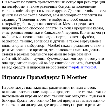
Вы можете получить приветственный бонус при регистрации
на платформе, а также различные бонусы за пополнение
счета, кешбек-бонусы и многое другое. Для того чтобы внести
деньги на свой счет в Mostbet, вам необходимо” “перейти на
страницу “Пополнить счет” и выбрать способ оплаты,
который удобным для вас способом. Mostbet предлагает
широкий выбор способов оплаты, включая кредитные карты,
электронные кошельки и банковский перевод. Клиенты могут
выбирать из целого ряда видов спорта, включая футбол,
баскетбол, теннис, волейбол и другие, а также виртуальные
виды спорта и киберспорт. Mostbet также предлагает ставки в
режиме реального времени, что позволяет клиентам делать
ставки в режиме реального времени по мере развития
событий. Mostbet – лучшая букмекерская контора, потому что
она предлагает широкий выбор способов оплаты, быстрый
вывод средств и широкий выбор валют
maqolalar mostbet
.
Игровые Провайдеры В Mostbet
Игроки могут наслаждаться различными типами слотов,
включая классические, видео- и прогрессивные слоты, а также
настольными играми Mostbet, такими как блэкджек, рулетка и
баккара. Кроме того, казино Mostbet предлагает живое казино
с настоящими дилерами, где игроки могут играть в режиме