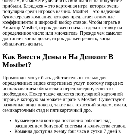
бонусам, вы можете увеличить свои шансы на получение
прибыли. Блэкджек – это карточная игра, которая очень
популярна среди игроков казино. Mostbet – это надежная
букмекерская компания, которая предлагает отличные
коэффициенты и широкий выбор ставок. Чтобы играть в
Авиатор Mostbet, игрок должен сначала сделать ставку на
определенное число или множитель. Прежде чем самолет
достигнет конца доски, игрок должен решить, когда
обналичить деньги.
Как Внести Деньги На Депозит В
Mostbet?
Промокоды могут быть действительны только для
определенных видов спортивных услуг, поэтому перед их
использованием обязательно перепроверьте, если это
необходимо. Покер также является популярной карточной
игрой, в которую вы можете играть в Mostbet. Существуют
различные виды покера, такие как техасский холдем, омаха,
семикарточный стад и пятикарточный дро.
Букмекерская контора постоянно работает над
расширением бонусной системы и количества ставок.
Команда доступна twenty-four часа в сутки 7 дней в