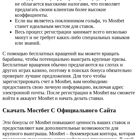
не облагается высокими налогами, что позволяет
предлагать своим клиентам более высокие
коэффициенты.
Если вы являетесь поклонником гольфа, то Mostbet
станет идеальным местом для ставок.
Весь процесс регистрации занимает всего несколько
минут и не требует каких-либо специальных навыков
или знаний.
С помощью бесплатных вращений вы можете вращать
барабаны, чтобы потенциально выиграть крупные призы.
Бесплатные вращения обычно предлагаются на слотах и
других играх казино, поэтому в поисках бонуса обязательно
проверьте лучшие предложения. Для того чтобы
зарегистрировать счет в Mostbet, вам необходимо
предоставить свою личную информацию, включая адрес
электронной почты. После регистрации в Mostbet вы сможете
войти в аккаунт Mostbet и начать делать ставки.
Скачать Мостбет С Официального Сайта
Эти бонусы от Mostbet повышают ценность ваших ставок и
предоставляют вам дополнительные возможности для
крупного выигрыша. Mostbet – букмекерская контора, которая