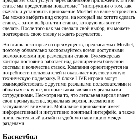
предлагает свои услуги через мобильное приложение. В этой
статье мы предоставим пошаговые” “инструкции о том, как
скачать и установить приложение Mostbet на ваше устройство.
Вы можно выбрать вид спорта, на который вы хотите сделать
ставку, а затем выбрать тип ставки, которую вы хотите
сделать. После того как вы сделали свой выбор, вы можете
подтвердить свою ставку и ждать результатов.
Это лишь некоторые из преимуществ, предлагаемых Mostbet,
поэтому обязательно воспользуйтесь всеми доступными
возможностями при размещении ставок. Букмекерская
контора постоянно работает над расширением бонусной
системы и количества ставок. Компания ориентируется на
потребности пользователей и оказывает круглосуточную
техническую поддержку. В блоке LIVE игроки могут
взаимодействовать с другими реальными пользователями и
общаться с крупье, которые также являются реальными
сотрудниками. Несмотря на то, что легальная версия имеет
свои преимущества, зеркальная версия, несомненно,
заслуживает внимания. Мобильное приложение имеет
информативный и интуитивно понятный интерфейс, а также
привлекательный дизайн и удобную навигацию между
разделами.
Баскетбол