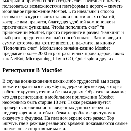
Быстрый и простой способ создать счет в Mostbet и начать
пользоваться возможностями платформы в дороге – скачать
мобильное приложение Mostbet. Это идеальный способ
оставаться в курсе своих ставок и спортивных событий,
которые вам нравятся, благодаря удобной компоновке и
практичным функциям. Чтобы пополнить счет” “в
приложении Mostbet, просто перейдите в раздел ‘Банкинг’ и
выберите предпочтительный способ оплаты. Затем введите
сумму, которую вы хотите внести, и нажмите на кнопку
‘Пополнить счет’. Мобильное онлайн-казино Mostbet
предлагает более 2000 игр от различных провайдеров, таких
как NetEnt, Microgaming, Play’n GO, Quickspin и других.
Регистрация В Мостбет
В случае возникновения каких-либо трудностей вы всегда
можете обратиться в службу поддержки букмекера, которая
работает круглосуточно и без выходных. Обратите внимание,
что для регистрации в мобильном приложении Mostbet
необходимо быть старше 18 лет. Также рекомендуется
проверять правильность введенных данных перед их
подтверждением, чтобы избежать проблем с доступом к
аккаунту в будущем. На главном экране есть раздел Top
Survive, где в режиме реального времени показываются самые
популярные спортивные матчи.