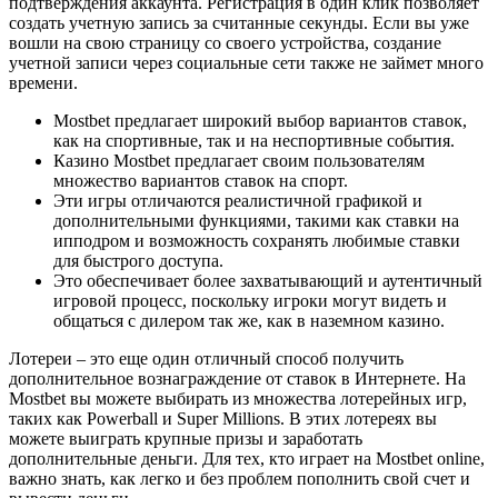
подтверждения аккаунта. Регистрация в один клик позволяет
создать учетную запись за считанные секунды. Если вы уже
вошли на свою страницу со своего устройства, создание
учетной записи через социальные сети также не займет много
времени.
Mostbet предлагает широкий выбор вариантов ставок,
как на спортивные, так и на неспортивные события.
Казино Mostbet предлагает своим пользователям
множество вариантов ставок на спорт.
Эти игры отличаются реалистичной графикой и
дополнительными функциями, такими как ставки на
ипподром и возможность сохранять любимые ставки
для быстрого доступа.
Это обеспечивает более захватывающий и аутентичный
игровой процесс, поскольку игроки могут видеть и
общаться с дилером так же, как в наземном казино.
Лотереи – это еще один отличный способ получить
дополнительное вознаграждение от ставок в Интернете. На
Mostbet вы можете выбирать из множества лотерейных игр,
таких как Powerball и Super Millions. В этих лотереях вы
можете выиграть крупные призы и заработать
дополнительные деньги. Для тех, кто играет на Mostbet online,
важно знать, как легко и без проблем пополнить свой счет и