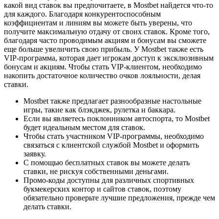
какой вид ставок вы предпочитаете, в Mostbet найдется что-то
для каждого. Благодаря конкурентоспособным
коэффициентам и линиям вы можете быть уверены, что
получите максимальную отдачу от своих ставок. Кроме того,
благодаря часто проводимым акциям и бонусам вы сможете
еще больше увеличить свою прибыль. У Mostbet также есть
VIP-программа, которая дает игрокам доступ к эксклюзивным
бонусам и акциям. Чтобы стать VIP-клиентом, необходимо
накопить достаточное количество очков лояльности, делая
ставки.
Mostbet также предлагает разнообразные настольные
игры, такие как блэкджек, рулетка и баккара.
Если вы являетесь поклонником автоспорта, то Mostbet
будет идеальным местом для ставок.
Чтобы стать участником VIP-программы, необходимо
связаться с клиентской службой Mostbet и оформить
заявку.
С помощью бесплатных ставок вы можете делать
ставки, не рискуя собственными деньгами.
Промо-коды доступны для различных спортивных
букмекерских контор и сайтов ставок, поэтому
обязательно проверьте лучшие предложения, прежде чем
делать ставки.