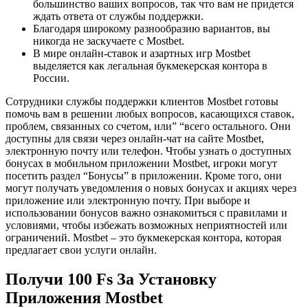
большинство ваших вопросов, так что вам не придется
ждать ответа от службы поддержки.
Благодаря широкому разнообразию вариантов, вы
никогда не заскучаете с Mostbet.
В мире онлайн-ставок и азартных игр Mostbet
выделяется как легальная букмекерская контора в
России.
Сотрудники службы поддержки клиентов Mostbet готовы
помочь вам в решении любых вопросов, касающихся ставок,
проблем, связанных со счетом, или” “всего остального. Они
доступны для связи через онлайн-чат на сайте Mostbet,
электронную почту или телефон. Чтобы узнать о доступных
бонусах в мобильном приложении Mostbet, игроки могут
посетить раздел “Бонусы” в приложении. Кроме того, они
могут получать уведомления о новых бонусах и акциях через
приложение или электронную почту. При выборе и
использовании бонусов важно ознакомиться с правилами и
условиями, чтобы избежать возможных неприятностей или
ограничений. Mostbet – это букмекерская контора, которая
предлагает свои услуги онлайн.
Получи 100 Fs За Установку
Приложения Mostbet