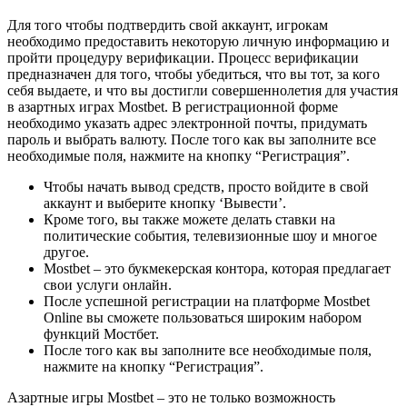
Для того чтобы подтвердить свой аккаунт, игрокам
необходимо предоставить некоторую личную информацию и
пройти процедуру верификации. Процесс верификации
предназначен для того, чтобы убедиться, что вы тот, за кого
себя выдаете, и что вы достигли совершеннолетия для участия
в азартных играх Mostbet. В регистрационной форме
необходимо указать адрес электронной почты, придумать
пароль и выбрать валюту. После того как вы заполните все
необходимые поля, нажмите на кнопку “Регистрация”.
Чтобы начать вывод средств, просто войдите в свой
аккаунт и выберите кнопку ‘Вывести’.
Кроме того, вы также можете делать ставки на
политические события, телевизионные шоу и многое
другое.
Mostbet – это букмекерская контора, которая предлагает
свои услуги онлайн.
После успешной регистрации на платформе Mostbet
Online вы сможете пользоваться широким набором
функций Мостбет.
После того как вы заполните все необходимые поля,
нажмите на кнопку “Регистрация”.
Азартные игры Mostbet – это не только возможность