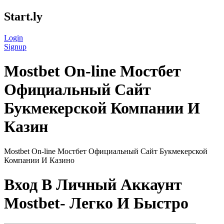
Start.ly
Login
Signup
Mostbet On-line Мостбет
Официальный Сайт
Букмекерской Компании И
Казин
Mostbet On-line Мостбет Официальный Сайт Букмекерской
Компании И Казино
Вход В Личный Аккаунт
Mostbet- Легко И Быстро