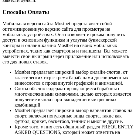
вывести деньги.
Способы Оплаты
Мобильная версия сайта Mostbet представляет собой
оптимизированную версию сайта для просмотра на
мобильных устройствах. Она позволяет игрокам получить
доступ к основным функциям и услугам букмекерской
конторы и онлайн-казино Mostbet на своих мобильных
устройствах, таких как смартфоны и планшеты. Вы можете
вывести свой выигрыш через приложение или использовать
его для новых ставок.
Mostbet предлагает широкий выбор онлайн-слотов, от
классических игр с тремя барабанами до современных
видеослотов с продвинутой графикой и анимацией.
Слоты обычно содержат вращающиеся барабаны с
многочисленными символами, целью которых является
получение выплат при выпадении выигрышных
комбинаций.
Mostbet предлагает широкий выбор вариантов ставок на
спорт, включая популярные виды спорта, такие как
футбол, крикет, баскетбол, теннис и многие другие.
Кроме того, у них есть обширный раздел FREQUENTLY
ASKED QUESTIONS, который может ответить на