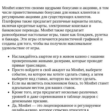
Mostbet известен своими щедрыми бонусами и акциями, в том
числе приветственными бонусами для новых клиентов и
регулярными акциями для существующих клиентов.
Платформа также предлагает различные варианты оплаты,
включая кредитные карты, электронные кошельки и
банковские переводы. Mostbet также предлагает
разнообразные настольные игры, такие как блэкджек, рулетка
и баккара. Эти игры отличаются реалистичной графикой и
созданы для того, чтобы вы получили максимальное
удовольствие от игры.
Наслаждайтесь азартом игр в живом казино с нашими
проверенными живыми дилерами, которые проводят
прямые трансляции.
Просто войдите в свой аккаунт на Mostbet, выберите
событие, на которое вы хотите сделать ставку, а затем
выберите вид ставки, которую вы хотите сделать.
Если вы являетесь поклонником бокса, то Mostbet станет
идеальным местом для ваших ставок.
Кроме того, игра предлагает несколько различных
уровней и даже соревнования в таблице лидеров с
денежными призами.
Да, Mostbet — это лицензированное и регулируемое
онлайн-казино, которое серьезно относится к