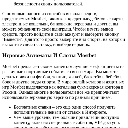
безопасности своих пользователей.
С помощью одного из способов вывода средств,
предлагаемых Mostbet, таких как кредитные/дебетовые карты,
электронные кошельки, банковские переводы и другие, вы
можете обналичить свой выигрыш. Чтобы начать вывод
средств, просто войдите в свой аккаунт и выберите кнопку
‘Вывести’. Для этого просто выберите вид спорта, на который
вы хотите сделать ставку, и выберите рынок.
Игровые Автоматы И Слоты Mostbet
Mostbet предлагает своим клиентам лучшие коэффициенты на
различные спортивные события со всего мира. Вы можете
делать ставки на футбол, теннис, хоккей, баскетбол, бейсбол,
бокс и другие виды спорта. В мире онлайн-ставок и азартных
игр Mostbet выделяется как легальная букмекерская контора в
России. Однако многие пользователи все же предпочитают
использовать зеркальную версию по разным причинам.
Бесплатные ставки – это еще один способ получить
дополнительные деньги от ставок в Интернете.
Чем выше уровень, тем больше привилегий доступно
клиенту, включая специальные события, VIP-доступ к
спортивным событиям, эксклюзивные промо-акции и т.