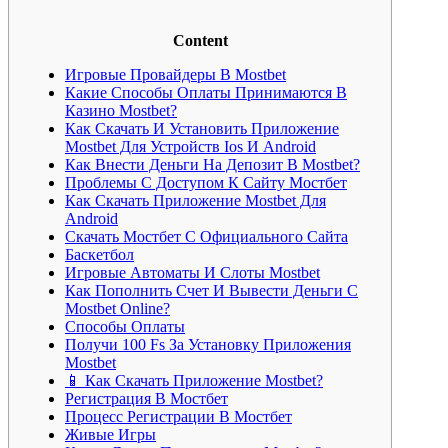
Content
Игровые Провайдеры В Mostbet
Какие Способы Оплаты Принимаются В
Казино Mostbet?
Как Скачать И Установить Приложение
Mostbet Для Устройств Ios И Android
Как Внести Деньги На Депозит В Mostbet?
Проблемы С Доступом К Сайту Мостбет
Как Скачать Приложение Mostbet Для
Android
Скачать Мостбет С Официального Сайта
Баскетбол
Игровые Автоматы И Слоты Mostbet
Как Пополнить Счет И Вывести Деньги С
Mostbet Online?
Способы Оплаты
Получи 100 Fs За Установку Приложения
Mostbet
📱 Как Скачать Приложение Mostbet?
Регистрация В Мостбет
Процесс Регистрации В Мостбет
Живые Игры