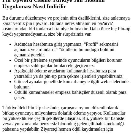
Uygulaması Nasıl Indirilir
Bu durumu düzeltmeye ve projenin tüm özelliklerini, size anlatmaya
karar verdik pin upward. Burada nefes almanın en ba?ar?l?
kısımlarından biri tonlarca ikramiye bulmaktır. Daha önce hiç Pin-up
kaydı yaptırmadıysanız, size bir sürprizimiz var.
Ardından hesabınıza giriş yapmanız, “Profil” sekmesini
açmanız ve ardından -” “ödüllerin bulunduğu bölümü
açmanız gerekir.
Özel bir şifreleme sayesinde oyuncuların bilgileri korunur
empieza saldırganlar bunları ele geçiremez.
Aşağıdaki ödeme araçlarını kullanarak hesabınıza para
yatırabilir ya da pin-up para çekme işlemleri yapabilirsiniz.
Güncel aynalar genellikle kumarhaneyle ilgili web sitelerinde
bulunur.
Ödüllü kumarhaneler empieza bahisçiler düzenli olarak para
çeker.
Türkiye’deki Pin Up sitesinde, çarpışma oyunu düzenli olarak
birkaç oyuncuya milyonlarca dolarlık ödeme yapıyor. Kullanıcılar
bu yüksekliklere çeşitli şekillerde ulaşırlar. Bu, yüksek bir bahisle
veya aynı zamanda benzersiz blooming gelen çift bahis mekaniği
pahasına yapılabilir. Ziyaretçi hemen ödül kaydırmaları için