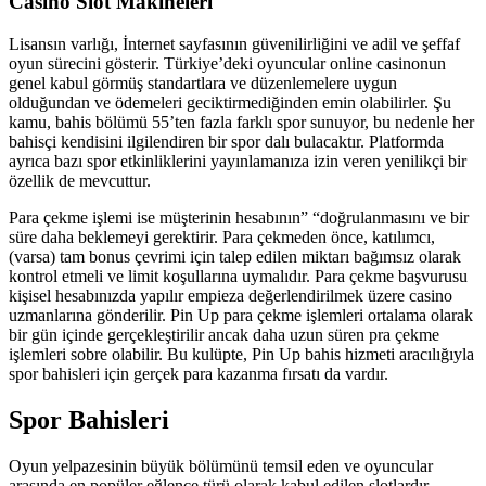
Casino Slot Makineleri
Lisansın varlığı, İnternet sayfasının güvenilirliğini ve adil ve şeffaf
oyun sürecini gösterir. Türkiye’deki oyuncular online casinonun
genel kabul görmüş standartlara ve düzenlemelere uygun
olduğundan ve ödemeleri geciktirmediğinden emin olabilirler. Şu
kamu, bahis bölümü 55’ten fazla farklı spor sunuyor, bu nedenle her
bahisçi kendisini ilgilendiren bir spor dalı bulacaktır. Platformda
ayrıca bazı spor etkinliklerini yayınlamanıza izin veren yenilikçi bir
özellik de mevcuttur.
Para çekme işlemi ise müşterinin hesabının” “doğrulanmasını ve bir
süre daha beklemeyi gerektirir. Para çekmeden önce, katılımcı,
(varsa) tam bonus çevrimi için talep edilen miktarı bağımsız olarak
kontrol etmeli ve limit koşullarına uymalıdır. Para çekme başvurusu
kişisel hesabınızda yapılır empieza değerlendirilmek üzere casino
uzmanlarına gönderilir. Pin Up para çekme işlemleri ortalama olarak
bir gün içinde gerçekleştirilir ancak daha uzun süren pra çekme
işlemleri sobre olabilir. Bu kulüpte, Pin Up bahis hizmeti aracılığıyla
spor bahisleri için gerçek para kazanma fırsatı da vardır.
Spor Bahisleri
Oyun yelpazesinin büyük bölümünü temsil eden ve oyuncular
arasında en popüler eğlence türü olarak kabul edilen slotlardır.