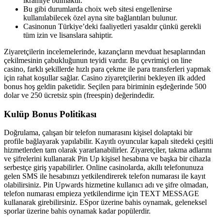
ikramiye bulmaktır.
Bu gibi durumlarda choix web sitesi engellenirse
kullanılabilecek özel ayna site bağlantıları bulunur.
Casinonun Türkiye’deki faaliyetleri yasaldır çünkü gerekli
tüm izin ve lisanslara sahiptir.
Ziyaretçilerin incelemelerinde, kazançların mevduat hesaplarından
çekilmesinin çabukluğunun teyidi vardır. Bu çevrimiçi on line
casino, farklı şekillerde hızlı para çekme ile para transferleri yapmak
için rahat koşullar sağlar. Casino ziyaretçilerini bekleyen ilk added
bonus hoş geldin paketidir. Seçilen para biriminin eşdeğerinde 500
dolar ve 250 ücretsiz spin (freespin) değerindedir.
Kulüp Bonus Politikası
Doğrulama, çalışan bir telefon numarasını kişisel dolaptaki bir
profile bağlayarak yapılabilir. Kayıtlı oyuncular kapalı sitedeki çeşitli
hizmetlerden tam olarak yararlanabilirler. Ziyaretçiler, takma adlarını
ve şifrelerini kullanarak Pin Up kişisel hesabına ve başka bir cihazla
serbestçe giriş yapabilirler. Online casinolarda, akıllı telefonunuza
gelen SMS ile hesabınızı yetkilendirerek telefon numarası ile kayıt
olabilirsiniz. Pin Upwards hizmetine kullanıcı adı ve şifre olmadan,
telefon numarası empieza yetkilendirme için TEXT MESSAGE
kullanarak girebilirsiniz. ESpor üzerine bahis oynamak, geleneksel
sporlar üzerine bahis oynamak kadar popülerdir.