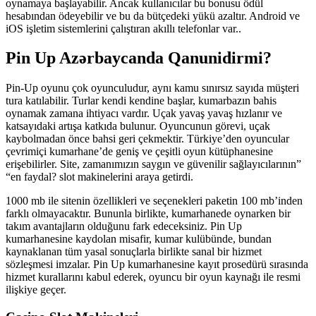
oynamaya başlayabilir. Ancak kullanıcılar bu bonusu ödül
hesabından ödeyebilir ve bu da bütçedeki yükü azaltır. Android ve
iOS işletim sistemlerini çalıştıran akıllı telefonlar var..
Pin Up Azərbaycanda Qanunidirmi?
Pin-Up oyunu çok oyunculudur, aynı kamu sınırsız sayıda müşteri
tura katılabilir. Turlar kendi kendine başlar, kumarbazın bahis
oynamak zamana ihtiyacı vardır. Uçak yavaş yavaş hızlanır ve
katsayıdaki artışa katkıda bulunur. Oyuncunun görevi, uçak
kaybolmadan önce bahsi geri çekmektir. Türkiye’den oyuncular
çevrimiçi kumarhane’de geniş ve çeşitli oyun kütüphanesine
erişebilirler. Site, zamanımızın saygın ve güvenilir sağlayıcılarının”
“en faydal? slot makinelerini araya getirdi.
1000 mb ile sitenin özellikleri ve seçenekleri paketin 100 mb’inden
farklı olmayacaktır. Bununla birlikte, kumarhanede oynarken bir
takım avantajların olduğunu fark edeceksiniz. Pin Up
kumarhanesine kaydolan misafir, kumar kulübünde, bundan
kaynaklanan tüm yasal sonuçlarla birlikte sanal bir hizmet
sözleşmesi imzalar. Pin Up kumarhanesine kayıt prosedürü sırasında
hizmet kurallarını kabul ederek, oyuncu bir oyun kaynağı ile resmi
ilişkiye geçer.