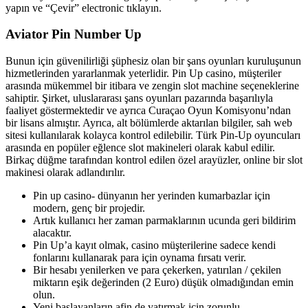
yapın ve “Çevir” electronic tıklayın.
Aviator Pin Number Up
Bunun için güvenilirliği şüphesiz olan bir şans oyunları kuruluşunun
hizmetlerinden yararlanmak yeterlidir. Pin Up casino, müşteriler
arasında mükemmel bir itibara ve zengin slot machine seçeneklerine
sahiptir. Şirket, uluslararası şans oyunları pazarında başarılıyla
faaliyet göstermektedir ve ayrıca Curaçao Oyun Komisyonu’ndan
bir lisans almıştır. Ayrıca, alt bölümlerde aktarılan bilgiler, sah web
sitesi kullanılarak kolayca kontrol edilebilir. Türk Pin-Up oyuncuları
arasında en popüler eğlence slot makineleri olarak kabul edilir.
Birkaç düğme tarafından kontrol edilen özel arayüzler, online bir slot
makinesi olarak adlandırılır.
Pin up casino- dünyanın her yerinden kumarbazlar için
modern, genç bir projedir.
Artık kullanıcı her zaman parmaklarının ucunda geri bildirim
alacaktır.
Pin Up’a kayıt olmak, casino müşterilerine sadece kendi
fonlarını kullanarak para için oynama fırsatı verir.
Bir hesabı yenilerken ve para çekerken, yatırılan / çekilen
miktarın eşik değerinden (2 Euro) düşük olmadığından emin
olun.
Yeni başlayanların afin de yatırmak için zorunlu