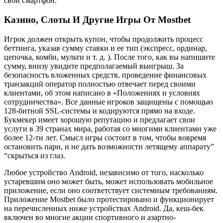
свой смартфон.
Казино, Слоты И Другие Игры От Mostbet
Игрок должен открыть купон, чтобы продолжить процесс
беттинга, указав сумму ставки и ее тип (экспресс, ординар,
цепочка, комби, мульти и т. д. ). После того, как вы напишите
сумму, внизу увидите предполагаемый выигрыш. За
безопасность вложенных средств, проведение финансовых
транзакций оператор полностью отвечает перед своими
клиентами, об этом написано в «Положениях и условиях
сотрудничества». Все данные игроков защищены с помощью
128-битной SSL-системы и кодируются прямо на входе.
Букмекер имеет хорошую репутацию и предлагает свои
услуги в 39 странах мира, работая со многими клиентами уже
более 12-ти лет. Смысл игры состоит в том, чтобы вовремя
остановить пари, и не дать возможности летящему аппарату”
“скрыться из глаз.
Любое устройство Android, независимо от того, насколько
устаревшим оно может быть, может использовать мобильное
приложение, если оно соответствует системным требованиям.
Приложение Mostbet было протестировано и функционирует
на перечисленных ниже устройствах Android. Да, кеш-бек
включен во многие акции спортивного и азартно-