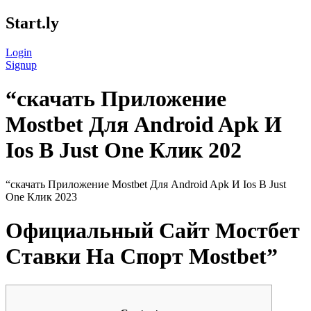
Start.ly
Login
Signup
“скачать Приложение
Mostbet Для Android Apk И
Ios В Just One Клик 202
“скачать Приложение Mostbet Для Android Apk И Ios В Just
One Клик 2023
Официальный Сайт Мостбет
Ставки На Спорт Mostbet”