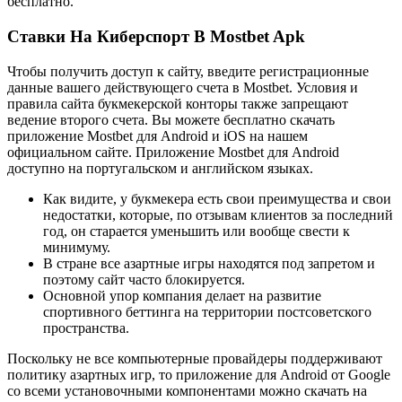
бесплатно.
Ставки На Киберспорт В Mostbet Apk
Чтобы получить доступ к сайту, введите регистрационные
данные вашего действующего счета в Mostbet. Условия и
правила сайта букмекерской конторы также запрещают
ведение второго счета. Вы можете бесплатно скачать
приложение Mostbet для Android и iOS на нашем
официальном сайте. Приложение Mostbet для Android
доступно на португальском и английском языках.
Как видите, у букмекера есть свои преимущества и свои
недостатки, которые, по отзывам клиентов за последний
год, он старается уменьшить или вообще свести к
минимуму.
В стране все азартные игры находятся под запретом и
поэтому сайт часто блокируется.
Основной упор компания делает на развитие
спортивного беттинга на территории постсоветского
пространства.
Поскольку не все компьютерные провайдеры поддерживают
политику азартных игр, то приложение для Android от Google
со всеми установочными компонентами можно скачать на