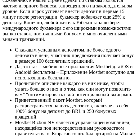
сожалению, в нашей стране сделки по ставкам являются
частью игорного бизнеса, запрещенного на законодательном
уровне. Если игрок успевает внести депозит в первые 15
минут после регистрации, букмекер добавляет еще 25% к
депозиту. Конечно, любой житель Узбекистана выберет
международного букмекера с его широкими возможностями
рынка ставок, постоянными бонусам и многочисленными
видами транзакций.
С каждым успешным депозитом, не более одного
депозита в день, участник предложения получает бонус
в размере 100 бесплатных вращений.
Да, это так – мобильные приложения Mostbet для iOS и
Android бесплатны – Приложение Mostbet доступно для
использования бесплатно.
Прочитайте описание каждого из них ниже, чтобы
узнать больше о них и о том, как они могут позволить
вам” “оптимизировать свой потенциальный выигрыш.
Приветственный пакет Mostbet, который
распространяется на пять депозитов, включает в себя
100% бонус на депозит до BRL и 250 бонусных
вращений.
Mostbet Bizbon NV является управляющей компанией,
находящейся под непосредственным руководством
правительства о. Кюрасао со штаб-квартирой на Мальте.