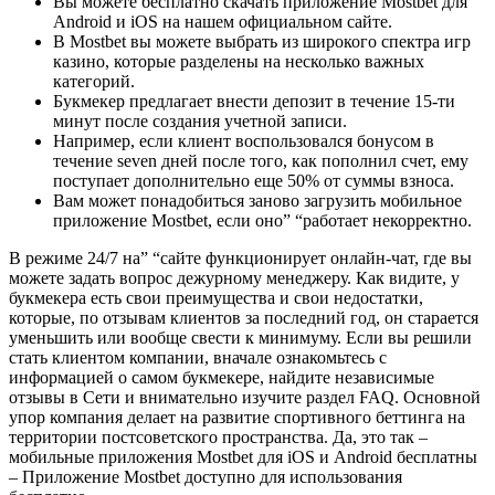
Вы можете бесплатно скачать приложение Mostbet для
Android и iOS на нашем официальном сайте.
В Mostbet вы можете выбрать из широкого спектра игр
казино, которые разделены на несколько важных
категорий.
Букмекер предлагает внести депозит в течение 15-ти
минут после создания учетной записи.
Например, если клиент воспользовался бонусом в
течение seven дней после того, как пополнил счет, ему
поступает дополнительно еще 50% от суммы взноса.
Вам может понадобиться заново загрузить мобильное
приложение Mostbet, если оно” “работает некорректно.
В режиме 24/7 на” “сайте функционирует онлайн-чат, где вы
можете задать вопрос дежурному менеджеру. Как видите, у
букмекера есть свои преимущества и свои недостатки,
которые, по отзывам клиентов за последний год, он старается
уменьшить или вообще свести к минимуму. Если вы решили
стать клиентом компании, вначале ознакомьтесь с
информацией о самом букмекере, найдите независимые
отзывы в Сети и внимательно изучите раздел FAQ. Основной
упор компания делает на развитие спортивного беттинга на
территории постсоветского пространства. Да, это так –
мобильные приложения Mostbet для iOS и Android бесплатны
– Приложение Mostbet доступно для использования