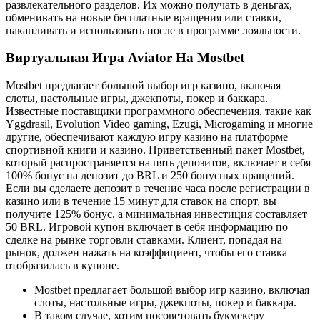
развлекательного разделов. Их можно получать в деньгах,
обменивать на новые бесплатные вращения или ставки,
накапливать и использовать после в программе лояльности.
Виртуальная Игра Aviator На Mostbet
Mostbet предлагает большой выбор игр казино, включая
слоты, настольные игры, джекпоты, покер и баккара.
Известные поставщики программного обеспечения, такие как
Yggdrasil, Evolution Video gaming, Ezugi, Microgaming и многие
другие, обеспечивают каждую игру казино на платформе
спортивной книги и казино. Приветственный пакет Mostbet,
который распространяется на пять депозитов, включает в себя
100% бонус на депозит до BRL и 250 бонусных вращений.
Если вы сделаете депозит в течение часа после регистрации в
казино или в течение 15 минут для ставок на спорт, вы
получите 125% бонус, а минимальная инвестиция составляет
50 BRL. Игровой купон включает в себя информацию по
сделке на рынке торговли ставками. Клиент, попадая на
рынок, должен нажать на коэффициент, чтобы его ставка
отобразилась в купоне.
Mostbet предлагает большой выбор игр казино, включая
слоты, настольные игры, джекпоты, покер и баккара.
В таком случае, хотим посоветовать букмекеру