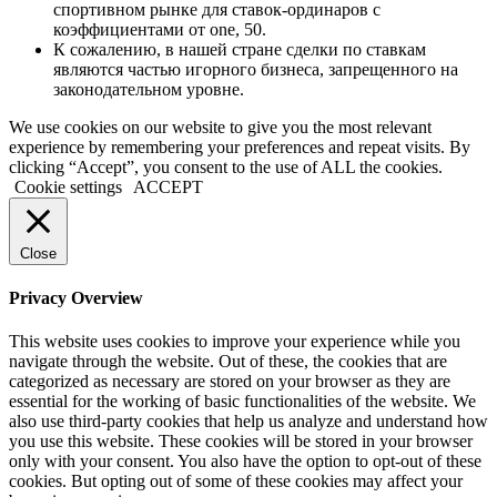
спортивном рынке для ставок-ординаров с
коэффициентами от one, 50.
К сожалению, в нашей стране сделки по ставкам
являются частью игорного бизнеса, запрещенного на
законодательном уровне.
We use cookies on our website to give you the most relevant
experience by remembering your preferences and repeat visits. By
clicking “Accept”, you consent to the use of ALL the cookies.
Cookie settings
ACCEPT
Close
Privacy Overview
This website uses cookies to improve your experience while you
navigate through the website. Out of these, the cookies that are
categorized as necessary are stored on your browser as they are
essential for the working of basic functionalities of the website. We
also use third-party cookies that help us analyze and understand how
you use this website. These cookies will be stored in your browser
only with your consent. You also have the option to opt-out of these
cookies. But opting out of some of these cookies may affect your