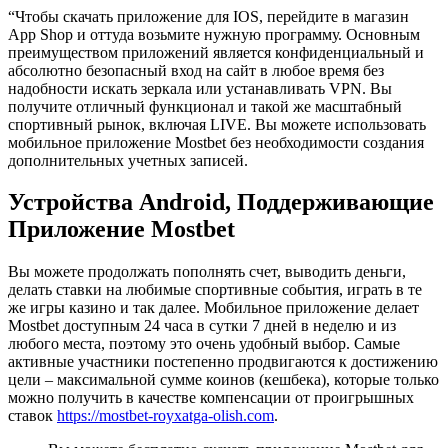
“Чтобы скачать приложение для IOS, перейдите в магазин
App Shop и оттуда возьмите нужную программу. Основным
преимуществом приложений является конфиденциальный и
абсолютно безопасный вход на сайт в любое время без
надобности искать зеркала или устанавливать VPN. Вы
получите отличный функционал и такой же масштабный
спортивный рынок, включая LIVE. Вы можете использовать
мобильное приложение Mostbet без необходимости создания
дополнительных учетных записей.
Устройства Android, Поддерживающие
Приложение Mostbet
Вы можете продолжать пополнять счет, выводить деньги,
делать ставки на любимые спортивные события, играть в те
же игры казино и так далее. Мобильное приложение делает
Mostbet доступным 24 часа в сутки 7 дней в неделю и из
любого места, поэтому это очень удобный выбор. Самые
активные участники постепенно продвигаются к достижению
цели – максимальной сумме коинов (кешбека), которые только
можно получить в качестве компенсации от проигрышных
ставок
https://mostbet-royxatga-olish.com
.