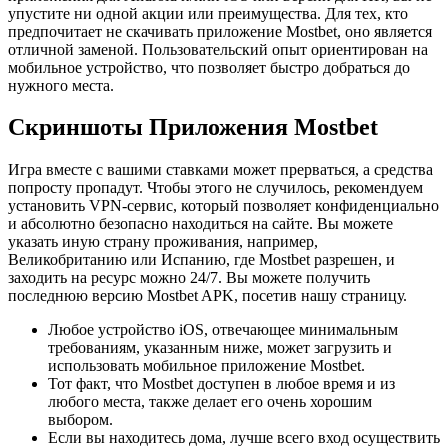
упустите ни одной акции или преимущества. Для тех, кто
предпочитает не скачивать приложение Mostbet, оно является
отличной заменой. Пользовательский опыт ориентирован на
мобильное устройство, что позволяет быстро добраться до
нужного места.
Скриншоты Приложения Mostbet
Игра вместе с вашими ставками может прерваться, а средства
попросту пропадут. Чтобы этого не случилось, рекомендуем
установить VPN-сервис, который позволяет конфиденциально
и абсолютно безопасно находиться на сайте. Вы можете
указать иную страну проживания, например,
Великобританию или Испанию, где Mostbet разрешен, и
заходить на ресурс можно 24/7. Вы можете получить
последнюю версию Mostbet APK, посетив нашу страницу.
Любое устройство iOS, отвечающее минимальным
требованиям, указанным ниже, может загрузить и
использовать мобильное приложение Mostbet.
Тот факт, что Mostbet доступен в любое время и из
любого места, также делает его очень хорошим
выбором.
Если вы находитесь дома, лучше всего вход осуществить